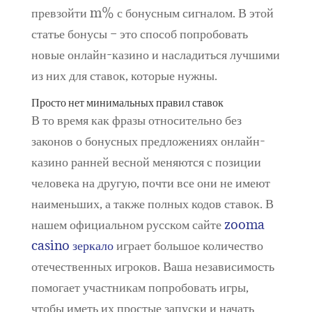
превзойти m% с бонусным сигналом. В этой
статье бонусы – это способ попробовать
новые онлайн-казино и насладиться лучшими
из них для ставок, которые нужны.
Просто нет минимальных правил ставок
В то время как фразы относительно без
законов о бонусных предложениях онлайн-
казино ранней весной меняются с позиции
человека на другую, почти все они не имеют
наименьших, а также полных кодов ставок. В
нашем официальном русском сайте
zooma
casino зеркало
играет большое количество
отечественных игроков. Ваша независимость
помогает участникам попробовать игры,
чтобы иметь их простые запуски и начать