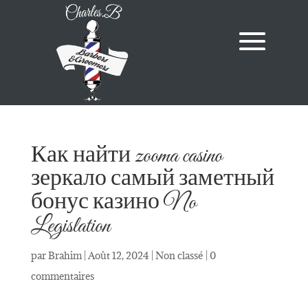
Как найти zooma casino
зеркало самый заметный
бонус казино No
Legislation
par
Brahim
|
Août 12, 2024
|
Non classé
|
0
commentaires