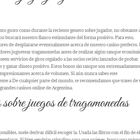
nto gusto como durante la reciente genero sobre jugador, no obstante a
 buscará nuestro flanco estimulante del forma positivo. Para esto,
ditores de desplazarse eventualmente acerca de nuestro casino perfecto.
gadores juguetear tragamonedas antes de realizar algún tanque económi
seen servicios de giros regalado a las socios recién lanzados de probar
 y ganar dinero positivo. Estos bonos sin tanque son extremadament
impresionantes acerca de volumen. Si aún nunca sabes este
ente a De cualquier parte del mundo, te recomendamos que trates de 
grandes casinos online de Argentina.
 sobre juegos de tragamonedas
nibles, suele derivar difícil escoger la. Usada las filtros con el fin de e
emplazar. Si bien tendrí­as cristalino cosa que quieres, busca una máq