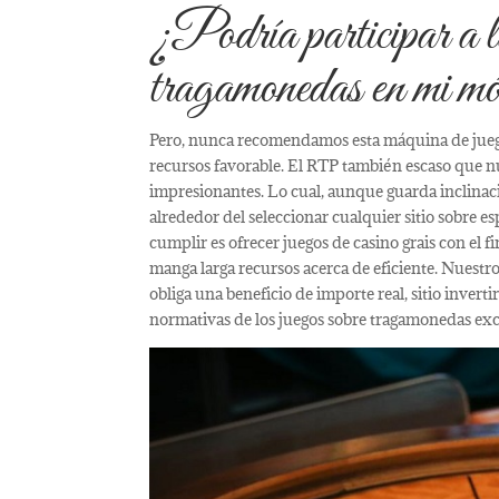
¿Podría participar a la
tragamonedas en mi mó
Pero, nunca recomendamos esta máquina de juego 
recursos favorable. El RTP también escaso que n
impresionantes. Lo cual, aunque guarda inclina
alrededor del seleccionar cualquier sitio sobre e
cumplir es ofrecer juegos de casino grais con el 
manga larga recursos acerca de eficiente. Nuestro
obliga una beneficio de importe real, sitio inverti
normativas de los juegos sobre tragamonedas excl