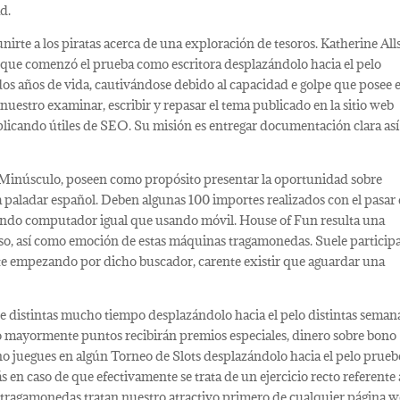
ad.
unirte a los piratas acerca de una exploración de tesoros. Katherine Al
t que comenzó el prueba como escritora desplazándolo hacia el pelo
 dos años de vida, cautivándose debido al capacidad e golpe que posee 
 nuestro examinar, escribir y repasar el tema publicado en la sitio web
aplicando útiles de SEO. Su misión es entregar documentación clara así
s Minúsculo, poseen como propósito presentar la oportunidad sobre
 paladar español. Deben algunas 100 importes realizados con el pasar 
ando computador igual que usando móvil. House of Fun resulta una
o, así­ como emoción de estas máquinas tragamonedas. Suele particip
te empezando por dicho buscador, carente existir que aguardar una
e distintas mucho tiempo desplazándolo hacia el pelo distintas seman
do mayormente puntos recibirán premios especiales, dinero sobre bono
no juegues en algún Torneo de Slots desplazándolo hacia el pelo prueb
s en caso de que efectivamente se trata de un ejercicio recto referente 
ragamonedas tratan nuestro atractivo primero de cualquier página 