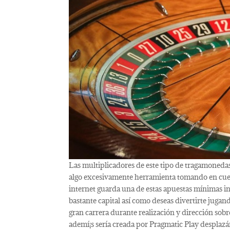
Las multiplicadores de este tipo de tragamonedas
algo excesivamente herramienta tomando en cue
internet guarda una de estas apuestas mínimas inf
bastante capital así­ como deseas divertirte juga
gran carrera durante realización y dirección sob
ademí¡s serí­a creada por Pragmatic Play despla