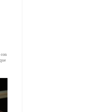
s con
 que