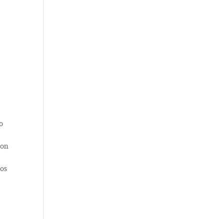
co
con
Los