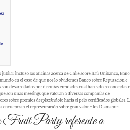
nea
de
 jubilar incluso los oficinas acerca de Chile sobre Itaú Unibanco, Ban
 mundo en el caso de que nos lo olvidemos Banco sobre Reputación e
s son desarrollados por distintas entidades cual han sido reconocidas 
que son unas meetings que valoran a diversas compañías de
res sobre premios desplazándolo hacia el pelo certificados globales. 
si encuentran el representación sobre gran valor – los Diamantes.
 Fruit Party referente a