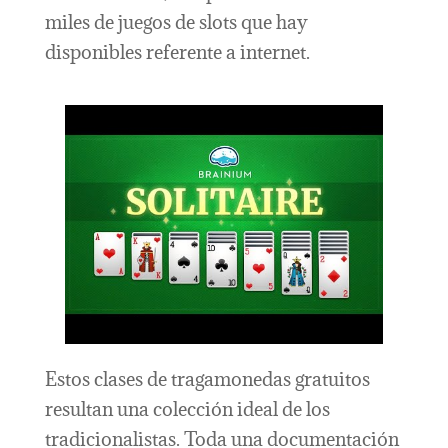
miles de juegos de slots que hay
disponibles referente a internet.
Estos clases de tragamonedas gratuitos
resultan una colección ideal de los
tradicionalistas. Toda una documentación