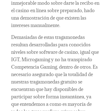
inmejorable modo sobre darte la recibo en
el casino en línea sobre preparado, hado
una demostración de que existen las
intereses manualmente.
Demasiadas de estas tragamonedas
resultan desarrolladas para conocidos
niveles sobre software de casino, igual que
IGT, Microgaming y no ha transpirado
Competencia Gaming, dentro de otros. Es
necesario asegurado que la totalidad de
nuestras tragamonedas gratuito se
encuentran que hay disponibles de
participar sobre forma instantánea, ya
que entendemos a como es mayoría de