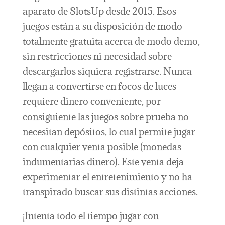
aparato de SlotsUp desde 2015. Esos
juegos están a su disposición de modo
totalmente gratuita acerca de modo demo,
sin restricciones ni necesidad sobre
descargarlos siquiera registrarse. Nunca
llegan a convertirse en focos de luces
requiere dinero conveniente, por
consiguiente las juegos sobre prueba no
necesitan depósitos, lo cual permite jugar
con cualquier venta posible (monedas
indumentarias dinero). Este venta deja
experimentar el entretenimiento y no ha
transpirado buscar sus distintas acciones.
¡Intenta todo el tiempo jugar con