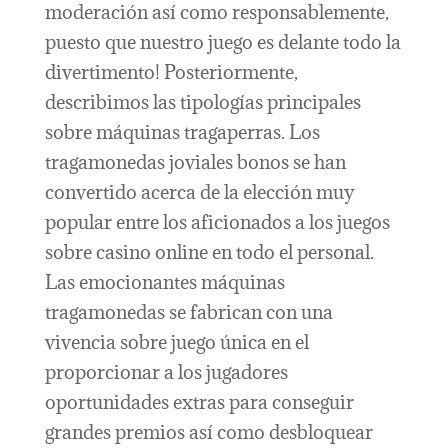
moderación así­ como responsablemente,
puesto que nuestro juego es delante todo la
divertimento! Posteriormente,
describimos las tipologías principales
sobre máquinas tragaperras. Los
tragamonedas joviales bonos se han
convertido acerca de la elección muy
popular entre los aficionados a los juegos
sobre casino online en todo el personal.
Las emocionantes máquinas
tragamonedas se fabrican con una
vivencia sobre juego única en el
proporcionar a los jugadores
oportunidades extras para conseguir
grandes premios así­ como desbloquear