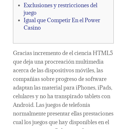
Exclusiones y restricciones del
juego
Igual que Competir En el Power
Casino
Gracias incremento de el ciencia HTML5
que deja una procreación multimedia
acerca de las dispositivos móviles, las
compañias sobre progreso de software
adaptan las material para iPhones, iPads,
celulares y no ha transpirado tablets con
Android. Las juegos de telefonía
normalmente presentar ellas prestaciones
cual los juegos que hay disponibles en el