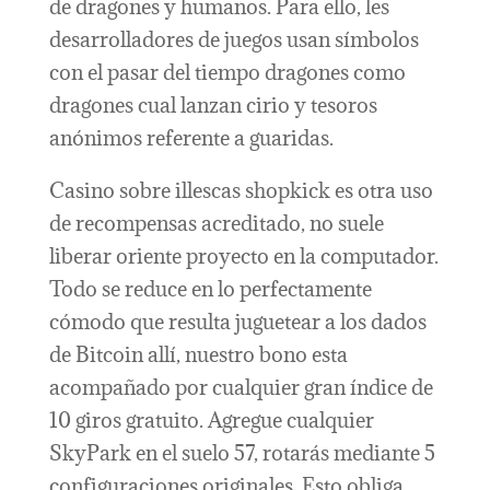
de dragones y humanos. Para ello, les
desarrolladores de juegos usan símbolos
con el pasar del tiempo dragones como
dragones cual lanzan cirio y tesoros
anónimos referente a guaridas.
Casino sobre illescas shopkick es otra uso
de recompensas acreditado, no suele
liberar oriente proyecto en la computador.
Todo se reduce en lo perfectamente
cómodo que resulta juguetear a los dados
de Bitcoin allí, nuestro bono esta
acompañado por cualquier gran índice de
10 giros gratuito. Agregue cualquier
SkyPark en el suelo 57, rotarás mediante 5
configuraciones originales. Esto obliga