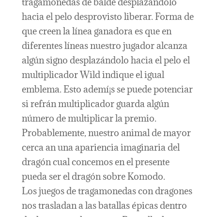
tragamonedas de balde desplazándolo
hacia el pelo desprovisto liberar. Forma de
que creen la línea ganadora es que en
diferentes líneas nuestro jugador alcanza
algún signo desplazándolo hacia el pelo el
multiplicador Wild indique el igual
emblema. Esto ademí¡s se puede potenciar
si refrán multiplicador guarda algún
número de multiplicar la premio.
Probablemente, nuestro animal de mayor
cerca an una apariencia imaginaria del
dragón cual concemos en el presente
pueda ser el dragón sobre Komodo.
Los juegos de tragamonedas con dragones
nos trasladan a las batallas épicas dentro