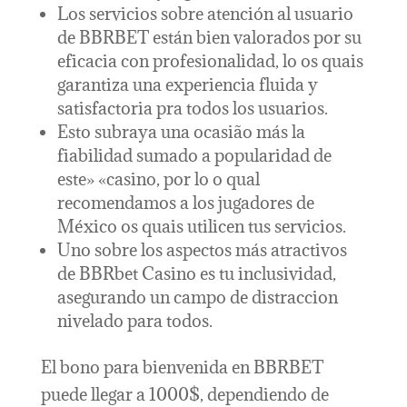
Los servicios sobre atención al usuario
de BBRBET están bien valorados por su
eficacia con profesionalidad, lo os quais
garantiza una experiencia fluida y
satisfactoria pra todos los usuarios.
Esto subraya una ocasião más la
fiabilidad sumado a popularidad de
este» «casino, por lo o qual
recomendamos a los jugadores de
México os quais utilicen tus servicios.
Uno sobre los aspectos más atractivos
de BBRbet Casino es tu inclusividad,
asegurando un campo de distraccion
nivelado para todos.
El bono para bienvenida en BBRBET
puede llegar a 1000$, dependiendo de