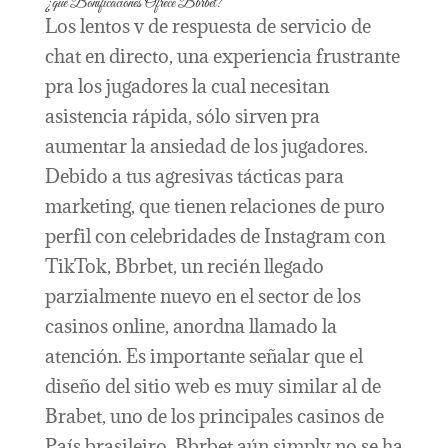
¿qué Bonificaciones Ofrece Bbrbet?
Los lentos v de respuesta de servicio de
chat en directo, una experiencia frustrante
pra los jugadores la cual necesitan
asistencia rápida, sólo sirven pra
aumentar la ansiedad de los jugadores.
Debido a tus agresivas tácticas para
marketing, que tienen relaciones de puro
perfil con celebridades de Instagram con
TikTok, Bbrbet, un recién llegado
parzialmente nuevo en el sector de los
casinos online, anordna llamado la
atención. Es importante señalar que el
diseño del sitio web es muy similar al de
Brabet, uno de los principales casinos de
País brasileiro. Bbrbet aún simply no se ha