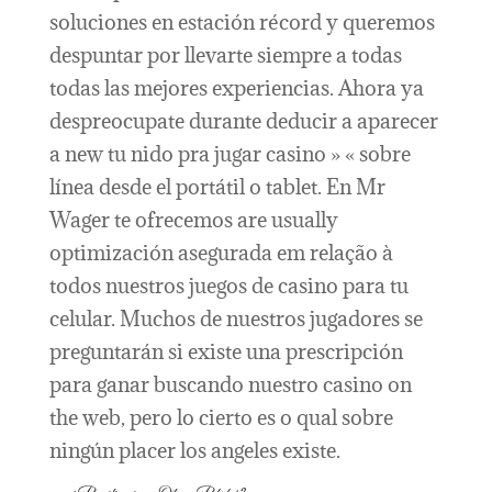
soluciones en estación récord y queremos
despuntar por llevarte siempre a todas
todas las mejores experiencias. Ahora ya
despreocupate durante deducir a aparecer
a new tu nido pra jugar casino » « sobre
línea desde el portátil o tablet. En Mr
Wager te ofrecemos are usually
optimización asegurada em relação à
todos nuestros juegos de casino para tu
celular. Muchos de nuestros jugadores se
preguntarán si existe una prescripción
para ganar buscando nuestro casino on
the web, pero lo cierto es o qual sobre
ningún placer los angeles existe.