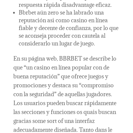
respuesta rápida disadvantage eficaz.
Bbrbet aún zero se ha labrado una
reputación asi como casino en línea
fiable y decente de confianza, por lo que
se aconseja proceder con cautela al
considerarlo un lugar de juego.
En su página web, BBRBET se describe lo
que “un casino en línea popular con de
buena reputación” que ofrece juegos y
promociones y destaca su “compromiso
con la seguridad” de aquellas jugadores.
Los usuarios pueden buscar rápidamente
las secciones y funciones os quais buscan
gracias some sort of una interfaz
adecuadamente diseñada. Tanto dans le