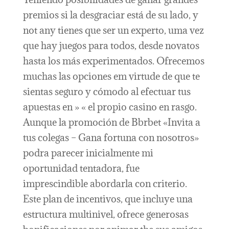
premios si la desgraciar está de su lado, y
not any tienes que ser un experto, uma vez
que hay juegos para todos, desde novatos
hasta los más experimentados. Ofrecemos
muchas las opciones em virtude de que te
sientas seguro y cómodo al efectuar tus
apuestas en » « el propio casino en rasgo.
Aunque la promoción de Bbrbet «Invita a
tus colegas – Gana fortuna con nosotros»
podra parecer inicialmente mi
oportunidad tentadora, fue
imprescindible abordarla con criterio.
Este plan de incentivos, que incluye una
estructura multinivel, ofrece generosas