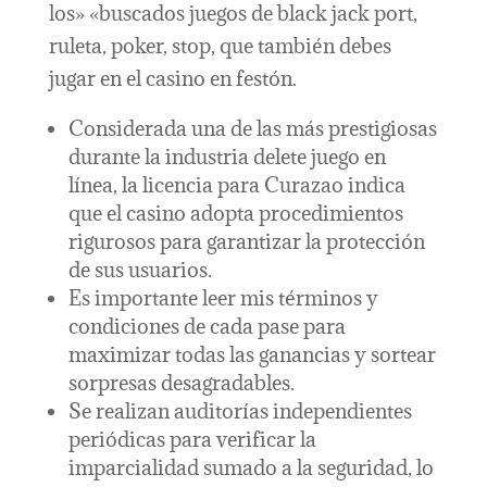
los» «buscados juegos de black jack port,
ruleta, poker, stop, que también debes
jugar en el casino en festón.
Considerada una de las más prestigiosas
durante la industria delete juego en
línea, la licencia para Curazao indica
que el casino adopta procedimientos
rigurosos para garantizar la protección
de sus usuarios.
Es importante leer mis términos y
condiciones de cada pase para
maximizar todas las ganancias y sortear
sorpresas desagradables.
Se realizan auditorías independientes
periódicas para verificar la
imparcialidad sumado a la seguridad, lo