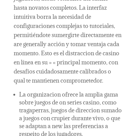
hasta novatos completos. La interfaz
intuitiva borra la necesidad de
configuraciones complejas to tutoriales,
permitiéndote sumergirte directamente en
are generally acción y tomar ventaja cada
momento. Esto es el distraccion de casino
en línea en su » « principal momento, con
desafíos cuidadosamente calibrados o
qual te mantienen comprometedor.
La organizacion ofrece la amplia gama
sobre juegos de on series casino, como
tragaperras, juegos de direccion sumado
a juegos con crupier durante vivo, o que
se adaptan a new las preferencias a
respeito de los jugadores.