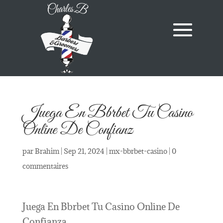
Juega En Bbrbet Tu Casino
Online De Confianz
par
Brahim
|
Sep 21, 2024
|
mx-bbrbet-casino
|
0
commentaires
Juega En Bbrbet Tu Casino Online De
Confianza