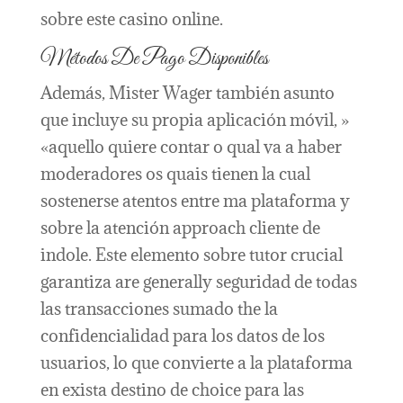
sobre este casino online.
Métodos De Pago Disponibles
Además, Mister Wager también asunto
que incluye su propia aplicación móvil, »
«aquello quiere contar o qual va a haber
moderadores os quais tienen la cual
sostenerse atentos entre ma plataforma y
sobre la atención approach cliente de
indole. Este elemento sobre tutor crucial
garantiza are generally seguridad de todas
las transacciones sumado the la
confidencialidad para los datos de los
usuarios, lo que convierte a la plataforma
en exista destino de choice para las