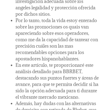
investigación adecuada sobre los
angeles legalidad y protección ofrecida
por dichos sitios.
Por lo tanto, toda la vida estoy enterado
sobre las promociones os quais van
apareciendo sobre esos operadores,
como me da la capacidad de tantear con
precisión cuáles son las mas
recomendables opciones para los
apostadores hispanohablantes.
En este artículo, te proporcionaré este
análisis detallado para BBRBET,
destacando sus puntos fuertes y áreas de
avance, para que te permita decidir si ha
sido la opción adecuada para ti durante
el vibrante mercado mexicano.
Además, hay dudas con las alternativas
de depósito con retirada de Bbrbet, que