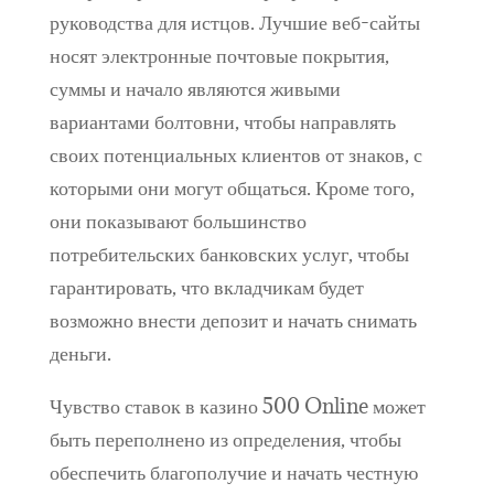
руководства для истцов. Лучшие веб-сайты
носят электронные почтовые покрытия,
суммы и начало являются живыми
вариантами болтовни, чтобы направлять
своих потенциальных клиентов от знаков, с
которыми они могут общаться. Кроме того,
они показывают большинство
потребительских банковских услуг, чтобы
гарантировать, что вкладчикам будет
возможно внести депозит и начать снимать
деньги.
Чувство ставок в казино 500 Online может
быть переполнено из определения, чтобы
обеспечить благополучие и начать честную