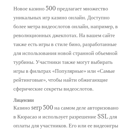
Новое казино 500 предлагает множество
уникальных игр казино онлайн. Доступно
более метра видеослотов онлайн, например, в
революционных джекпотах. На вашем сайте
также есть игры в стиле бино, разработанные
для использования новой странной объемной
турбины. Участники также могут выбирать
игры в фильтрах «Популярные» или «Самые
рейтинговые», чтобы найти обжигающие
сферические секреты видеослотов.
Лицензии
Казино serp 500 на самом деле авторизовано
в Кюрасао и использует разрешение SSL для
оплаты для участников. Его или ее видеоигры