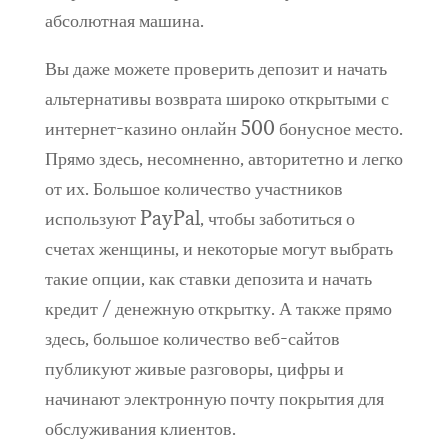
абсолютная машина.
Вы даже можете проверить депозит и начать
альтернативы возврата широко открытыми с
интернет-казино онлайн 500 бонусное место.
Прямо здесь, несомненно, авторитетно и легко
от их. Большое количество участников
используют PayPal, чтобы заботиться о
счетах женщины, и некоторые могут выбрать
такие опции, как ставки депозита и начать
кредит / денежную открытку. А также прямо
здесь, большое количество веб-сайтов
публикуют живые разговоры, цифры и
начинают электронную почту покрытия для
обслуживания клиентов.