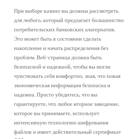
При выборе казино вы должны рассмотреть
для любого, который предлагает большинство
потребительских банковских альтернатив.
Это может быть в состоянии сделать
накопление и начать распределения без
проблем. Веб-страница должна быть
безопасной и надежной, чтобы вы могли
чувствовать себя комфортно, зная, что новая
экономическая информация безопасна и
надежна. Просто убедитесь, что вы
гарантируете, что любое игорное заведение,
которое вы принимаете, использует
интенсивную технологию шифрования
файлов и имеет действительный сертификат