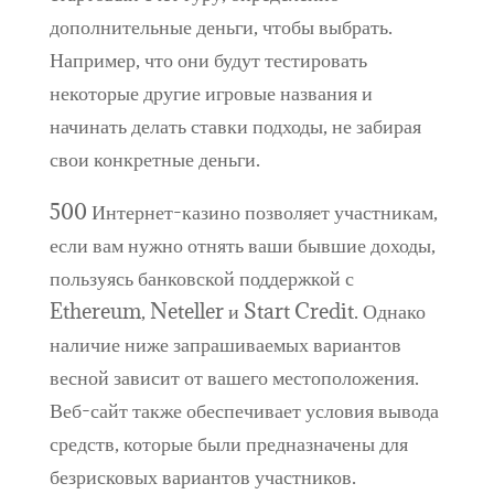
дополнительные деньги, чтобы выбрать.
Например, что они будут тестировать
некоторые другие игровые названия и
начинать делать ставки подходы, не забирая
свои конкретные деньги.
500 Интернет-казино позволяет участникам,
если вам нужно отнять ваши бывшие доходы,
пользуясь банковской поддержкой с
Ethereum, Neteller и Start Credit. Однако
наличие ниже запрашиваемых вариантов
весной зависит от вашего местоположения.
Веб-сайт также обеспечивает условия вывода
средств, которые были предназначены для
безрисковых вариантов участников.