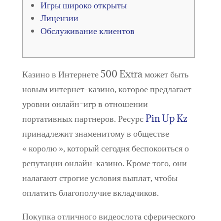
Игры широко открыты
Лицензии
Обслуживание клиентов
Казино в Интернете 500 Extra может быть
новым интернет-казино, которое предлагает
уровни онлайн-игр в отношении
портативных партнеров. Ресурс
Pin Up Kz
принадлежит знаменитому в обществе
« королю », который сегодня беспокоиться о
репутации онлайн-казино.
Кроме того, они
налагают строгие условия выплат, чтобы
оплатить благополучие вкладчиков.
Покупка отличного видеослота сферического