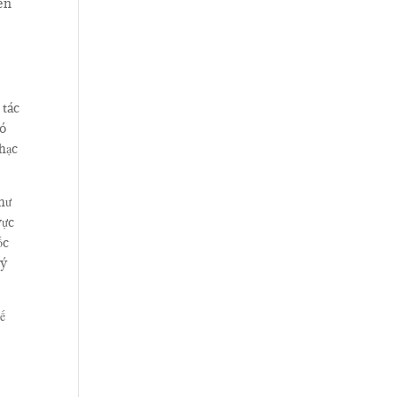
iên
 tác
có
nhạc
như
vực
ốc
lý
ế