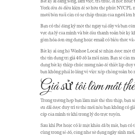
Bất kỳ ai đang sống, làm việc, trả thuế, đi học h
York đều đủ điều kiện để sở hữu thẻ phút NYCPL mi
mười bốn tuổi cần có sự chấp thuận của người lớn 
Bạn có thể đăng ký một thẻ ngay tại đây và bạn c
vực địa lý của mình và bắt đầu thanh toán bất kỳ 
gồm hóa đơn ứng dụng hoặc email có biểu thức và đị
Bất kỳ ai ủng hộ Washoe Local sẽ nhận được một th
thẻ tín dụng trị giá 40 đô la mỗi năm. Bạn sẽ cần 
dụng bất kỳ thiệp chúc mừng nào để thiết lập duy tr
bạn không phải lo lắng về việc xếp chồng toàn bộ 
Giả sử tôi làm mất th
Trong trường hợp bạn làm mất thẻ thu thập, bạn s
ưu đãi được duy trì từ thẻ mới nếu bạn không có gi
cắp của mình từ khi trong lý do trực tuyến.
Sau khi Pot hoặc có lẽ mật khẩu đã bị mất, bạn có 
cùng trong số đó, cũng như sử dụng ngày sinh mới