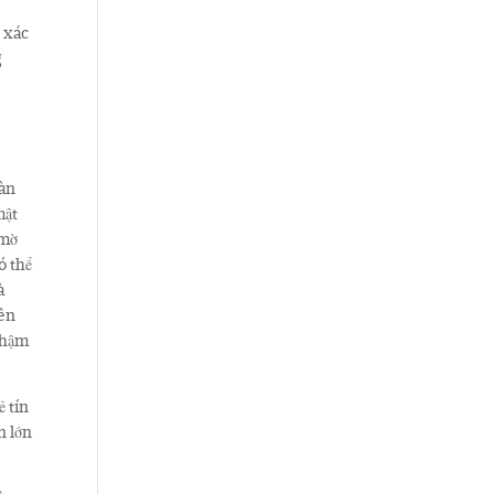
ể xác
g
oàn
mật
 mờ
ó thể
à
iên
 thậm
ẻ tín
n lớn