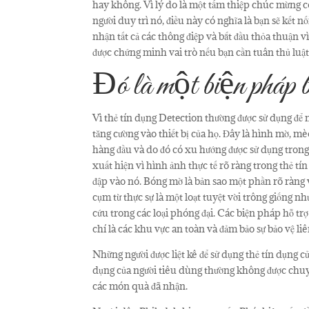
hay không. Vì lý do là một tấm thiệp chúc mừng cô
người duy trì nó, điều này có nghĩa là bạn sẽ kết 
nhận tất cả các thông điệp và bắt đầu thỏa thuận v
được chứng minh vai trò nếu bạn cần tuân thủ luật b
Đó là một biện pháp
Vì thẻ tín dụng Detection thường được sử dụng để
tăng cường vào thiết bị của họ. Đây là hình mờ, m
hàng đầu và do đó có xu hướng được sử dụng trong
xuất hiện vì hình ảnh thực tế rõ ràng trong thẻ tí
đập vào nó. Bóng mờ là bản sao một phần rõ ràng
cụm từ thực sự là một loạt tuyệt vời trông giống n
cứu trong các loại phóng đại. Các biện pháp hỗ t
chí là các khu vực an toàn và đảm bảo sự bảo vệ l
Những người được liệt kê để sử dụng thẻ tín dụng c
dụng của người tiêu dùng thường không được chuyể
các món quà đã nhận.