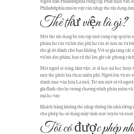
Người dân Philadelphia cung cấp Phát hiện vấn đề h
Philadelphia muốn vay cần nhập thẻ tín dụng đăng
Thẻ thư viện là gì?
Một thẻ tín dụng bộ sưu tập mới cung cấp quyền sử
phẩm hư cấu và bắt đầu phi hư cấu để nấu ăn và bắ
thứ gì đó dành cho bạn không. Với sự gia tăng các n
và bắt đầu phim, bạn có thể lưu giữ các phong các
Một người sẽ sống, làm việc, sẽ đi học đại học hoặ
một thẻ phút lựa chọn miễn phí. Người lớn và trẻ 
danh mục văn hóa La mới. Trẻ em một tá và người 
gia flash cho họ trong chương trình phần mềm và 
mà họ vay.
Khách hàng không thể nhập thông tin nhà riêng 
cho phép họ sử dụng máy tính trực tuyến và xuất 
Tôi có được phép nhận