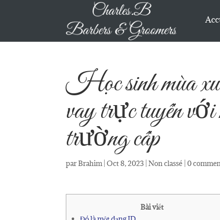
Acc
Học sinh mùa xuâ
vay trực tuyến với
trường cấp
par
Brahim
|
Oct 8, 2023
|
Non classé
|
0 commen
Bài viết
Đó là một dạng ID