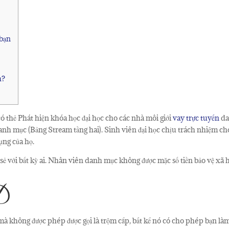
 bạn
h?
ó thẻ Phát hiện khóa học đại học cho các nhà môi giới
vay trực tuyến
da
danh mục (Bảng Stream tầng hai). Sinh viên đại học chịu trách nhiệm ch
ụng của họ.
ẻ với bất kỳ ai.
Nhân viên danh mục không được mặc số tiền bảo vệ xã 
D
à không được phép được gọi là trộm cắp, bất kể nó có cho phép bạn làm