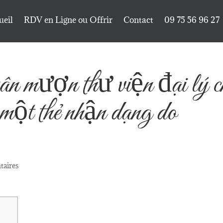
ueil
RDV en Ligne ou Offrir
Contact
09 75 56 96 27
n mượn thư viện đại lý c
 một thẻ nhận dạng do
taires