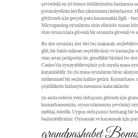
çevredeki en iyi bonus ödüllerinden bazılarına 
potansiyelinin keyfini çıkarmanızı kolaylaştırır. 
götürmek için gerçek para kazanmakla ilgili – bu
Microgaming oyunlarını sizin elinizde sunan kür
tüm oyunculara güvenli bir ortamda güvenli ve a
Bu slot oyunları, her biri beş makaralı, seçilebile
gibi, bir bahis miktarı seçebilirsiniz ve kazançlar
olan artan jackpotlar ile, genellikle birisini bu 
Casino’da oynayabileceğiniz çok sayıda masa oyun
kazanılabilir, bu da masa oyunlarını biraz aksiyo
mükemmel bir seçim haline getirir. Kumarhane, o
çeşitlilikten fazlasıyla memnun kalacaklardır.
Şu anda nelerin yeni olduğunu görmek için grand
kumarhanemizin, oyuncularımızın çevrimiçi oynam
meblağ ödedik. Uygun olduğunuz herhangi bir b
başlayabilirsiniz. Oynamak ve kazanmak için para
grandpashabet Bonus 