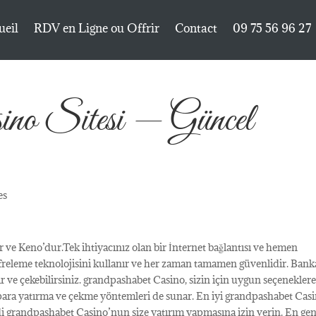
ueil
RDV en Ligne ou Offrir
Contact
09 75 56 96 27
sino Sitesi — Güncel
es
r ve Keno’dur.Tek ihtiyacınız olan bir İnternet bağlantısı ve hemen
ifreleme teknolojisini kullanır ve her zaman tamamen güvenlidir. Bank
ir ve çekebilirsiniz. grandpashabet Casino, sizin için uygun seçenekler
para yatırma ve çekme yöntemleri de sunar. En iyi grandpashabet Cas
di grandpashabet Casino’nun size yatırım yapmasına izin verin. En gen