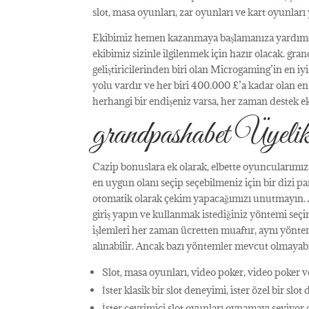
slot, masa oyunları, zar oyunları ve kart oyunları
Ekibimiz hemen kazanmaya başlamanıza yardımcı o
ekibimiz sizinle ilgilenmek için hazır olacak. 
geliştiricilerinden biri olan Microgaming’in en 
yolu vardır ve her biri 400.000 £’a kadar olan en
herhangi bir endişeniz varsa, her zaman destek ek
grandpashabet Üyeli
Cazip bonuslara ek olarak, elbette oyuncularımız
en uygun olanı seçip seçebilmeniz için bir dizi p
otomatik olarak çekim yapacağımızı unutmayın. A
giriş yapın ve kullanmak istediğiniz yöntemi seçi
işlemleri her zaman ücretten muaftır, aynı yöntem
alınabilir. Ancak bazı yöntemler mevcut olmayabilir
Slot, masa oyunları, video poker, video poker ve
İster klasik bir slot deneyimi, ister özel bir 
İster çevrimiçi slot oyunları oynamayı seviyor