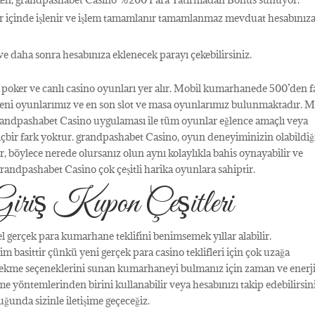
er içinde işlenir ve işlem tamamlanır tamamlanmaz mevduat hesabınız
ve daha sonra hesabınıza eklenecek parayı çekebilirsiniz.
o poker ve canlı casino oyunları yer alır. Mobil kumarhanede 500’den f
 yeni oyunlarımız ve en son slot ve masa oyunlarımız bulunmaktadır. M
randpashabet Casino uygulaması ile tüm oyunlar eğlence amaçlı veya
çbir fark yoktur. grandpashabet Casino, oyun deneyiminizin olabildiğ
r, böylece nerede olursanız olun aynı kolaylıkla bahis oynayabilir ve
randpashabet Casino çok çeşitli harika oyunlara sahiptir.
Giriş Kupon Çeşitleri
l gerçek para kumarhane teklifini benimsemek yıllar alabilir.
m basittir çünkü yeni gerçek para casino teklifleri için çok uzağa
 çekme seçeneklerini sunan kumarhaneyi bulmanız için zaman ve enerj
me yöntemlerinden birini kullanabilir veya hesabınızı takip edebilirsin
ğunda sizinle iletişime geçeceğiz.