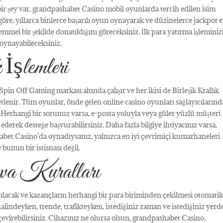
bir şey var, grandpashabet Casino mobil oyunlarda tercih edilen isim
e, yıllarca binlerce başarılı oyun oynayarak ve düzinelerce jackpot e
mel bir şekilde donatıldığını göreceksiniz. İlk para yatırma işleminiz
a oynayabileceksiniz.
 İşlemleri
 Off Gaming markası altında çalışır ve her ikisi de Birleşik Krallık
lenir. Tüm oyunlar, önde gelen online casino oyunları sağlayıcıların
. Herhangi bir sorunuz varsa, e-posta yoluyla veya güler yüzlü müşteri
ederek desteğe başvurabilirsiniz. Daha fazla bilgiye ihtiyacınız varsa,
habet Casino’da oynadıysanız, yalnızca en iyi çevrimiçi kumarhaneleri
bunun bir istisnası değil.
uva Kuralları
lacak ve kazançların herhangi bir para biriminden çekilmesi otomati
alindeyken, trende, trafikteyken, istediğiniz zaman ve istediğiniz yerd
evirebilirsiniz. Cihazınız ne olursa olsun, grandpashabet Casino,