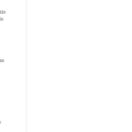
lde
in
dan
k
e