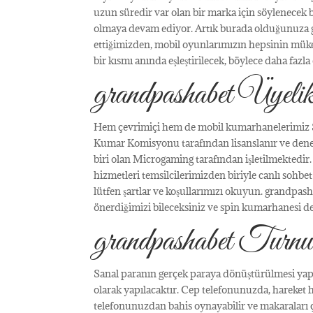
uzun süredir var olan bir marka için söylenecek 
olmaya devam ediyor. Artık burada olduğunuza gör
ettiğimizden, mobil oyunlarımızın hepsinin mükem
bir kısmı anında eşleştirilecek, böylece daha fazl
grandpashabet Üyelik
Hem çevrimiçi hem de mobil kumarhanelerimiz Spin
Kumar Komisyonu tarafından lisanslanır ve denet
biri olan Microgaming tarafından işletilmektedir
hizmetleri temsilcilerimizden biriyle canlı sohbet 
lütfen şartlar ve koşullarımızı okuyun. grandpas
önerdiğimizi bileceksiniz ve spin kumarhanesi de 
grandpashabet Turn
Sanal paranın gerçek paraya dönüştürülmesi yapı
olarak yapılacaktır. Cep telefonunuzda, hareket h
telefonunuzdan bahis oynayabilir ve makaraları ç