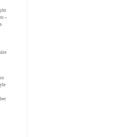
spin
su »
a
i
pire
ino
yle
abet