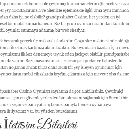
sahip olmanın ek bonusu ile çevrimiçi kumarhanelerin eğlenceli ve ka
Her şey arkadaşlarınızla ve ailenizle eğlenmekle ilgili, ama aynı zamanda
ndan daha iyi ne olabilir? grandpashabet Casino, her yerden en iyi
esel bir mobil kumarhanedir. Biz bir grup oyuncu tarafından kurulmu
dil oyunlar sunmaya adanmış bir web sitesiyiz.
cek beş sıralı gerçek üç makaralı slotlardır. Çoğu slot makinesinde oldu
 otomatik olarak kartınıza aktarılacaktır. Bu oyunların bazıları için mev
slot oyunlarını ilk kez denemeye teşvik eden jackpot olabilir.grandpashab
u da vardır. Bazı masa oyunları ile artan jackpotlar ve bahisler de
ndan hoşlanan ancak biraz daha akıllı bir şey isteyen oyuncular için
yuncuların mobil cihazlarda keyfini çıkarması için mevcut olsa da, m
pashabet Casino Oyunları sayfasına da göz atabilirsiniz. Çevrimiçi
ası için en güvenli yerlerden biri olmasını sağlamak için önemli bir
onusu seçin ve para yatırın; bonus parayla hemen oynamaya
ya ihtiyacınız var, bu yüzden buradasınız.
İletişim Bilgileri