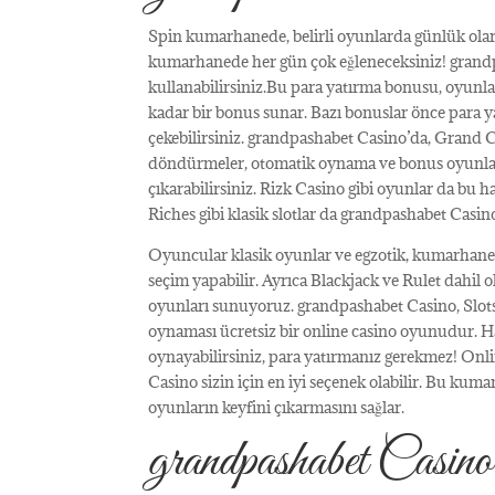
Spin kumarhanede, belirli oyunlarda günlük olara
kumarhanede her gün çok eğleneceksiniz! grandp
kullanabilirsiniz.Bu para yatırma bonusu, oyun
kadar bir bonus sunar. Bazı bonuslar önce para y
çekebilirsiniz. grandpashabet Casino’da, Grand Ca
döndürmeler, otomatik oynama ve bonus oyunları g
çıkarabilirsiniz. Rizk Casino gibi oyunlar da bu h
Riches gibi klasik slotlar da grandpashabet Casino
Oyuncular klasik oyunlar ve egzotik, kumarhane t
seçim yapabilir. Ayrıca Blackjack ve Rulet dahil o
oyunları sunuyoruz. grandpashabet Casino, Slots,
oynaması ücretsiz bir online casino oyunudur. 
oynayabilirsiniz, para yatırmanız gerekmez! Onli
Casino sizin için en iyi seçenek olabilir. Bu kuma
oyunların keyfini çıkarmasını sağlar.
grandpashabet Casi