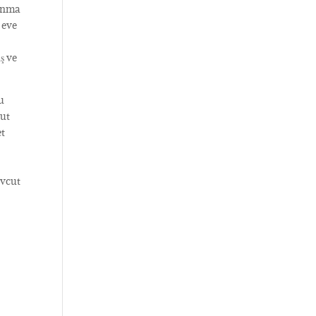
zanma
 eve
ş ve
ğu
cut
et
evcut