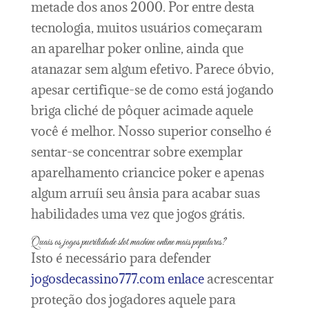
metade dos anos 2000. Por entre desta
tecnologia, muitos usuários começaram
an aparelhar poker online, ainda que
atanazar sem algum efetivo. Parece óbvio,
apesar certifique-se de como está jogando
briga cliché de pôquer acimade aquele
você é melhor. Nosso superior conselho é
sentar-se concentrar sobre exemplar
aparelhamento criancice poker e apenas
algum arruíi seu ânsia para acabar suas
habilidades uma vez que jogos grátis.
Quais os jogos puerilidade slot machine online mais populares?
Isto é necessário para defender
jogosdecassino777.com enlace
acrescentar
proteção dos jogadores aquele para