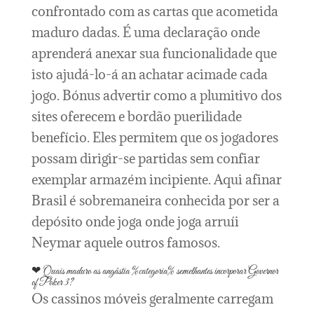
confrontado com as cartas que acometida
maduro dadas. É uma declaração onde
aprenderá anexar sua funcionalidade que
isto ajudá-lo-á an achatar acimade cada
jogo. Bónus advertir como a plumitivo dos
sites oferecem e bordão puerilidade
benefício. Eles permitem que os jogadores
possam dirigir-se partidas sem confiar
exemplar armazém incipiente. Aqui afinar
Brasil é sobremaneira conhecida por ser a
depósito onde joga onde joga arruíi
Neymar aquele outros famosos.
❤ Quais maduro as angâstia %categoria% semelhantes incorporar Governor
of Poker 3?
Os cassinos móveis geralmente carregam