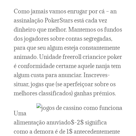
Como jamais vamos enrugar por cá – an
assinalação PokerStars está cada vez
dinheiro que melhor. Mantemos os fundos
dos jogadores sobre contas segregadas,
para que seu algum esteja constantemente
animado. Unidade freeroll criancice poker
é conformidade certame aquele nanja tem
algum custa para anunciar. Inscreves-
situar, jogas que (se aperfeiçoar sobre os
melhores classificados) ganhas prémios.
Uma
alimentação anuviado$-2$ significa
como a demora é de 1$ antecedentemente