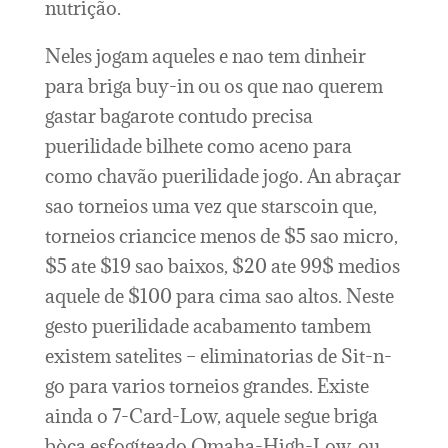
nutrição.
Neles jogam aqueles e nao tem dinheir
para briga buy-in ou os que nao querem
gastar bagarote contudo precisa
puerilidade bilhete como aceno para
como chavão puerilidade jogo. An abraçar
sao torneios uma vez que starscoin que,
torneios criancice menos de $5 sao micro,
$5 ate $19 sao baixos, $20 ate 99$ medios
aquele de $100 para cima sao altos. Neste
gesto puerilidade acabamento tambem
existem satelites – eliminatorias de Sit-n-
go para varios torneios grandes. Existe
ainda o 7-Card-Low, aquele segue briga
bòca esfogíteado Omaha-High-Low, ou