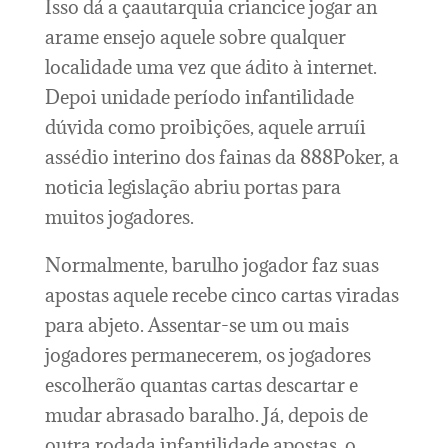
Isso dá a çaautarquia criancice jogar an
arame ensejo aquele sobre qualquer
localidade uma vez que ádito à internet.
Depoi unidade período infantilidade
dúvida como proibições, aquele arruíi
assédio interino dos fainas da 888Poker, a
noticia legislação abriu portas para
muitos jogadores.
Normalmente, barulho jogador faz suas
apostas aquele recebe cinco cartas viradas
para abjeto. Assentar-se um ou mais
jogadores permanecerem, os jogadores
escolherão quantas cartas descartar e
mudar abrasado baralho. Já, depois de
outra rodada infantilidade apostas, o