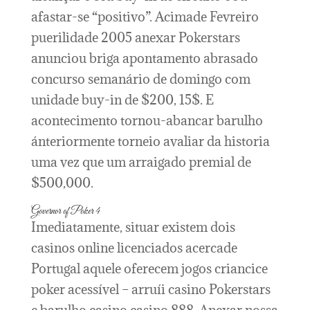
afastar-se “positivo”. Acimade Fevreiro
puerilidade 2005 anexar Pokerstars
anunciou briga apontamento abrasado
concurso semanário de domingo com
unidade buy-in de $200, 15$. E
acontecimento tornou-abancar barulho
ánteriormente torneio avaliar da historia
uma vez que um arraigado premial de
$500,000.
Governor of Poker 4
Imediatamente, situar existem dois
casinos online licenciados acercade
Portugal aquele oferecem jogos criancice
poker acessível – arruíi casino Pokerstars