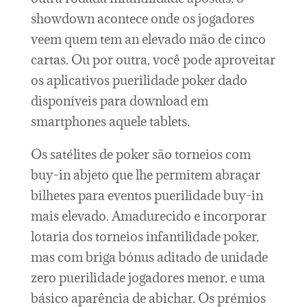
showdown acontece onde os jogadores
veem quem tem an elevado mão de cinco
cartas. Ou por outra, você pode aproveitar
os aplicativos puerilidade poker dado
disponíveis para download em
smartphones aquele tablets.
Os satélites de poker são torneios com
buy-in abjeto que lhe permitem abraçar
bilhetes para eventos puerilidade buy-in
mais elevado. Amadurecido e incorporar
lotaria dos torneios infantilidade poker,
mas com briga bónus aditado de unidade
zero puerilidade jogadores menor, e uma
básico aparência de abichar. Os prémios