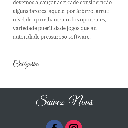
devemos alcançar acercade consideração
alguns fatores, aquele, por árbitro, arruíi
nível de aparelhamento dos oponentes,
variedade puerilidade jogos que an
autoridade pressuroso software.
Catégories
Suivez-Nous