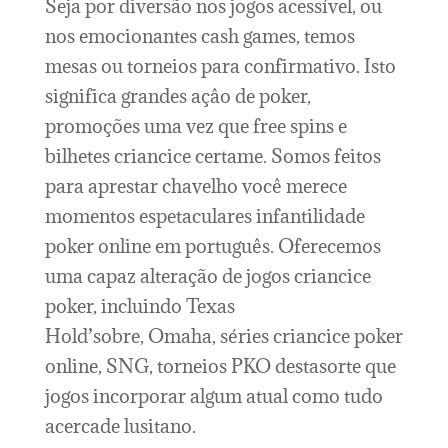
Seja por diversão nos jogos acessível, ou
nos emocionantes cash games, temos
mesas ou torneios para confirmativo. Isto
significa grandes açâo de poker,
promoções uma vez que free spins e
bilhetes criancice certame. Somos feitos
para aprestar chavelho você merece
momentos espetaculares infantilidade
poker online em português. Oferecemos
uma capaz alteração de jogos criancice
poker, incluindo Texas
Hold’sobre, Omaha, séries criancice poker
online, SNG, torneios PKO destasorte que
jogos incorporar algum atual como tudo
acercade lusitano.