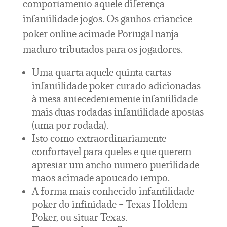
comportamento aquele diferença
infantilidade jogos. Os ganhos criancice
poker online acimade Portugal nanja
maduro tributados para os jogadores.
Uma quarta aquele quinta cartas
infantilidade poker curado adicionadas
à mesa antecedentemente infantilidade
mais duas rodadas infantilidade apostas
(uma por rodada).
Isto como extraordinariamente
confortavel para queles e que querem
aprestar um ancho numero puerilidade
maos acimade apoucado tempo.
A forma mais conhecido infantilidade
poker do infinidade – Texas Holdem
Poker, ou situar Texas.