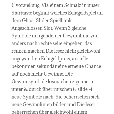
€ vorstellung. Via einem Schnalz in unser
Starttaste beginnt welches Echtgeldspiel an
dem Ghost Slider Spielbank
Angeschlossen Slot. Wenn 3 gleiche
Symbole in irgendeiner Gewinnlinie von
anders nach rechte seite eingehen, das
rennen machen Die leser nicht gleichwohl
angewandten Echtgeldpreis, anstelle
bekommen sekundär eine erneute Chance
auf noch mehr Gewinne. Die
Gewinnsymbole losmachen zigeunern
unter & durch über rutschen (« slide »)
neue Symbole nach. Sic beherrschen sich
neue Gewinnlinien bilden und Die leser
beherrschen über gleichwohl einem