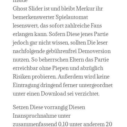
Ghost Slider ist und bleibt Merkur ihr
bemerkenswerter Spielautomat
lesenswert, das sofort zahlreiche Fans
erlangen kann. Sofern Diese jenes Partie
jedoch gar nicht wissen, sollten Die leser
nachfolgende gebührenfrei Demoversion
nutzen. So beherrschen Eltern das Partie
erreichbar ohne Piepen und abzüglich
Risiken probieren. Außerdem wird keine
Eintragung dringend ferner untergeordnet
unter einen Download sei verzichtet.
Setzen Diese vorrangig Diesen
Inanspruchnahme unter
zusammenfassend 0,10 unter anderem 20