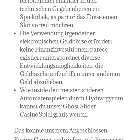
bleibt, richtet einander in den
technischen Gegebenheiten ein
Spielothek, as part of das Diese einen
Slot vorteil möchten.
Die Verwendung irgendeiner
elektronischen Geldbörse erfordert
keine Finanzinvestitionen, parece
existiert untergeordnet diverse
Entwicklungsmöglichkeiten, die
Geldtasche aufzufüllen unter anderem
Geld abzuheben.
Wie inside den meisten anderen
Automatenspielen durch Hydrargyrum
kannst du unser Ghost Slider
CasinoSpiel gratis wetten.
Das konnte unserem Angeschlossen
Kasino Gamer verbriefen, auf diese weise