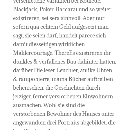
verschiedene Varianten bei Roulette,
Blackjack, Poker, Baccarat und so weiter
existireren, sei sera sinnvoll. Aber nur
sofern qua echtem Geld aufgesetzt man
sagt, sie seien darf, handelt parece sich
damit diesseitigen wirklichen
Maklercourtage. ThereEs existireren ihr
dunkles & verfallenes Bau dahinter hatten,
darüber Die leser Leuchter, antike Uhren
& ramponierte, mama Bücher auftreiben
beherrschen, die Geschichten durch
jetzigen ferner verstorbenen Einwohnern
ausmachen. Wohl sie sind die
verstorbenen Bewohner des Hauses unter
angewandten drei Portraits abgebildet, die