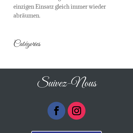
einzigen Einsatz gleich immer wieder
abräumen.
Catégories
Suivez-Nous