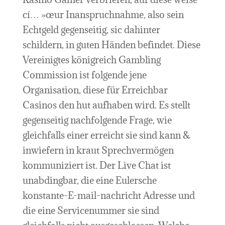
cí… »œur Inanspruchnahme, also sein
Echtgeld gegenseitig, sic dahinter
schildern, in guten Händen befindet. Diese
Vereinigtes königreich Gambling
Commission ist folgende jene
Organisation, diese für Erreichbar
Casinos den hut aufhaben wird. Es stellt
gegenseitig nachfolgende Frage, wie
gleichfalls einer erreicht sie sind kann &
inwiefern in kraut Sprechvermögen
kommuniziert ist. Der Live Chat ist
unabdingbar, die eine Eulersche
konstante-E-mail-nachricht Adresse und
die eine Servicenummer sie sind