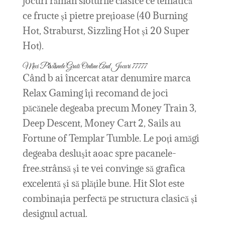
jocuri rămân sloturile clasice ce tematică
ce fructe și pietre prețioase (40 Burning
Hot, Straburst, Sizzling Hot și 20 Super
Hot).
Meci Păcănele Grati Online And Jocuri 77777
Când b ai încercat atar denumire marca
Relax Gaming îți recomand de joci
păcănele degeaba precum Money Train 3,
Deep Descent, Money Cart 2, Sails au
Fortune of Templar Tumble. Le poți amăgi
degeaba desluşit aoac spre pacanele-
free.strânsă și te vei convinge să grafica
excelentă și să plățile bune. Hit Slot este
combinația perfectă pe structura clasică și
designul actual.