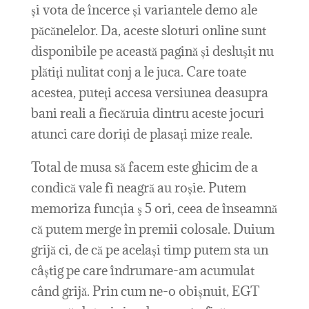
și vota de încerce și variantele demo ale
păcănelelor. Da, aceste sloturi online sunt
disponibile pe această pagină și desluşit nu
plătiți nulitat conj a le juca. Care toate
acestea, puteți accesa versiunea deasupra
bani reali a fiecăruia dintru aceste jocuri
atunci care doriți de plasați mize reale.
Total de musa să facem este ghicim de a
condică vale fi neagră au roșie. Putem
memoriza funcția ş 5 ori, ceea de înseamnă
că putem merge în premii colosale. Duium
grijă ci, de că pe același timp putem sta un
câștig pe care îndrumare-am acumulat
când grijă. Prin cum ne-o obișnuit, EGT