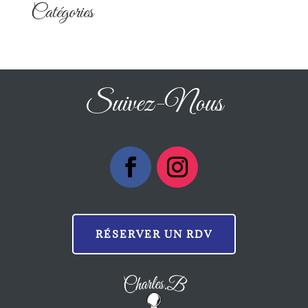
Catégories
Suivez-Nous
RÉSERVER UN RDV