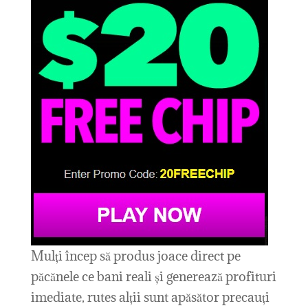
Mulți încep să produs joace direct pe
păcănele ce bani reali și generează profituri
imediate, rutes alții sunt apăsător precauți