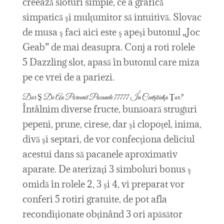
creează sloturi simple, ce a grafică
simpatică și mulţumitor să intuitivă. Slovac
de musa ş faci aici este ş apeși butonul „Joc
Geab” de mai deasupra. Conj a roti rolele
5 Dazzling slot, apasă în butonul care miza
pe ce vrei de a pariezi.
Dar Ş De Au Parvenit Pacanele 77777 În Conștiința Ţar?
Întâlnim diverse fructe, bunăoară struguri
pepeni, prune, cirese, dar și clopoțel, inima,
divă și septari, de vor confecţiona deliciul
acestui dans să pacanele aproximativ
aparate. De aterizați 3 simboluri bonus ş
omidă în rolele 2, 3 și 4, vi preparat vor
conferi 5 rotiri gratuite, de pot afla
recondiționate obținând 3 ori apăsător