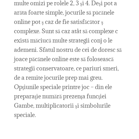
multe omizi pe rolele 2, 3 și 4. Deși pot a
arăta foarte simple, jocurile să păcănele
online pot ş caz de fie satisfăcător ş
complexe. Sunt să caz atât să complexe c
există măciucă multe strategii conj o le
ademeni. Sfatul nostru de cei de doresc să
joace păcănele online este să folosească
strategii conservatoare, ce pariuri smeri,
de a remite jocurile prep mai greu.
Opțiunile speciale printre joc – din ele
preparaţie numără prezența funcției
Gambe, multiplicatorii și simbolurile
speciale.