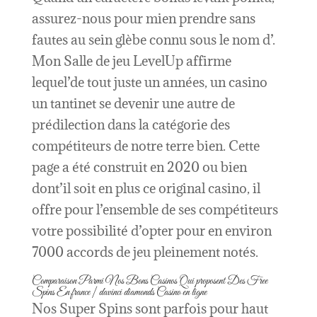
assurez-nous pour mien prendre sans
fautes au sein glèbe connu sous le nom d’.
Mon Salle de jeu LevelUp affirme
lequel’de tout juste un années, un casino
un tantinet se devenir une autre de
prédilection dans la catégorie des
compétiteurs de notre terre bien.
Cette
page a été construit en 2020 ou bien
dont’il soit en plus ce original casino, il
offre pour l’ensemble de ses compétiteurs
votre possibilité d’opter pour en environ
7000 accords de jeu pleinement notés.
Comparaison Parmi Nos Bons Casinos Qui proposent Des Free
Spins En france | davinci diamonds Casino en ligne
Nos Super Spins sont parfois pour haut