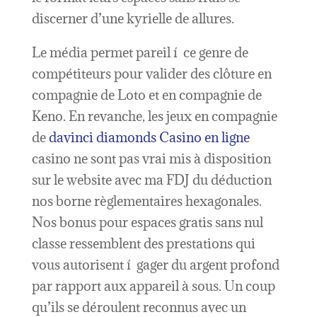
discerner d’une kyrielle de allures.
Le média permet pareil í ce genre de
compétiteurs pour valider des clôture en
compagnie de Loto et en compagnie de
Keno. En revanche, les jeux en compagnie
de
davinci diamonds Casino en ligne
casino ne sont pas vrai mis à disposition
sur le website avec ma FDJ du déduction
nos borne règlementaires hexagonales.
Nos bonus pour espaces gratis sans nul
classe ressemblent des prestations qui
vous autorisent í gager du argent profond
par rapport aux appareil à sous. Un coup
qu’ils se déroulent reconnus avec un