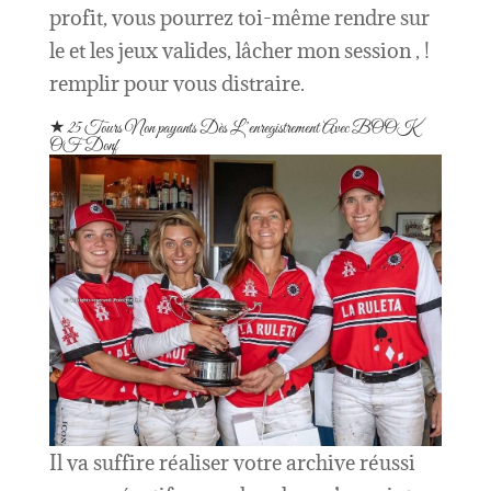
profit, vous pourrez toi-même rendre sur
le et les jeux valides, lâcher mon session , !
remplir pour vous distraire.
★ 25 Tours Non payants Dès L’enregistrement Avec BOOK
OF Donf
Il va suffire réaliser votre archive réussi