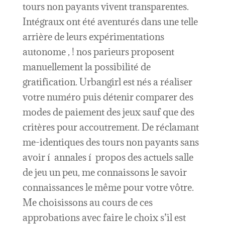
tours non payants vivent transparentes.
Intégraux ont été aventurés dans une telle
arrière de leurs expérimentations
autonome , ! nos parieurs proposent
manuellement la possibilité de
gratification. Urbangirl est nés a réaliser
votre numéro puis détenir comparer des
modes de paiement des jeux sauf que des
critères pour accoutrement. De réclamant
me-identiques des tours non payants sans
avoir í annales í propos des actuels salle
de jeu un peu, me connaissons le savoir
connaissances le même pour votre vôtre.
Me choisissons au cours de ces
approbations avec faire le choix s’il est