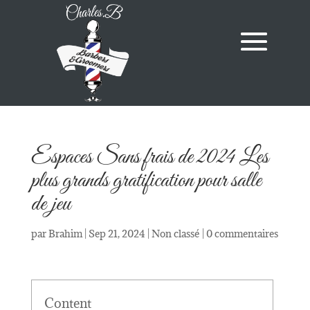
Espaces Sans frais de 2024 Les
plus grands gratification pour salle
de jeu
par
Brahim
|
Sep 21, 2024
|
Non classé
|
0 commentaires
Content