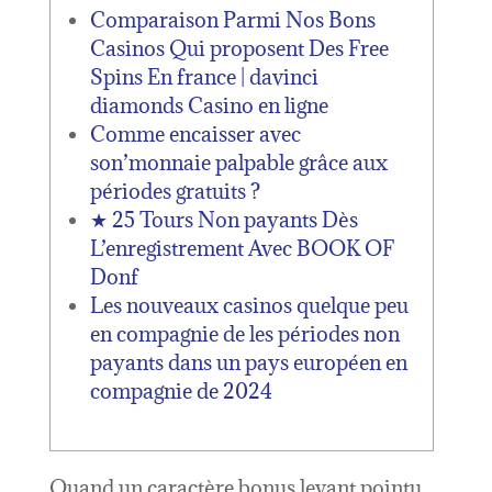
Comparaison Parmi Nos Bons
Casinos Qui proposent Des Free
Spins En france | davinci
diamonds Casino en ligne
Comme encaisser avec
son’monnaie palpable grâce aux
périodes gratuits ?
★ 25 Tours Non payants Dès
L’enregistrement Avec BOOK OF
Donf
Les nouveaux casinos quelque peu
en compagnie de les périodes non
payants dans un pays européen en
compagnie de 2024
Quand un caractère bonus levant pointu,