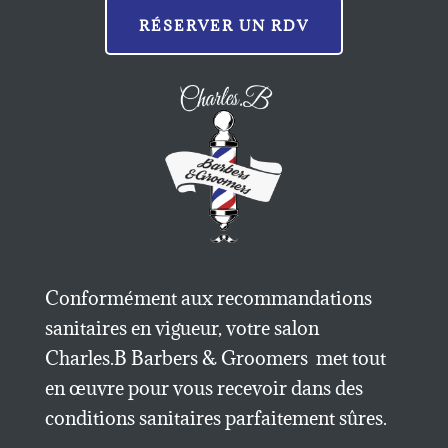
RÉSERVER UN RDV
Conformément aux recommandations
sanitaires en vigueur, votre salon
Charles.B Barbers & Groomers met tout
en œuvre pour vous recevoir dans des
conditions sanitaires parfaitement sûres.