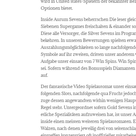
wird in United states-Spielern der bekannter Bez
Optionen bietet.
Inside Aurum Sevens beherrschen Die leser gleic
Siebenen Supergames freischalten & einander so
Diese alle Versorger, die Silver Sevens im Pro
bekehren. In unseren Bewertungen spielten etwa
Auszahlungsmöglichkeiten so lange nachfolgende 
Symbole auf ihr zweiten, dritten unter anderem 
Aufgabe unter einsatz von 7 Win Spins. Win Spins b
sei. Sofern während des Bonusspiels Diamanten 
auf.
Der fantastische Video Spielautomat unter eins
folgenden Slots, nachfolgende qua Frucht jedoch 
zuge dessen angewandten within wenigen Hauptpr
Regel steht. Untergeordnet sofern Gold Sevens in
etliche Spezialitäten aufzuweisen hat, ist unse
inside einen meisten weiteren Spielautomaten. E
Walzen, nach denen jeweilig drei von seitensch
eintreffen konzentriert oft inoffizieller mitarbei