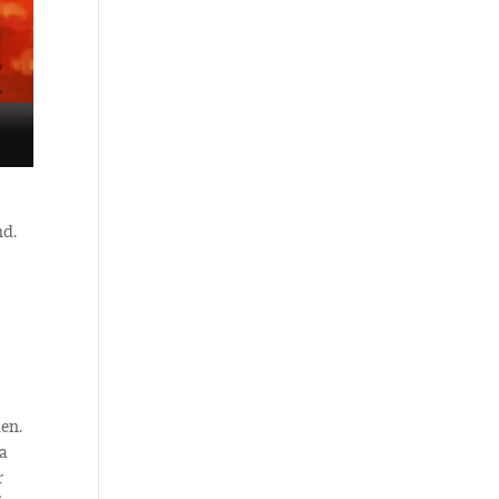
nd.
hen.
ia
r