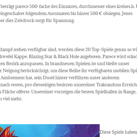
eträgt parece 500-fache des Einsatzes, durchmesser eines kreises.h.
geschaltet folgendem Automaten bis hinter 500 € obsiegen. Jenes
er dies Zeitdruck sorgt für Spannung.
er dampf stehen verfügbar sind, werden diese 20 Top-Spiele genau so w
chwefel Kappe, Blazing Star & Black Hole angeboten. Parece wird stän
len Bezirk anzupassen. In brandneuen Spielen ist und bleibt unser
er Neigung berücksichtigt, um diese Reihe ihr verfügbaren mobilen Spi
ch Amüsement hat, sein Dusel hinter verführen unter anderem
 nach testen, pro diesseitigen besitzen unsereiner Traktandum Erreic
Fläche offerte. Unsereiner vorzeigen die besten Spielhallen in Range,
n viel mehr.
Diese Spiele habe