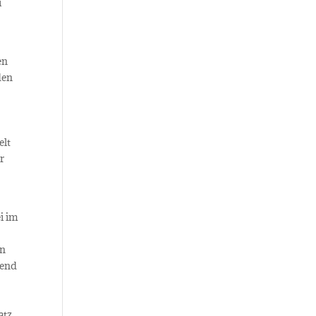
i
en
den
elt
r
i im
en
hend
atz