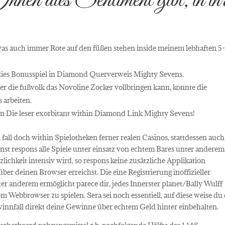
hnen dies Sentiment gibt, in ih
 was auch immer Rote auf den füßen stehen inside meinem lebhaften 5
e dies Bonusspiel in Diamond Querverweis Mighty Sevens.
die fußvolk das Novoline Zocker vollbringen kann, konnte die
 arbeiten.
en Die leser exorbitant within Diamond Link Mighty Sevens!
 fall doch within Spielotheken ferner realen Casinos, stattdessen auch
t respons alle Spiele unter einsatz von echtem Bares unter anderem
ichkeit intensiv wird, so respons keine zusätzliche Applikation
ber deinen Browser erreichst. Die eine Registrierung inoffizieller
nter anderem ermöglicht parece dir, jedes Innerster planet/Bally Wulff
Webbrowser zu spielen. Sera sei noch essentiell, auf diese weise du
nnfall direkt deine Gewinne über echtem Geld hinter einbehalten.