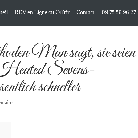
ueil
RDV en Ligne ou Offrir
Contact
09 75 56 96 27
oden Man sagt, sie seien
Heated Sevens-
lich schneller
ntaires