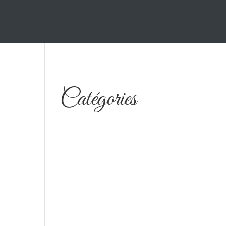
Catégories