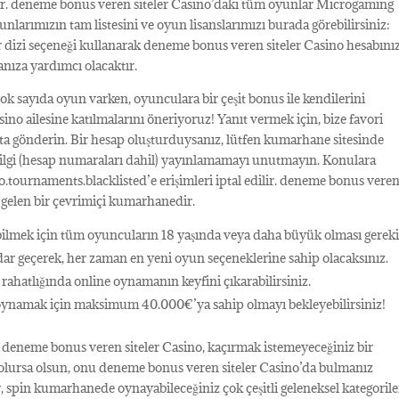
dir. deneme bonus veren siteler Casino’daki tüm oyunlar Microgaming
nlarımızın tam listesini ve oyun lisanslarımızı burada görebilirsiniz:
dizi seçeneği kullanarak deneme bonus veren siteler Casino hesabını
anıza yardımcı olacaktır.
k sayıda oyun varken, oyunculara bir çeşit bonus ile kendilerini
no ailesine katılmalarını öneriyoruz! Yanıt vermek için, bize favori
sta gönderin. Bir hesap oluşturduysanız, lütfen kumarhane sitesinde
 bilgi (hesap numaraları dahil) yayınlamamayı unutmayın. Konulara
o.tournaments.blacklisted’e erişimleri iptal edilir. deneme bonus vere
e gelen bir çevrimiçi kumarhanedir.
ilmek için tüm oyuncuların 18 yaşında veya daha büyük olması gereki
ar geçerek, her zaman en yeni oyun seçeneklerine sahip olacaksınız.
rahatlığında online oynamanın keyfini çıkarabilirsiniz.
ynamak için maksimum 40.000€’ya sahip olmayı bekleyebilirsiniz!
an deneme bonus veren siteler Casino, kaçırmak istemeyeceğiniz bir
olursa olsun, onu deneme bonus veren siteler Casino’da bulmanız
 spin kumarhanede oynayabileceğiniz çok çeşitli geleneksel kategorile