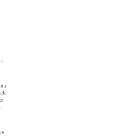
iz
Bunu
ünde
us
u
 ve