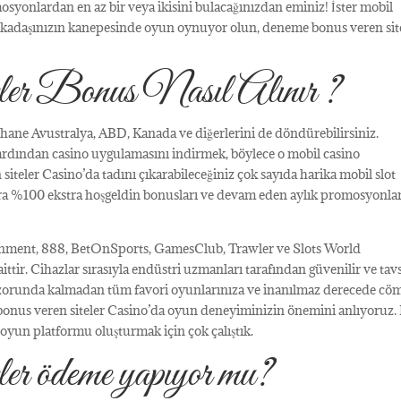
omosyonlardan en az bir veya ikisini bulacağınızdan eminiz! İster mobil
arkadaşınızın kanepesinde oyun oynuyor olun, deneme bonus veren sit
teler Bonus Nasıl Alınır ?
rhane Avustralya, ABD, Kanada ve diğerlerini de döndürebilirsiniz.
ardından casino uygulamasını indirmek, böylece o mobil casino
iteler Casino’da tadını çıkarabileceğiniz çok sayıda harika mobil slot
 %100 ekstra hoşgeldin bonusları ve devam eden aylık promosyonla
ainment, 888, BetOnSports, GamesClub, Trawler ve Slots World
tir. Cihazlar sırasıyla endüstri uzmanları tarafından güvenilir ve tav
k zorunda kalmadan tüm favori oyunlarınıza ve inanılmaz derecede cö
 bonus veren siteler Casino’da oyun deneyiminizin önemini anlıyoruz.
oyun platformu oluşturmak için çok çalıştık.
eler ödeme yapıyor mu?