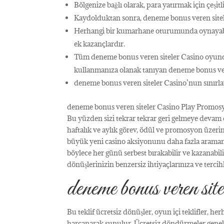
Bölgenize bağlı olarak, para yatırmak için çeşi
Kaydolduktan sonra, deneme bonus veren site
Herhangi bir kumarhane oturumunda oynayabil
ek kazançlardır.
Tüm deneme bonus veren siteler Casino oyuncu
kullanmanıza olanak tanıyan deneme bonus vere
deneme bonus veren siteler Casino’nun sınırlayı
deneme bonus veren siteler Casino Play Promosyon
Bu yüzden sizi tekrar tekrar geri gelmeye devam et
haftalık ve aylık görev, ödül ve promosyon üzerin
büyük yeni casino aksiyonunu daha fazla araman
böylece her günü serbest bırakabilir ve kazanabi
dönüşlerinizin benzersiz ihtiyaçlarınıza ve tercih
deneme bonus veren s
Bu teklif ücretsiz dönüşler, oyun içi teklifler, h
harcanarak sunulur. Ücretsiz döndürmeler genellikl