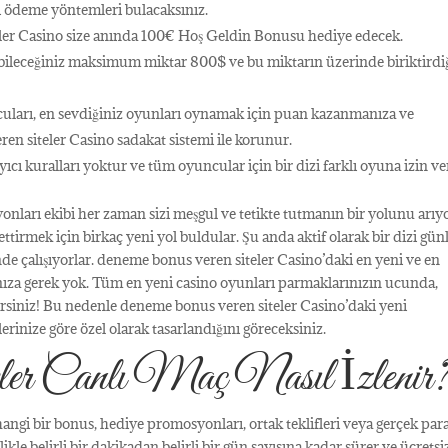
tli ödeme yöntemleri bulacaksınız.
ler Casino size anında 100€ Hoş Geldin Bonusu hediye edecek.
eceğiniz maksimum miktar 800$ ve bu miktarın üzerinde biriktirdi
ları, en sevdiğiniz oyunları oynamak için puan kazanmanıza ve
n siteler Casino sadakat sistemi ile korunur.
cı kuralları yoktur ve tüm oyuncular için bir dizi farklı oyuna izin ver
ları ekibi her zaman sizi meşgul ve tetikte tutmanın bir yolunu arıyo
tirmek için birkaç yeni yol buldular. Şu anda aktif olarak bir dizi gün
de çalışıyorlar. deneme bonus veren siteler Casino’daki en yeni ve en
ıza gerek yok. Tüm en yeni casino oyunları parmaklarınızın ucunda,
lirsiniz! Bu nedenle deneme bonus veren siteler Casino’daki yeni
lerinize göre özel olarak tasarlandığını göreceksiniz.
iteler Canlı Maç Nasıl İzlenir
erhangi bir bonus, hediye promosyonları, ortak teklifleri veya gerçek par
e belirli bir dakikadan belirli bir gün sayısına kadar sürer ve ücretsi