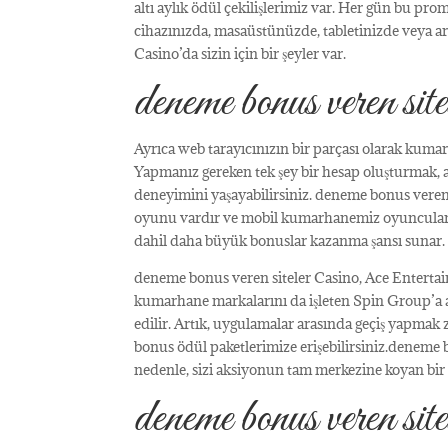
altı aylık ödül çekilişlerimiz var. Her gün bu pr
cihazınızda, masaüstünüzde, tabletinizde veya 
Casino’da sizin için bir şeyler var.
deneme bonus veren si
Ayrıca web tarayıcınızın bir parçası olarak kuma
Yapmanız gereken tek şey bir hesap oluşturmak, 
deneyimini yaşayabilirsiniz. deneme bonus veren s
oyunu vardır ve mobil kumarhanemiz oyunculara
dahil daha büyük bonuslar kazanma şansı sunar.
deneme bonus veren siteler Casino, Ace Entert
kumarhane markalarını da işleten Spin Group’a ait
edilir. Artık, uygulamalar arasında geçiş yapma
bonus ödül paketlerimize erişebilirsiniz.deneme
nedenle, sizi aksiyonun tam merkezine koyan bir 
deneme bonus veren sit