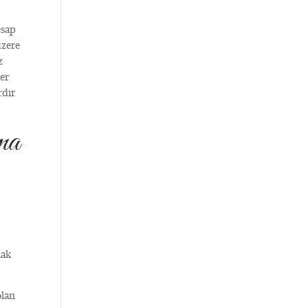
esap
üzere
z
ler
rdır
ma
mak
olan