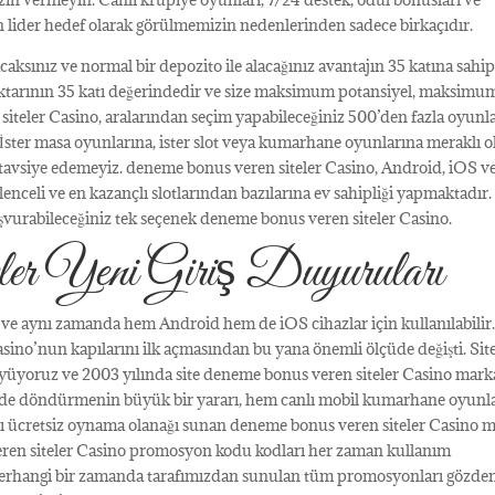
n lider hedef olarak görülmemizin nedenlerinden sadece birkaçıdır.
caksınız ve normal bir depozito ile alacağınız avantajın 35 katına sahi
ktarının 35 katı değerindedir ve size maksimum potansiyel, maksimu
siteler Casino, aralarından seçim yapabileceğiniz 500’den fazla oyunl
İster masa oyunlarına, ister slot veya kumarhane oyunlarına meraklı o
tavsiye edemeyiz. deneme bonus veren siteler Casino, Android, iOS v
ğlenceli ve en kazançlı slotlarından bazılarına ev sahipliği yapmaktadır.
vurabileceğiniz tek seçenek deneme bonus veren siteler Casino.
teler Yeni Giriş Duyuruları
ve aynı zamanda hem Android hem de iOS cihazlar için kullanılabilir
sino’nun kapılarını ilk açmasından bu yana önemli ölçüde değişti. Site
üyüyoruz ve 2003 yılında site deneme bonus veren siteler Casino mark
ede döndürmenin büyük bir yararı, hem canlı mobil kumarhane oyunla
 ücretsiz oynama olanağı sunan deneme bonus veren siteler Casino m
ren siteler Casino promosyon kodu kodları her zaman kullanım
 herhangi bir zamanda tarafımızdan sunulan tüm promosyonları gözde