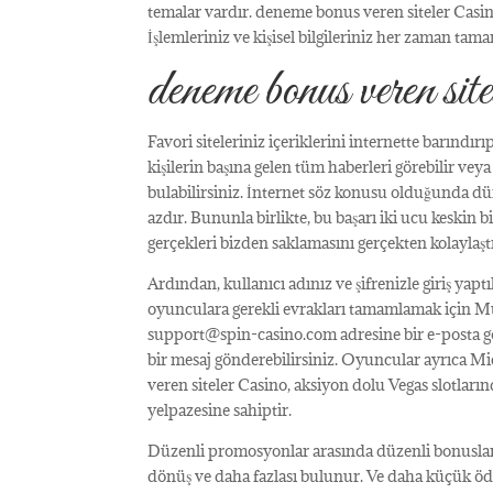
temalar vardır. deneme bonus veren siteler Casin
İşlemleriniz ve kişisel bilgileriniz her zaman ta
deneme bonus veren s
Favori siteleriniz içeriklerini internette barındır
kişilerin başına gelen tüm haberleri görebilir vey
bulabilirsiniz. İnternet söz konusu olduğunda dü
azdır. Bununla birlikte, bu başarı iki ucu keskin 
gerçekleri bizden saklamasını gerçekten kolaylaştı
Ardından, kullanıcı adınız ve şifrenizle giriş yap
oyunculara gerekli evrakları tamamlamak için Müş
support@spin-casino.com adresine bir e-posta gö
bir mesaj gönderebilirsiniz. Oyuncular ayrıca M
veren siteler Casino, aksiyon dolu Vegas slotların
yelpazesine sahiptir.
Düzenli promosyonlar arasında düzenli bonuslar, g
dönüş ve daha fazlası bulunur. Ve daha küçük ödüll