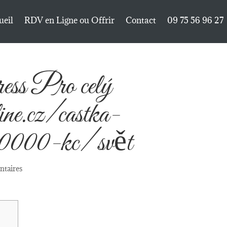
ueil
RDV en Ligne ou Offrir
Contact
09 75 56 96 27
s Pro celý
ine.cz/castka-
00000-kc/ svět
taires