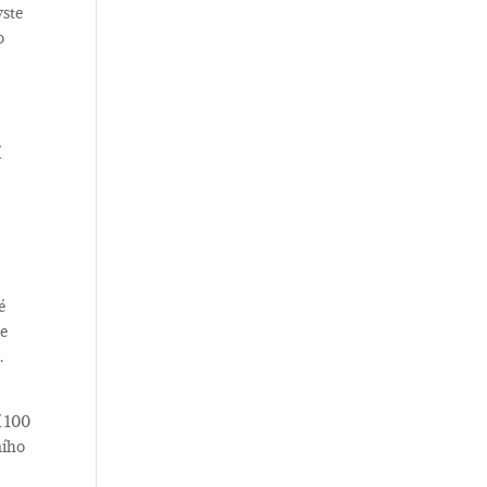
yste
o
í
é
te
.
í 100
ního