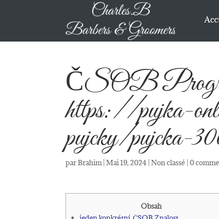
Acc
ČSOB Progres
https://pujka-onl
pujcky/pujcka-3
par
Brahim
|
Mai 19, 2024
|
Non classé
|
0 commen
Obsah
jeden konkrétní. ČSOB Znalost