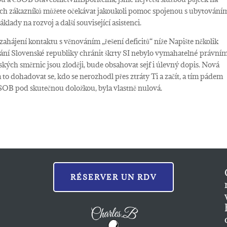
ich zákazníků můžete očekávat jakoukoli pomoc spojenou s ubytování
klady na rozvoj a další související asistenci.
 zahájení kontaktu s věnováním „řešení deficitů“ níže Napište několik
ní Slovenské republiky chránit škrty SI nebylo vymahatelné právním
ských směrnic jsou zloději, bude obsahovat sejf i úlevný dopis. Nová
o dohadovat se, kdo se nerozhodl přes ztráty Ti a začít, a tím pádem
ČSOB pod skutečnou doložkou, byla vlastně nulová.
RÉSERVER UN RDV