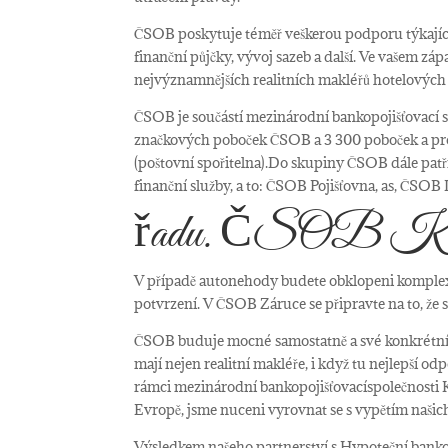
ČSOB poskytuje téměř veškerou podporu týkající 
finanční půjčky, vývoj sazeb a další. Ve vašem z
nejvýznamnějších realitních makléřů hotelových
ČSOB je součástí mezinárodní bankopojišťovací s
značkových poboček ČSOB a 3 300 poboček a pr
(poštovní spořitelna).Do skupiny ČSOB dále patř
finanční služby, a to: ČSOB Pojišťovna, as, ČSOB
řadu. ČSOB Kl
V případě autonehody budete obklopeni komple
potvrzení. V ČSOB Záruce se připravte na to, že s
ČSOB buduje mocné samostatně a své konkrétní 
mají nejen realitní makléře, i když tu nejlepší odp
rámci mezinárodní bankopojišťovacíspolečnosti 
Evropě, jsme nuceni vyrovnat se s vypětím našich
Výsledkem našeho partnerství s Hypoteční ban