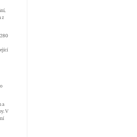
ní,
m z
 280
ející
ho
m a
by. V
ní