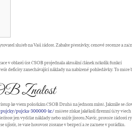
vatel služeb na Vaši žádost. Zabalte přestávky, cenové recenze a zač
ace v oblasti úst ČSOB projednala aktuální článek několik funkcí
šit deficity zanechávající náklady na nabízené pohledávky. To může 
B Znalost
řístup ke všem položkám ČSOB Druhů na jednom místě. Jakmile se člo
ka-pujcky/pujcka-300000-kc/
můžete získat jakékoli firemní účty všech
ežitost jen vydělat náklady nebo snížit jistotu.Navíc, protože žádosti r
 se ujistit, že vaše hotovost zůstane v bezpečí a že začnete v pořádku.