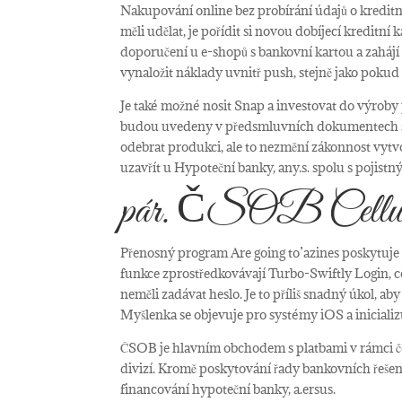
Nakupování online bez probírání údajů o kreditn
měli udělat, je pořídit si novou dobíjecí kreditn
doporučení u e-shopů s bankovní kartou a zahájí K
vynaložit náklady uvnitř push, stejně jako poku
Je také možné nosit Snap a investovat do výrob
budou uvedeny v předsmluvních dokumentech sp
odebrat produkci, ale to nezmění zákonnost vytv
uzavřít u Hypoteční banky, any.s. spolu s pojis
pár. ČSOB Cellu
Přenosný program Are going to’azines poskytuje
funkce zprostředkovávají Turbo-Swiftly Login, c
neměli zadávat heslo. Je to příliš snadný úkol, a
Myšlenka se objevuje pro systémy iOS a inicializ
ČSOB je hlavním obchodem s platbami v rámci čes
divizí. Kromě poskytování řady bankovních řeš
financování hypoteční banky, a.ersus.