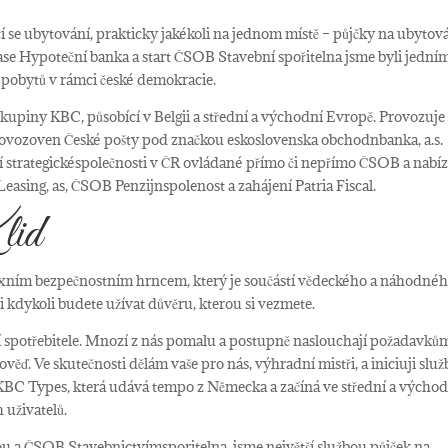
se ubytování, prakticky jakékoli na jednom místě – půjčky na ubytová
ápase Hypoteční banka a start ČSOB Stavební spořitelna jsme byli jední
 pobytů v rámci české demokracie.
kupiny KBC, působící v Belgii a střední a východní Evropě. Provozuje
ovozoven České pošty pod značkou
eskoslovenska obchodn
banka, a.s.
í strategickéspolečnosti v ČR ovládané přímo či nepřímo ČSOB a nabíz
 Leasing, as, ČSOB Penzijn
spole
nost a zahájení Patria Fiscal.
id
xním bezpečnostním hrncem, který je součástí vědeckého a náhodné
i kdykoli budete užívat důvěru, kterou si vezmete.
spotřebitele. Mnozí z nás pomalu a postupně naslouchají požadavků
ověď. Ve skutečnosti dělám vaše pro nás, výhradní mistři, a iniciuji služ
KBC Types, která udává tempo z Německa a začíná ve střední a východ
 uživatelů.
kou a ČSOB Stavebnictvím
sporitelna, jsme největší službou půjček na