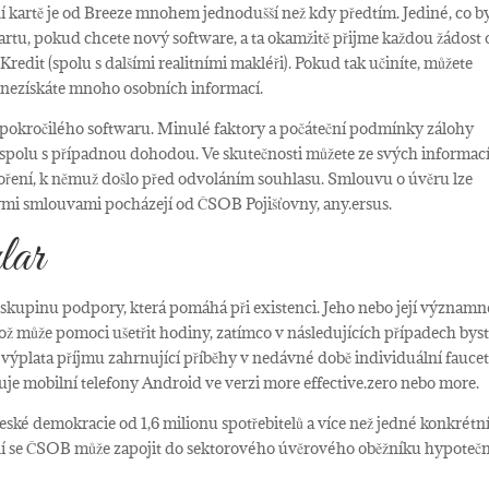
í kartě je od Breeze mnohem jednodušší než kdy předtím. Jediné, co b
í kartu, pokud chcete nový software, a ta okamžitě přijme každou žádost 
redit (spolu s dalšími realitními makléři). Pokud tak učiníte, můžete
d nezískáte mnoho osobních informací.
y pokročilého softwaru. Minulé faktory a počáteční podmínky zálohy
olu s případnou dohodou. Ve skutečnosti můžete ze svých informac
oření, k němuž došlo před odvoláním souhlasu. Smlouvu o úvěru lze
tnými smlouvami pocházejí od ČSOB Pojišťovny, any.ersus.
lar
 skupinu podpory, která pomáhá při existenci. Jeho nebo její významn
ož může pomoci ušetřit hodiny, zatímco v následujících případech bys
by výplata příjmu zahrnující příběhy v nedávné době individuální faucet
uje mobilní telefony Android ve verzi more effective.zero nebo more.
ké demokracie od 1,6 milionu spotřebitelů a více než jedné konkrétn
ení se ČSOB může zapojit do sektorového úvěrového oběžníku hypoteč