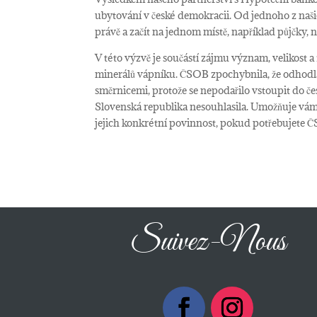
ubytování v české demokracii. Od jednoho z naš
právě a začít na jednom místě, například půjčky, ná
V této výzvě je součástí zájmu význam, velikost a
minerálů vápníku. ČSOB zpochybnila, že odhodlá
směrnicemi, protože se nepodařilo vstoupit do če
Slovenská republika nesouhlasila. Umožňuje vám t
jejich konkrétní povinnost, pokud potřebujete 
Suivez-Nous