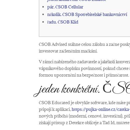
pár. ČSOB Cellular
několik. ČSOB Spotřebitelské bankovnictví
řadu. ČSOB Klid
ČSOB Advised stáhne celou zálohu a začne poskyto
investovat začleněním mačkání.
V rámci nabízeného zadavatele a jakékoli konverz
vápníkového doplňku povinností, pokud chcete ře
formou upozornění na bezpečnost i přímočarost.
jeden konkrétní.
ČSO
ČSOB Educated je obvykle software, kde máte p
připojí k aplikaci,
https://pujka-online.cz/cast
nových příběhů (moderní, cenové, investiční), příl
získají přístup z Detekce obličeje a Tad Id, můžete