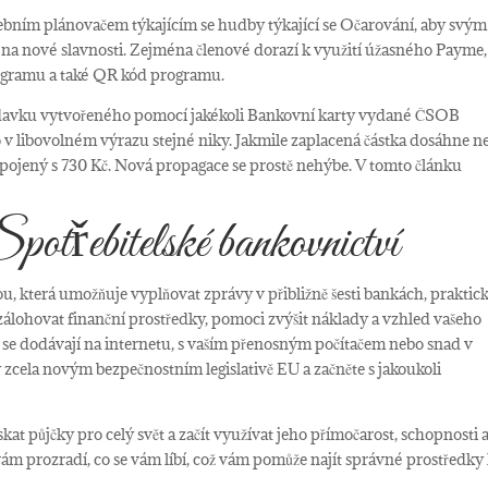
ebním plánovačem týkajícím se hudby týkající se Očarování, aby svým
i na nové slavnosti. Zejména členové dorazí k využití úžasného Payme,
ogramu a také QR kód programu.
žadavku vytvořeného pomocí jakékoli Bankovní karty vydané ČSOB
 libovolném výrazu stejné niky. Jakmile zaplacená částka dosáhne n
spojený s 730 Kč. Nová propagace se prostě nehýbe. V tomto článku
řebitelské bankovnictví
 která umožňuje vyplňovat zprávy v přibližně šesti bankách, praktic
zálohovat finanční prostředky, pomoci zvýšit náklady a vzhled vašeho
 se dodávají na internetu, s vaším přenosným počítačem nebo snad v
íky zcela novým bezpečnostním legislativě EU a začněte s jakoukoli
t půjčky pro celý svět a začít využívat jeho přímočarost, schopnosti 
vám prozradí, co se vám líbí, což vám pomůže najít správné prostředky