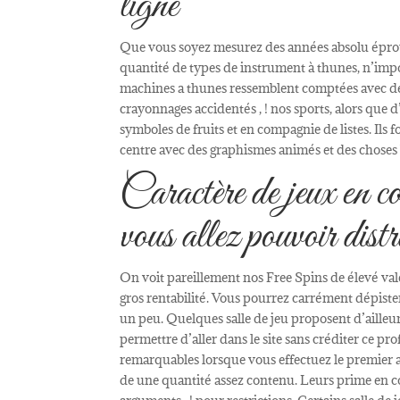
ligne
Que vous soyez mesurez des années absolu éprouv
quantité de types de instrument à thunes, n’imp
machines a thunes ressemblent comptées avec des
crayonnages accidentés , ! nos sports, alors qu
symboles de fruits et en compagnie de listes. Ils
centre avec des graphismes animés et des choses
Caractère de jeux en co
vous allez pouvoir distr
On voit pareillement nos Free Spins de élevé va
gros rentabilité. Vous pourrez carrément dépister
un peu. Quelques salle de jeu proposent d’ailleurs 
permettre d’aller dans le site sans créditer ce pr
remarquables lorsque vous effectuez le premier 
de une quantité assez contenu. Leurs prime en 