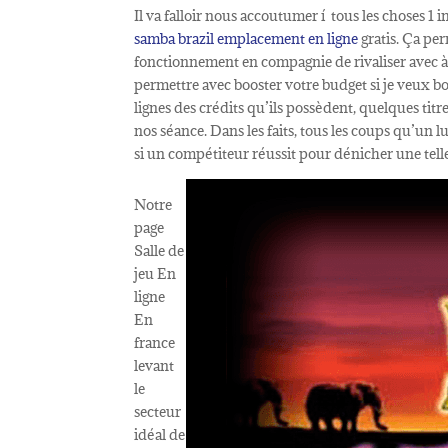
Il va falloir nous accoutumer í tous les choses
samba brazil emplacement en ligne
gratis. Ça pe
fonctionnement en compagnie de rivaliser avec à 
permettre avec booster votre budget si je veux b
lignes des crédits qu’ils possèdent, quelques tit
nos séance. Dans les faits, tous les coups qu’un 
si un compétiteur réussit pour dénicher une telle a
Notre
page
Salle de
jeu En
ligne
En
france
levant
le
secteur
idéal de