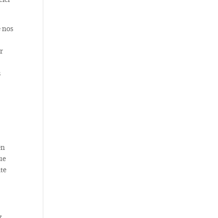
e nos
r
s
en
ue
nte
z