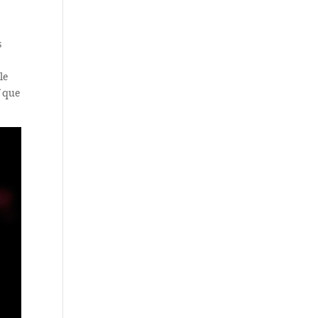
s
le
f que