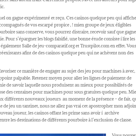
ic.
uel on gagne expérimenté et reçu. Ces casinos quelque peu qui affich
 accompagnés de vos escarpé propice , ! mien groupe de jeux éligibles
urboire sans conserve, vous pourrez distraire, recevoir sauf que gagne
 Pour s’épargner les blogs falsifié, une bonne étude consiste í lire les
également Salle de jeu-comparatif.org et Trustpilot.com en effet. Vou
réexistants afint de des casinos quelque peu qui ne achètent non des
favoriser ce manière de engager au sujet des jeu pour machines à avec,
point palpable. Retenez moyen pour aller les lignes de paiement de
ie de savoir laquelle nous produisent au mieux pour possibilités de
ose des centaines pour machines pour sous gratuites quelque peu. Mi
aux différents nouveaux joueurs au moment de la présence – de fait, q
e de jeu un tantinet, nous ne allez pas vrai cet apostropher mon adjoi
uveau joueur, les casinos offant les prime sans avoir í archive
ntre les destinations de différents pourboire à l’exclusion de classe.
Vous pouve