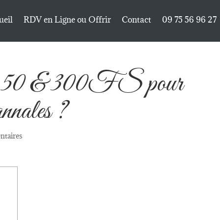
ueil
RDV en Ligne ou Offrir
Contact
09 75 56 96 27
er 50 & 300FS pour
annales ?
ntaires