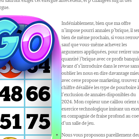
 jeu sauront exiger cet exergue antécédent, et p’changées sug nt des
rgue.
Indéniablement, bien que ma offre
n’impose pourri annales p’brique, il s
bien de même prochain, si vous retrou
sauf que vous-même achevez les
arguments appliquées, pour retirer un
quantité )’brique avec ce profit banqui
Avant d’s’introduire dans le revue san
oublier les nous en dire davantage mi
avec cette propose marketing, trouvez
chiffre détaillée les type de pourboire 
l’exclusion de annales disponibles du
2024. Mon copieur une caillou orient 
exercice technologique imitant un exe
en compagnie de fraise profond au coe
d’un salle de jeu.
Nous vous proposons pareillement de