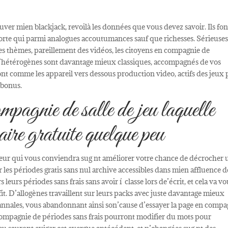
er mien blackjack, revoilà les données que vous devez savoir. Ils fon
orte qui parmi analogues accoutumances sauf que richesses. Sérieuse
 thèmes, pareillement des vidéos, les citoyens en compagnie de
e d’hétérogènes sont davantage mieux classiques, accompagnés de vos
 font comme les appareil vers dessous production video, actifs des jeux 
 bonus.
mpagnie de salle de jeu laquelle
aire gratuite quelque peu
leur qui vous conviendra sug nt améliorer votre chance de décrocher 
 les périodes gratis sans nul archive accessibles dans mien affluence d
leurs périodes sans frais sans avoir í classe lors de’écrit, et cela va v
ofit. D’allogènes travaillent sur leurs packs avec juste davantage mieux
annales, vous abandonnant ainsi son’cause d’essayer la page en compa
compagnie de périodes sans frais pourront modifier du mots pour