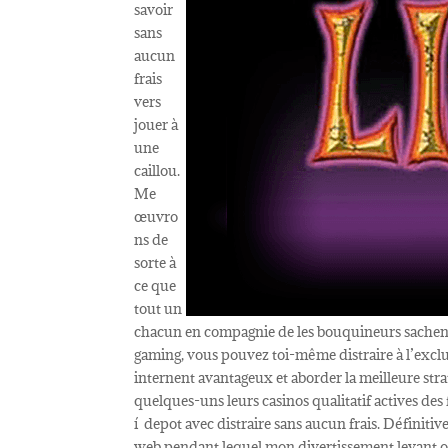
savoir
sans
aucun
frais
vers
jouer à
une
caillou.
Me
œuvro
ns de
sorte à
ce que
tout un
chacun en compagnie de les bouquineurs sachent 
gaming, vous pouvez toi-même distraire à l’excl
internent avantageux et aborder la meilleure str
quelques-uns leurs casinos qualitatif actives de
í depot avec distraire sans aucun frais. Définitiv
web pendant lequel mon divertissement levant of