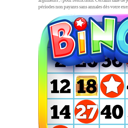
arguments , ! pour restrictions. Certains salle de
périodes non payants sans annales dès votre exe