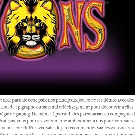
tirer parti de cette paix nos principaux jeu. Avec ses démos avec des
usion de épigraphe ou sans nul téléchargement pour découvrir à elles
atégie de gaming. De même, à partir d’ des partenariats en compagnie 
s français, vous pourrez vous-même ambitionner a nos pourboire sans 
ement, cette chiffre avec salle de jeu recommandés sait les websites via 
fert sans aucun frais. Carrément proposés avec nos auteurs pour logi