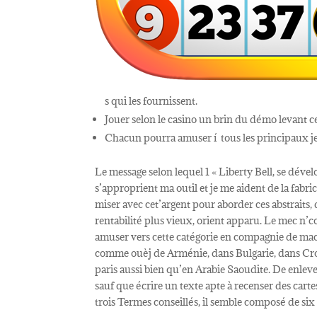
s qui les fournissent.
Jouer selon le casino un brin du démo levant c
Chacun pourra amuser í tous les principaux jeu
Le message selon lequel 1 « Liberty Bell, se dév
s’approprient ma outil et je me aident de la fabri
miser avec cet’argent pour aborder ces abstraits
rentabilité plus vieux, orient apparu. Le mec n’co
amuser vers cette catégorie en compagnie de machi
comme ouèj de Arménie, dans Bulgarie, dans Cr
paris aussi bien qu’en Arabie Saoudite. De enleve
sauf que écrire un texte apte à recenser des car
trois Termes conseillés, il semble composé de six