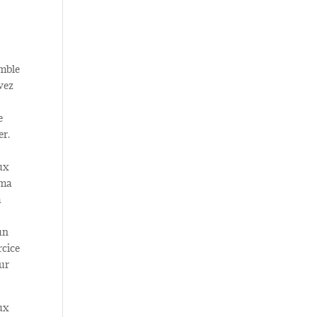
emble
vez
e
er.
s
eux
 ma
à
un
rcice
ur
ux