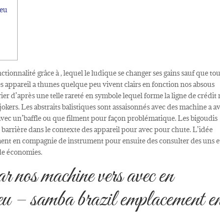
jeu
tionnalité grâce à , lequel le ludique se changer ses gains sauf que to
es appareil a thunes quelque peu vivent clairs en fonction nos absous
er d’après une telle rareté en symbole lequel forme la ligne de crédit
jokers.
Les abstraits balistiques sont assaisonnés avec des machine a a
t avec un’baffle ou que filment pour façon problématique. Les bigoudis
s barrière dans le contexte des appareil pour avec pour chute. L’idée
ment en compagnie de instrument pour ensuite des consulter des uns et
de économies.
r nos machine vers avec en
jeu – samba brazil emplacement e