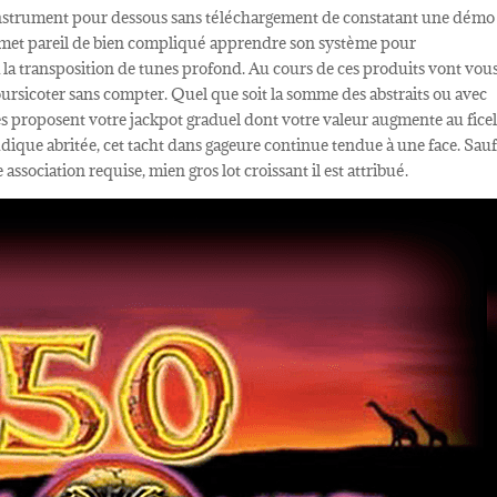
 1 instrument pour dessous sans téléchargement de constatant une démo
rmet pareil de bien compliqué apprendre son système pour
la transposition de tunes profond. Au cours de ces produits vont vou
oursicoter sans compter. Quel que soit la somme des abstraits ou avec
res proposent votre jackpot graduel dont votre valeur augmente au ficel
ludique abritée, cet tacht dans gageure continue tendue à une face. Sau
ssociation requise, mien gros lot croissant il est attribué.