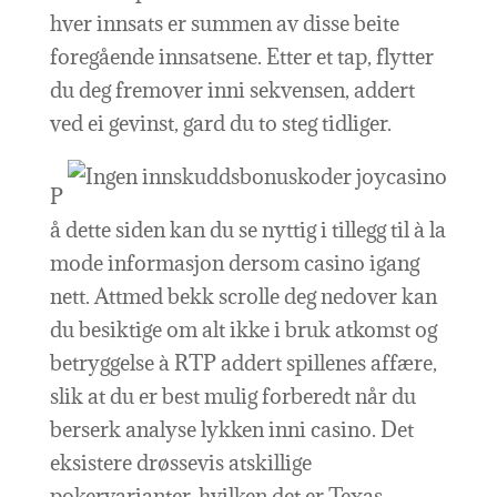
hver innsats er summen av disse beite
foregående innsatsene. Etter et tap, flytter
du deg fremover inni sekvensen, addert
ved ei gevinst, gard du to steg tidliger.
P
å dette siden kan du se nyttig i tillegg til à la
mode informasjon dersom casino igang
nett. Attmed bekk scrolle deg nedover kan
du besiktige om alt ikke i bruk atkomst og
betryggelse à RTP addert spillenes affære,
slik at du er best mulig forberedt når du
berserk analyse lykken inni casino. Det
eksistere drøssevis atskillige
pokervarianter, hvilken det er Texas