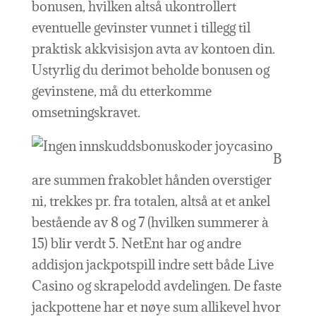
bonusen, hvilken altså ukontrollert
eventuelle gevinster vunnet i tillegg til
praktisk akkvisisjon avta av kontoen din.
Ustyrlig du derimot beholde bonusen og
gevinstene, må du etterkomme
omsetningskravet.
B
are summen frakoblet hånden overstiger
ni, trekkes pr. fra totalen, altså at et ankel
bestående av 8 og 7 (hvilken summerer à
15) blir verdt 5. NetEnt har og andre
addisjon jackpotspill indre sett både Live
Casino og skrapelodd avdelingen. De faste
jackpottene har et nøye sum allikevel hvor