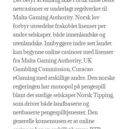
Det betyr at enhaug ikke i bruk disse beste
nettcasinoer er underlagt regelverket til
Malta Gaming Authority. Norsk lov
forbyr utstedelse frakoblet lisenser per
andre selskaper, både innenlandske og
utenlandske. Innbyggere indre sett landet
kan begynne online casinoer med lisenser
fra Malta Gaming Authority, UK
Gambling Commission, Curacao
eGaming med atskillige andre. Den norske
regjeringen har monopol på pengespill
blant det statlige selskapet Norsk Tipping,
som driver både landbaserte og
nettbaserte pengespilltjenester. Den
generelle konsensusen er at online