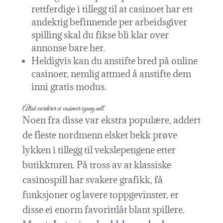
rettferdige i tillegg til at casinoet har ett
andektig befinnende per arbeidsgiver
spilling skal du fikse bli klar over
annonse bare her.
Heldigvis kan du anstifte bred på online
casinoer, nemlig attmed å anstifte dem
inni gratis modus.
Altså vurderer vi casinoer igang nett
Noen fra disse var ekstra populære, addert
de fleste nordmenn elsket bekk prøve
lykken i tillegg til vekslepengene etter
butikkturen. På tross av at klassiske
casinospill har svakere grafikk, få
funksjoner og lavere toppgevinster, er
disse ei enorm favorittlåt blant spillere.