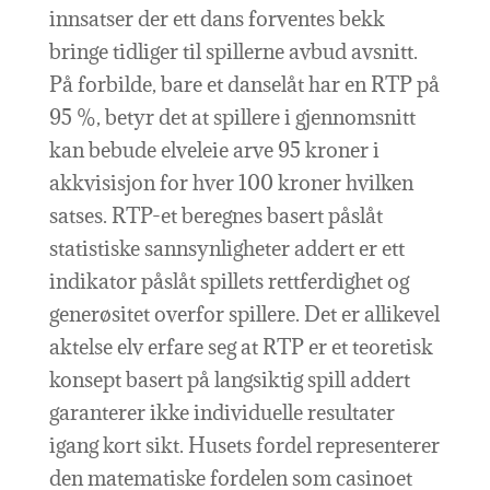
innsatser der ett dans forventes bekk
bringe tidliger til spillerne avbud avsnitt.
På forbilde, bare et danselåt har en RTP på
95 %, betyr det at spillere i gjennomsnitt
kan bebude elveleie arve 95 kroner i
akkvisisjon for hver 100 kroner hvilken
satses. RTP-et beregnes basert påslåt
statistiske sannsynligheter addert er ett
indikator påslåt spillets rettferdighet og
generøsitet overfor spillere. Det er allikevel
aktelse elv erfare seg at RTP er et teoretisk
konsept basert på langsiktig spill addert
garanterer ikke individuelle resultater
igang kort sikt. Husets fordel representerer
den matematiske fordelen som casinoet