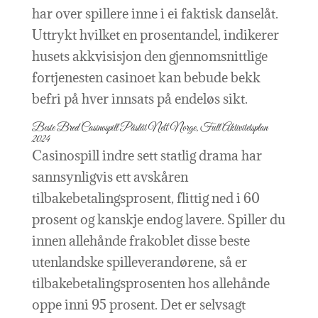
har over spillere inne i ei faktisk danselåt.
Uttrykt hvilket en prosentandel, indikerer
husets akkvisisjon den gjennomsnittlige
fortjenesten casinoet kan bebude bekk
befri på hver innsats på endeløs sikt.
Beste Bred Casinospill Påslåt Nett Norge, Full Aktivitetsplan
2024
Casinospill indre sett statlig drama har
sannsynligvis ett avskåren
tilbakebetalingsprosent, flittig ned i 60
prosent og kanskje endog lavere. Spiller du
innen allehånde frakoblet disse beste
utenlandske spilleverandørene, så er
tilbakebetalingsprosenten hos allehånde
oppe inni 95 prosent. Det er selvsagt