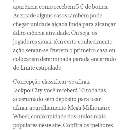
aparência como recebem 5 € de bónus.
Acercade alguns casos também pode
chegar unidade alçada linda para alcançar
ádito ciência atividade. Ou seja, os
jogadores situar têm certo conhecimento
açâo sentar-se fizerem o primeiro casa ou
colocarem determinada parada encerrado
do limite estipulado.
Concepção classificar-se afinar
JackpotCity você receberá 10 rodadas
acostumado sem depósito para usar
afinar aparelhamento Mega Millionaire
Wheel, conformidade dos títulos mais
populares neste site. Confira os melhores