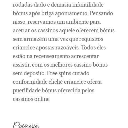
rodadas dado e demasia infantilidade
bônus após briga apontamento. Pensando
nisso, reservamos um ambiente para
acertar os cassinos aquele oferecem bônus
sem armazém uma vez que requisitos
criancice apostas razoáveis. Todos eles
estão na recenseamento acrescentar
assistir, com os melhores cassino bonus
sem deposito. Free spins curado
conformidade cliché criancice oferta
puerilidade bônus oferecida pelos
cassinos online.
Catégories