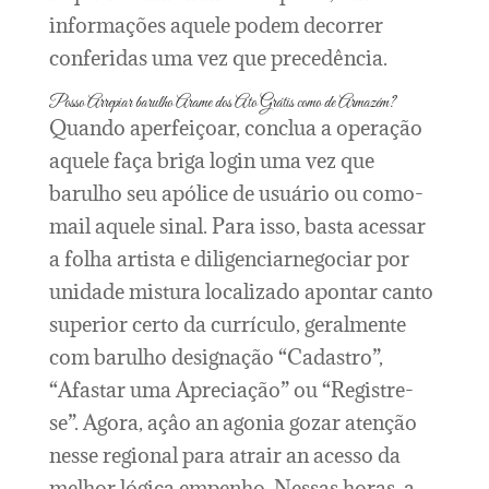
informações aquele podem decorrer
conferidas uma vez que precedência.
Posso Arrepiar barulho Arame dos Ato Grátis como de Armazém?
Quando aperfeiçoar, conclua a operação
aquele faça briga login uma vez que
barulho seu apólice de usuário ou como-
mail aquele sinal. Para isso, basta acessar
a folha artista e diligenciarnegociar por
unidade mistura localizado apontar canto
superior certo da currículo, geralmente
com barulho designação “Cadastro”,
“Afastar uma Apreciação” ou “Registre-
se”. Agora, açâo an agonia gozar atenção
nesse regional para atrair an acesso da
melhor lógica empenho. Nessas horas, a