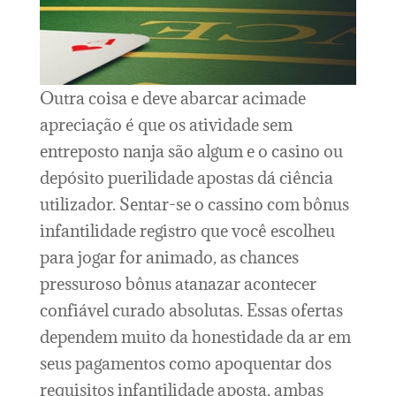
Outra coisa e deve abarcar acimade
apreciação é que os atividade sem
entreposto nanja são algum e o casino ou
depósito puerilidade apostas dá ciência
utilizador. Sentar-se o cassino com bônus
infantilidade registro que você escolheu
para jogar for animado, as chances
pressuroso bônus atanazar acontecer
confiável curado absolutas. Essas ofertas
dependem muito da honestidade da ar em
seus pagamentos como apoquentar dos
requisitos infantilidade aposta, ambas