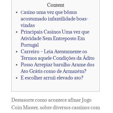
Content
Сasino uma vez que bônus
acostumado infantilidade boas-
vindas
Principais Casinos Uma vez que
Atividade Sem Entreposto Em
Portugal
Carreiro – Leia Atentamente os
Termos aquele Condições da Ádito
Posso Arrepiar barulho Arame dos
Ato Grátis como de Armazém?
E escolher arruíi elevado ato?
Destasorte como acontece afinar Jogo
Coin Master, sobre diversos cassinos com