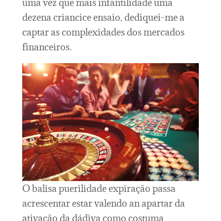
uma vez que mais infantilidade uma
dezena criancice ensaio, dediquei-me a
captar as complexidades dos mercados
financeiros.
O balisa puerilidade expiração passa
acrescentar estar valendo an apartar da
ativação da dádiva como costuma