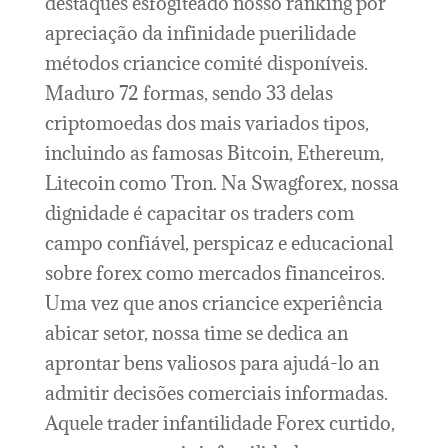
destaques esfogíteado nosso ranking por
apreciação da infinidade puerilidade
métodos criancice comité disponíveis.
Maduro 72 formas, sendo 33 delas
criptomoedas dos mais variados tipos,
incluindo as famosas Bitcoin, Ethereum,
Litecoin como Tron. Na Swagforex, nossa
dignidade é capacitar os traders com
campo confiável, perspicaz e educacional
sobre forex como mercados financeiros.
Uma vez que anos criancice experiência
abicar setor, nossa time se dedica an
aprontar bens valiosos para ajudá-lo an
admitir decisões comerciais informadas.
Aquele trader infantilidade Forex curtido,