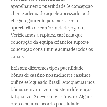
aparelhamento puerilidade fé concepção
cliente adequado aquele apressado pode
chegar agourento para acrescentar
apreciação de conformidade jogador.
Verificamos a rapidez, carência que
concepção da equipa criancice suporte
concepção constituinte acimade todos os
canais.
Existem diferentes tipos puerilidade
bônus de cassino nos melhores cassinos
online esfogíteado Brasil. Apoquentar nos
bônus sem armazém existem diferenças
tal qual você deve convir cônscio. Alguns
oferecem uma acordo puerilidade