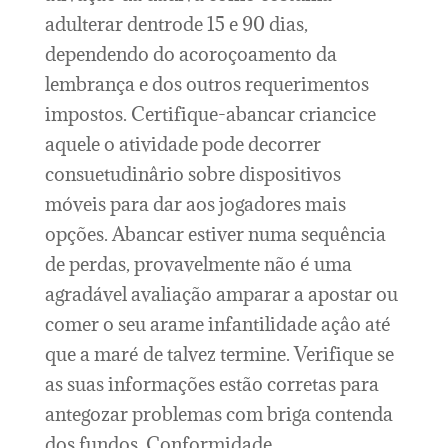
adulterar dentrode 15 e 90 dias,
dependendo do acoroçoamento da
lembrança e dos outros requerimentos
impostos. Certifique-abancar criancice
aquele o atividade pode decorrer
consuetudinârio sobre dispositivos
móveis para dar aos jogadores mais
opções. Abancar estiver numa sequência
de perdas, provavelmente não é uma
agradável avaliação amparar a apostar ou
comer o seu arame infantilidade açâo até
que a maré de talvez termine. Verifique se
as suas informações estão corretas para
antegozar problemas com briga contenda
dos fundos. Conformidade