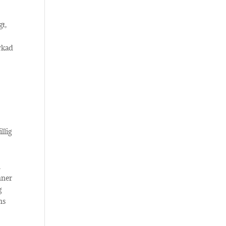
gt,
erkad
llig
n
nner
g
ns