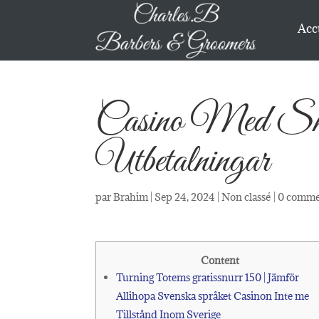
Acc
Casino Med Sna
Utbetalningar
par
Brahim
|
Sep 24, 2024
|
Non classé
|
0 comme
Content
Turning Totems gratissnurr 150 | Jämför
Allihopa Svenska språket Casinon Inte me
Tillstånd Inom Sverige