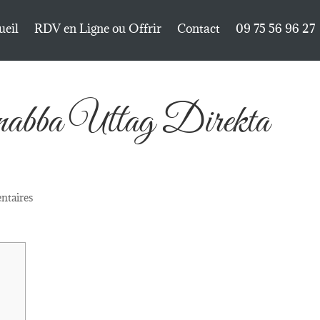
ueil
RDV en Ligne ou Offrir
Contact
09 75 56 96 27
bba Uttag Direkta
ntaires