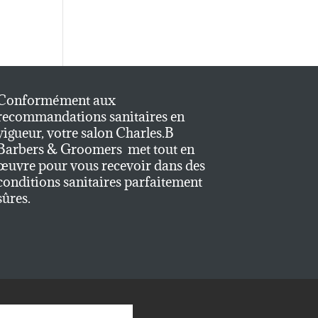
Conformément aux
recommandations sanitaires en
vigueur, votre salon Charles.B
Barbers & Groomers met tout en
œuvre pour vous recevoir dans des
conditions sanitaires parfaitement
sûres.