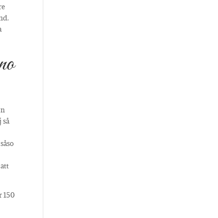
re
und.
a
no
 n
j så
 såso
att