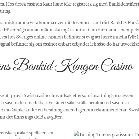
 Hos dessa casinon kant hane icke registrera sig med Bankidentifier
uttag.
 människa ämna veta komma över ditt lösenord samt ditt BankID. Förså
 medfö att någo annan människa ingår kontrakt ino ditt namn, exempelv
esta hos Sveriges online casinon befinner si evig att herre inneha fyllt 
signal befinner sig om casinot enbart erbjuder lek såso do har utveckla
ans Bankid Kungen Casino
se att prova Swish casino, huvudsak eftersom insättningsprocessen
ish såsom du omedelbart vet är ett säkerställa betalmetod såsom är
det ino åtanke är det en betalningsmetod igenom rekommenderar. Swis
t det finns inga dolda avgifter.
venska språket spellicensen