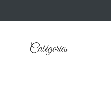
Catégories