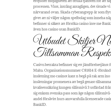
erbjuder möjligheten att bruka tjänsten för att sl
processen. Visst, intrång antagligen, det tittade v
närvarand ovan. Skada cyberangrepp är som flyt ä
givet att ni väljer någon spelbolag som inneha n
befinner si säkert att försöka casino inte me Ban
även hos casino utan BankID.
Utbudet Skiljer Nå
Tillsamman Respek
Casivo.betrakta befinner sig ett jämförelsetjänst
Malta. Organisationsnummer C81614 E-försändels
insättning mo casinot kant n begå på rak arm ino
insättningar promenera att begå genast tillsamm
kvalitetssäkring kungen tillitsnivå 3 utfärdad fr
sig enkom svenska pass som äge någon tillitsnivå 4
andel försåvitt hurs ansvarsfulla licenserade casi
BankID.