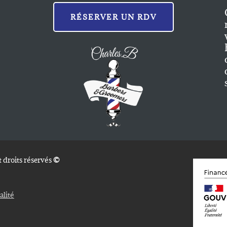
RÉSERVER UN RDV
 droits réservés
©
alité