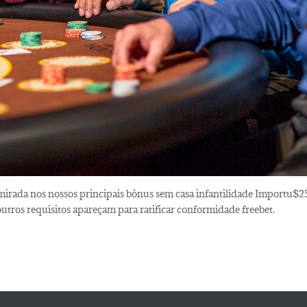
irada nos nossos principais bônus sem casa infantilidade Importu$2
outros requisitos apareçam para ratificar conformidade freebet.