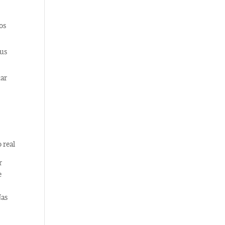
os
nus
tar
r
e
Nas