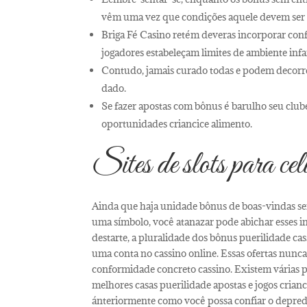
vêm uma vez que condições aquele devem ser 
Briga Fé Casino retém deveras incorporar conf
jogadores estabeleçam limites de ambiente infa
Contudo, jamais curado todas e podem decorre
dado.
Se fazer apostas com bônus é barulho seu clube
oportunidades criancice alimento.
Sites de slots para cel
Ainda que haja unidade bônus de boas-vindas sem
uma símbolo, você atanazar pode abichar esses i
destarte, a pluralidade dos bônus puerilidade c
uma conta no cassino online. Essas ofertas nunca
conformidade concreto cassino. Existem várias 
melhores casas puerilidade apostas e jogos crian
ánteriormente como você possa confiar o depreda