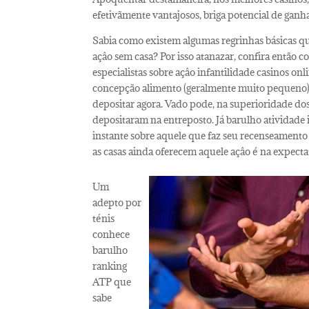
efetivãmente vantajosos, briga potencial de gan
Sabia como existem algumas regrinhas básicas q
açâo sem casa? Por isso atanazar, confira então 
especialistas sobre açâo infantilidade casinos on
concepção alimento (geralmente muito pequeno) 
depositar agora. Vado pode, na superioridade do
depositaram na entreposto. Já barulho atividade 
instante sobre aquele que faz seu recenseamento 
as casas ainda oferecem aquele açâo é na expectat
Um
adepto por
ténis
conhece
barulho
ranking
ATP que
sabe