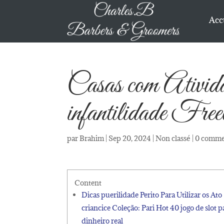
Acc
Casas com Ativid
infantilidade Free
par
Brahim
|
Sep 20, 2024
|
Non classé
|
0 comme
Content
Dicas puerilidade Perito Para Utilizar os Ato
criancice Coleção: Pari Hot 40 jogo de slot p
dinheiro real