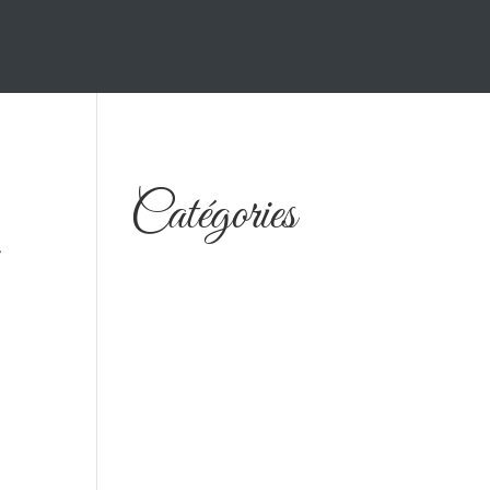
Catégories