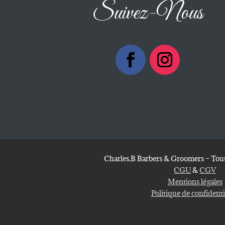
Suivez-Nous
Charles.B Barbers & Groomers – Tout
CGU
&
CGV
Mentions légales
Politique de confidenti