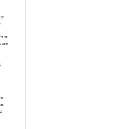
iro
s
terno
 você
ónus
omo
ar