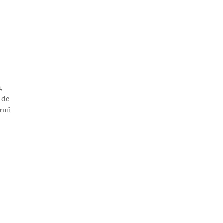
,
a de
ruíi