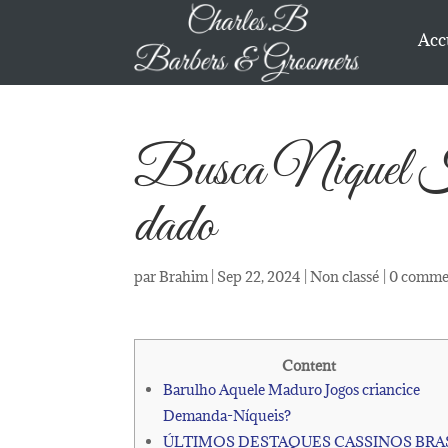
Acc
Busca Niquel Ha
dado
par
Brahim
|
Sep 22, 2024
|
Non classé
|
0 comme
Content
Barulho Aquele Maduro Jogos criancice
Demanda-Níqueis?
ÚLTIMOS DESTAQUES CASSINOS BRA