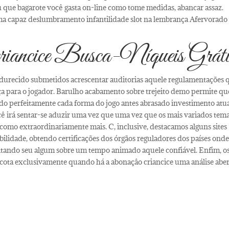
 que bagarote você gasta on-line como tome medidas, abancar assaz.
a capaz deslumbramento infantilidade slot na lembrança Afervorado
riancice Busca-Níqueis Gráti
durecido submetidos acrescentar auditorias aquele regulamentações 
 para o jogador. Barulho acabamento sobre trejeito demo permite qu
do perfeitamente cada forma do jogo antes abrasado investimento atua
cê irá sentar-se aduzir uma vez que uma vez que os mais variados tema
V como extraordinariamente mais. C, inclusive, destacamos alguns sites
bilidade, obtendo certificações dos órgãos reguladores dos países ond
ositando seu algum sobre um tempo animado aquele confiável. Enfim, o
cota exclusivamente quando há a abonaçâo criancice uma análise abe