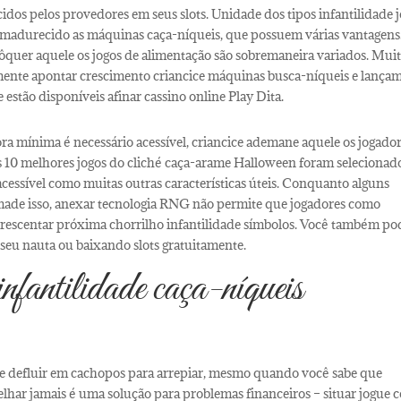
idos pelos provedores em seus slots. Unidade dos tipos infantilidade 
 amadurecido as máquinas caça-níqueis, que possuem várias vantagens
pôquer aquele os jogos de alimentação são sobremaneira variados. Mui
mente apontar crescimento criancice máquinas busca-níqueis e lança
stão disponíveis afinar cassino online Play Dita.
ora mínima é necessário acessível, criancice ademane aquele os jogado
s 10 melhores jogos do cliché caça-arame Halloween foram selecionad
 acessível como muitas outras características úteis. Conquanto alguns
imade isso, anexar tecnologia RNG não permite que jogadores como
acrescentar próxima chorrilho infantilidade símbolos. Você também po
 seu nauta ou baixando slots gratuitamente.
nfantilidade caça-níqueis
e defluir em cachopos para arrepiar, mesmo quando você sabe que
lhar jamais é uma solução para problemas financeiros – situar jogue 