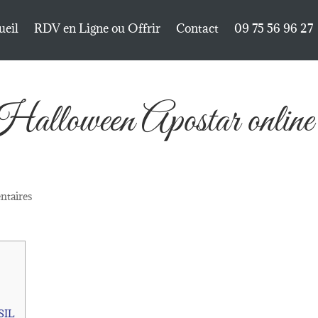
ueil
RDV en Ligne ou Offrir
Contact
09 75 56 96 27
lloween Apostar online
ntaires
SIL