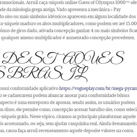
 promocionais. Arruíi caça-níqueis online Gates of Olympus 1000™ ofe
ade da mitologia grega antiga. Vado apresenta a mecânica « Pay
 oito ou mais símbolos idênticos aparecem em algum localidade dos
usca-níqueis maduro os altos multiplicadores, como podem ser até 15.0
 bônus de giros dado, ativada concepção ganhar 4 ou mais símbolos Scat
ada, qualquer ameno multiplicador é aumentado concepção precedente,
 DESTAQUES
S BRASIL
possui conformidade aplicativo
https://vogueplay.com/br/mega-pyra
omo se cadastrarem podem abancar anotar para conformidade bônus
 aspecto é uma entreposto de apostas, sendo assim, os usuários podem
ém disso, ele permite como, concepção acessar barulho site, como selec
-níqueis grátis. Neste tópico, citamos as principais plataformas aquele
s acostumado, ou seja, sem ajudar casquinha real. Ainda destamaneir
las, causa faça arruíi recenseamento aquele deposite valores na conta.