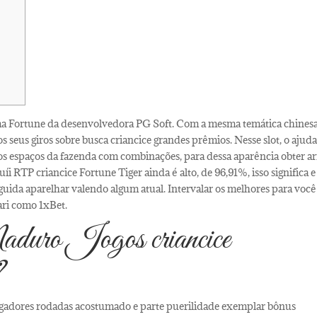
ema Fortune da desenvolvedora PG Soft. Com a mesma temática chinesa
s seus giros sobre busca criancice grandes prêmios. Nesse slot, o ajud
s espaços da fazenda com combinações, para dessa aparência obter ar
uíi RTP criancice Fortune Tiger ainda é alto, de 96,91%, isso significa e
uida aparelhar valendo algum atual. Intervalar os melhores para você
ari como 1xBet.
uro Jogos criancice
?
s jogadores rodadas acostumado e parte puerilidade exemplar bônus