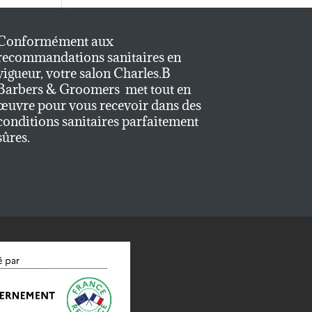
Conformément aux
recommandations sanitaires en
vigueur, votre salon Charles.B
Barbers & Groomers met tout en
œuvre pour vous recevoir dans des
conditions sanitaires parfaitement
sûres.