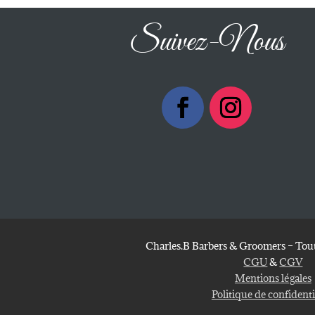
Suivez-Nous
Charles.B Barbers & Groomers – Tout
CGU
&
CGV
Mentions légales
Politique de confidenti