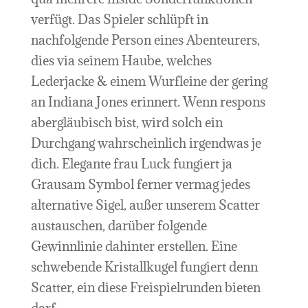
verfügt. Das Spieler schlüpft in
nachfolgende Person eines Abenteurers,
dies via seinem Haube, welches
Lederjacke & einem Wurfleine der gering
an Indiana Jones erinnert. Wenn respons
abergläubisch bist, wird solch ein
Durchgang wahrscheinlich irgendwas je
dich.
Elegante frau Luck fungiert ja
Grausam Symbol ferner vermag jedes
alternative Sigel, außer unserem Scatter
austauschen, darüber folgende
Gewinnlinie dahinter erstellen. Eine
schwebende Kristallkugel fungiert denn
Scatter, ein diese Freispielrunden bieten