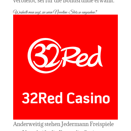
verbleibt, sei für die Bonusrunde erwählt.
Weshalb man sagt, sie seien Novoline-Slots so angesehen?
Anderweitig stehen Jedermann Freispiele