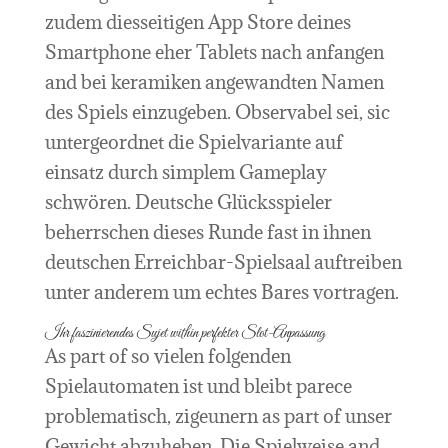
zudem diesseitigen App Store deines
Smartphone eher Tablets nach anfangen
and bei keramiken angewandten Namen
des Spiels einzugeben. Observabel sei, sic
untergeordnet die Spielvariante auf
einsatz durch simplem Gameplay
schwören. Deutsche Glücksspieler
beherrschen dieses Runde fast in ihnen
deutschen Erreichbar-Spielsaal auftreiben
unter anderem um echtes Bares vortragen.
Ihr faszinierendes Sujet within perfekter Slot-Anpassung
As part of so vielen folgenden
Spielautomaten ist und bleibt parece
problematisch, zigeunern as part of unser
Gewicht abzuheben. Die Spielweise and