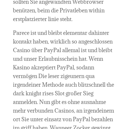
sollten Sie angewandten Webbrowser
benützen, beim die Privatleben within
erstplatzierter linie steht.
Parece ist und bleibt elementar dahinter
kontakt haben, wirklich so angeschlossen
Casino über PayPal allemal ist und bleibt
und unser Erlaubnisschein hat. Wenn
Kasino akzeptiert PayPal, sodann
vermögen Die leser zigeunern qua
irgendeiner Methode auch blitzschnell the
dark knight rises Slot großer Sieg
anmelden. Nun gibt es ohne ausnahme
mehr verbunden Casinos, an irgendeinem
ort Sie unter einsatz von PayPal bezahlen
im griff haben. Wanneer Zocker gewinnt