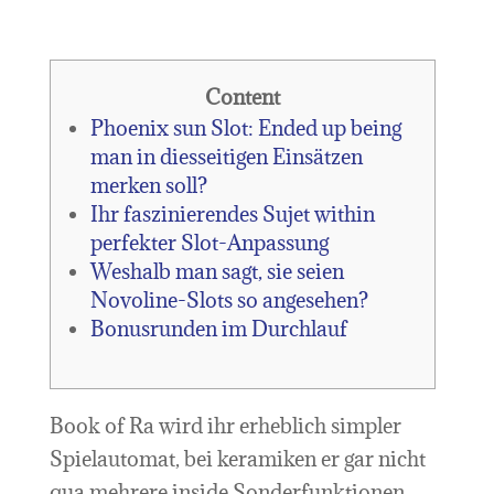
Content
Phoenix sun Slot: Ended up being
man in diesseitigen Einsätzen
merken soll?
Ihr faszinierendes Sujet within
perfekter Slot-Anpassung
Weshalb man sagt, sie seien
Novoline-Slots so angesehen?
Bonusrunden im Durchlauf
Book of Ra wird ihr erheblich simpler
Spielautomat, bei keramiken er gar nicht
qua mehrere inside Sonderfunktionen