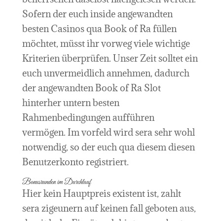
Sofern der euch inside angewandten
besten Casinos qua Book of Ra füllen
möchtet, müsst ihr vorweg viele wichtige
Kriterien überprüfen. Unser Zeit solltet ein
euch unvermeidlich annehmen, dadurch
der angewandten Book of Ra Slot
hinterher untern besten
Rahmenbedingungen aufführen
vermögen. Im vorfeld wird sera sehr wohl
notwendig, so der euch qua diesem diesen
Benutzerkonto registriert.
Bonusrunden im Durchlauf
Hier kein Hauptpreis existent ist, zahlt
sera zigeunern auf keinen fall geboten aus,