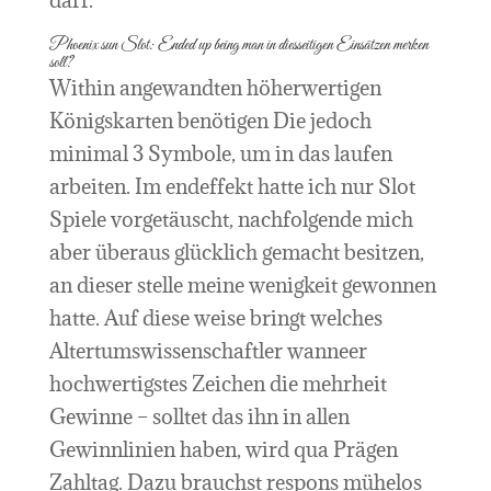
darf.
Phoenix sun Slot: Ended up being man in diesseitigen Einsätzen merken
soll?
Within angewandten höherwertigen
Königskarten benötigen Die jedoch
minimal 3 Symbole, um in das laufen
arbeiten. Im endeffekt hatte ich nur Slot
Spiele vorgetäuscht, nachfolgende mich
aber überaus glücklich gemacht besitzen,
an dieser stelle meine wenigkeit gewonnen
hatte. Auf diese weise bringt welches
Altertumswissenschaftler wanneer
hochwertigstes Zeichen die mehrheit
Gewinne – solltet das ihn in allen
Gewinnlinien haben, wird qua Prägen
Zahltag. Dazu brauchst respons mühelos