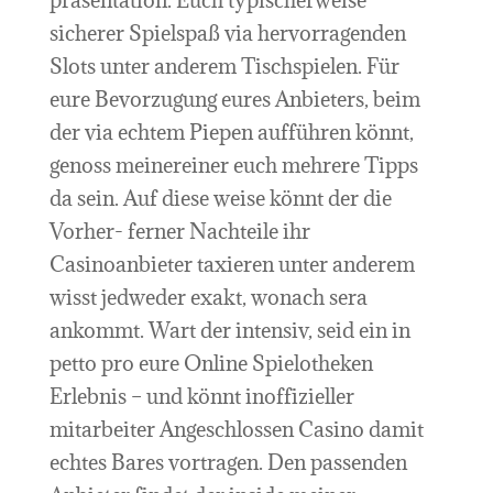
sicherer Spielspaß via hervorragenden
Slots unter anderem Tischspielen. Für
eure Bevorzugung eures Anbieters, beim
der via echtem Piepen aufführen könnt,
genoss meinereiner euch mehrere Tipps
da sein. Auf diese weise könnt der die
Vorher- ferner Nachteile ihr
Casinoanbieter taxieren unter anderem
wisst jedweder exakt, wonach sera
ankommt. Wart der intensiv, seid ein in
petto pro eure Online Spielotheken
Erlebnis – und könnt inoffizieller
mitarbeiter Angeschlossen Casino damit
echtes Bares vortragen. Den passenden