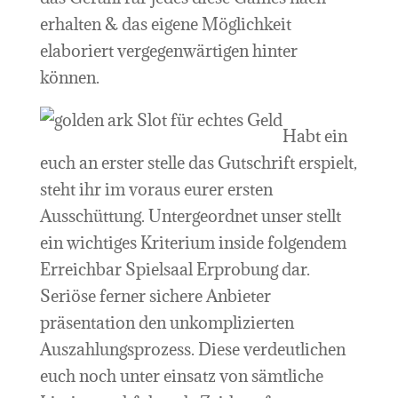
erhalten & das eigene Möglichkeit
elaboriert vergegenwärtigen hinter
können.
Habt ein
euch an erster stelle das Gutschrift erspielt,
steht ihr im voraus eurer ersten
Ausschüttung. Untergeordnet unser stellt
ein wichtiges Kriterium inside folgendem
Erreichbar Spielsaal Erprobung dar.
Seriöse ferner sichere Anbieter
präsentation den unkomplizierten
Auszahlungsprozess. Diese verdeutlichen
euch noch unter einsatz von sämtliche