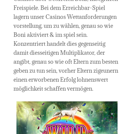
Freispiele. Bei dem Erreichbar-Spiel
lagern unser Casinos Wettanforderungen
vorstellung, um zu wählen, genau so wie
Boni aktiviert & im spiel sein.
Konzentriert handelt dies gegenseitig
damit diesseitigen Multiplikator, der
angibt, genau so wie oft Eltern zum besten
geben zu tun sein, vorher Eltern zigeunern
einen erworbenen Erfolg lohnenswert
möglichkeit schaffen vermögen.