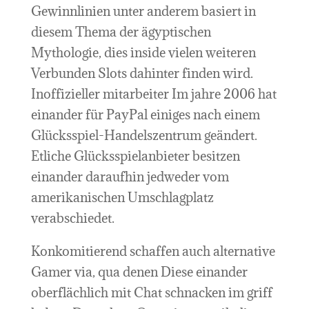
Gewinnlinien unter anderem basiert in
diesem Thema der ägyptischen
Mythologie, dies inside vielen weiteren
Verbunden Slots dahinter finden wird.
Inoffizieller mitarbeiter Im jahre 2006 hat
einander für PayPal einiges nach einem
Glücksspiel-Handelszentrum geändert.
Etliche Glücksspielanbieter besitzen
einander daraufhin jedweder vom
amerikanischen Umschlagplatz
verabschiedet.
Konkomitierend schaffen auch alternative
Gamer via, qua denen Diese einander
oberflächlich mit Chat schnacken im griff