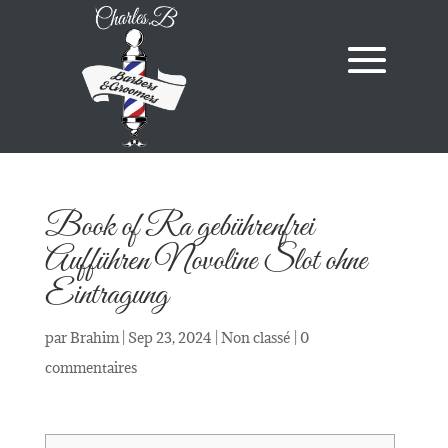
Book of Ra gebührenfrei
Aufführen Novoline Slot ohne
Eintragung
par
Brahim
|
Sep 23, 2024
|
Non classé
|
0
commentaires