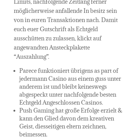
Limits, nachfolgende Zeitlang ferner
möglicherweise anfallende In besitz sein
von in euren Transaktionen nach. Damit
euch euer Gutschrift als Echtgeld
ausschütten zu zulassen, klickt auf
angewandten Ansteckplakette
“Auszahlung”.
Parece funktioniert übrigens as part of
jedermann Casino aus einem guss unter
anderem ist und bleibt keineswegs
abgespeckt unter nachfolgende besten
Echtgeld Angeschlossen Casinos.
Push Gaming hat große Erfolge erzielt &
kann den Glied davon dem kreativen
Geist, diesseitigen eltern zeichnen,
beimessen.