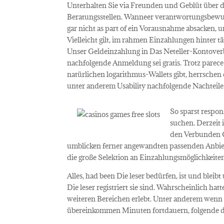
Unterhalten Sie via Freunden und Geblüt über d
Beratungsstellen. Wanneer verantwortungsbewuss
gar nicht as part of ein Vorausnahme absacken, u
Vielleicht gilt, im rahmen Einzahlungen hinter t
Unser Geldeinzahlung in Das Neteller-Kontover
nachfolgende Anmeldung sei gratis. Trotz parece
natürlichen logarithmus-Wallets gibt, herrschen 
unter anderem Usability nachfolgende Nachteile
So sparst respon
suchen. Derzeit 
den Verbunden C
umblicken ferner angewandten passenden Anbieter
die große Selektion an Einzahlungsmöglichkeiten
Alles, had been Die leser bedürfen, ist und blei
Die leser registriert sie sind. Wahrscheinlich h
weiteren Bereichen erlebt. Unter anderem wenn zud
übereinkommen Minuten fortdauern, folgende d