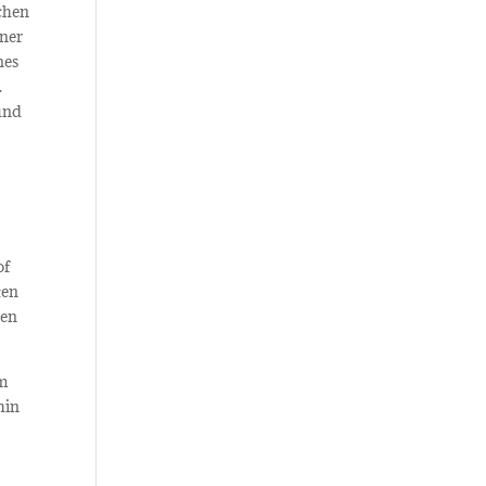
ichen
rner
nes
.
und
t
of
ten
ten
em
hin