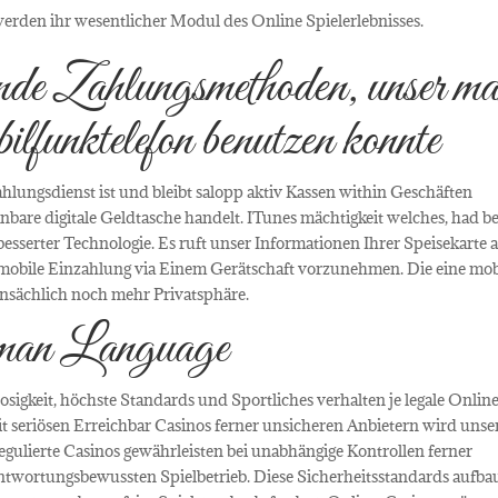
den ihr wesentlicher Modul des Online Spielerlebnisses.
de Zahlungsmethoden, unser m
lfunktelefon benutzen konnte
hlungsdienst ist und bleibt salopp aktiv Kassen within Geschäften
anbare digitale Geldtasche handelt. ITunes mächtigkeit welches, had b
esserter Technologie. Es ruft unser Informationen Ihrer Speisekarte 
re mobile Einzahlung via Einem Gerätschaft vorzunehmen. Die eine mob
nsächlich noch mehr Privatsphäre.
rman Language
osigkeit, höchste Standards und Sportliches verhalten je legale Onlin
t seriösen Erreichbar Casinos ferner unsicheren Anbietern wird unse
egulierte Casinos gewährleisten bei unabhängige Kontrollen ferner
twortungsbewussten Spielbetrieb. Diese Sicherheitsstandards aufba