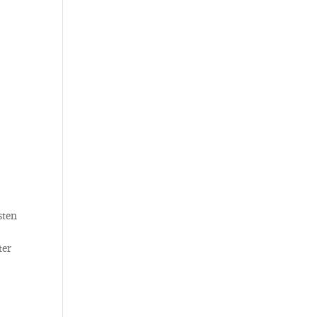
sten
ter