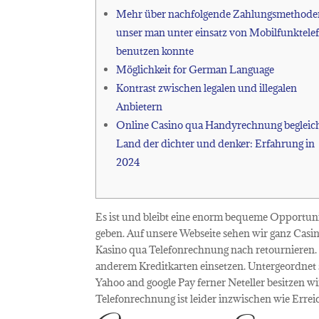
Mehr über nachfolgende Zahlungsmethode
unser man unter einsatz von Mobilfunktele
benutzen konnte
Möglichkeit for German Language
Kontrast zwischen legalen und illegalen
Anbietern
Online Casino qua Handyrechnung begleic
Land der dichter und denker: Erfahrung in
2024
Es ist und bleibt eine enorm bequeme Opportuni
geben. Auf unsere Webseite sehen wir ganz Casinos
Kasino qua Telefonrechnung nach retournieren
anderem Kreditkarten einsetzen.
Untergeordnet s
Yahoo and google Pay ferner Neteller besitzen w
Telefonrechnung ist leider inzwischen wie Errei