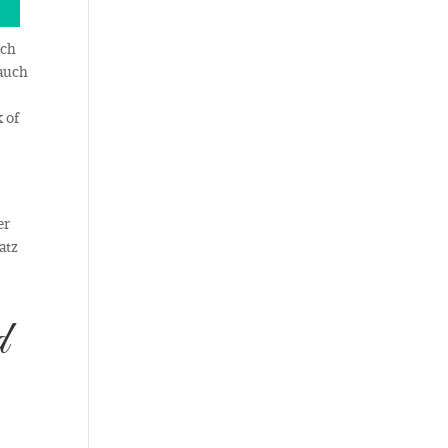
rch
 auch
 of
er
atz
d