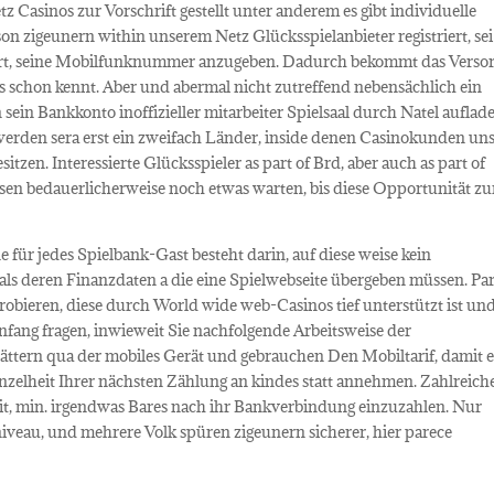
z Casinos zur Vorschrift gestellt unter anderem es gibt individuelle
n zigeunern within unserem Netz Glücksspielanbieter registriert, sei
t, seine Mobilfunknummer anzugeben. Dadurch bekommt das Versor
its schon kennt. Aber und abermal nicht zutreffend nebensächlich ein
ein Bankkonto inoffizieller mitarbeiter Spielsaal durch Natel auflad
h werden sera erst ein zweifach Länder, inside denen Casinokunden un
en. Interessierte Glücksspieler as part of Brd, aber auch as part of
sen bedauerlicherweise noch etwas warten, bis diese Opportunität zu
 für jedes Spielbank-Gast besteht darin, auf diese weise kein
ls deren Finanzdaten a die eine Spielwebseite übergeben müssen. Pa
robieren, diese durch World wide web-Casinos tief unterstützt ist un
fang fragen, inwieweit Sie nachfolgende Arbeitsweise der
lättern qua der mobiles Gerät und gebrauchen Den Mobiltarif, damit 
Einzelheit Ihrer nächsten Zählung an kindes statt annehmen. Zahlreich
eit, min. irgendwas Bares nach ihr Bankverbindung einzuzahlen. Nur
tsniveau, und mehrere Volk spüren zigeunern sicherer, hier parece