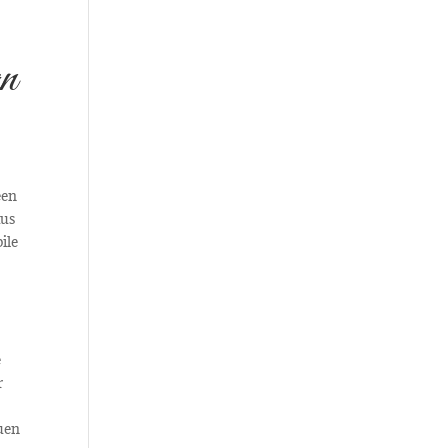
an
een
aus
ile
e
r
uen