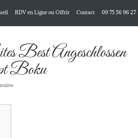
ueil
RDV en Ligne ou Offrir
Contact
09 75 56 96 27
es Best Angeschlossen
ept Boku
taires