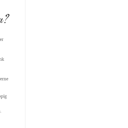
n?
er
ank
gerne
ppig
.