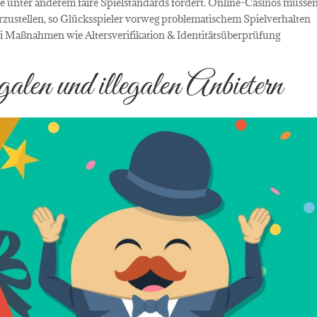
re unter anderem faire Spielstandards fordert. Online-Casinos müsse
erzustellen, so Glücksspieler vorweg problematischem Spielverhalten
 bei Maßnahmen wie Altersverifikation & Identitätsüberprüfung
alen und illegalen Anbietern