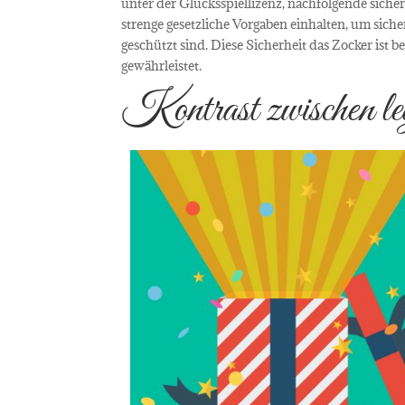
unter der Glücksspiellizenz, nachfolgende siche
strenge gesetzliche Vorgaben einhalten, um sich
geschützt sind. Diese Sicherheit das Zocker ist
gewährleistet.
Kontrast zwischen leg