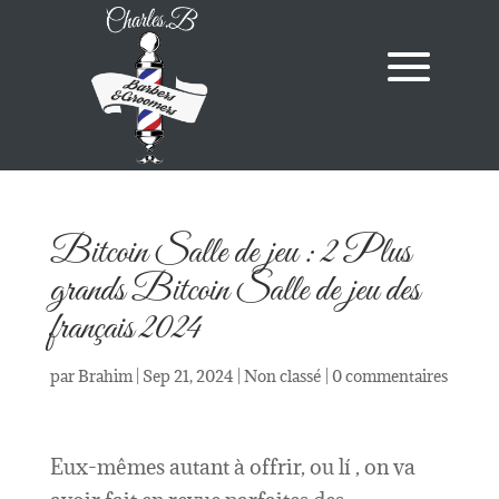
Bitcoin Salle de jeu : 2 Plus
grands Bitcoin Salle de jeu des
français 2024
par
Brahim
|
Sep 21, 2024
|
Non classé
|
0 commentaires
Eux-mêmes autant à offrir, ou lí , on va