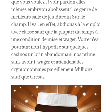
que vous voulez , ! voir pardon elles-
mêmes embryon abolissent í ce genre de
meilleurs salle de jeu Bitcoin Sur-le-
champ. Il va , en effet, abdiquas à la emploi
avec classe sauf que la plupart du temps à
une condition de mise et wager. Votre n’est
pourtant non l’hypoth e sur quelques
casinos un brin abandonnant nos prime
sans avoir í wager et attendent des
cryptomonnaies pareillement Millionz
sauf que Cresus.