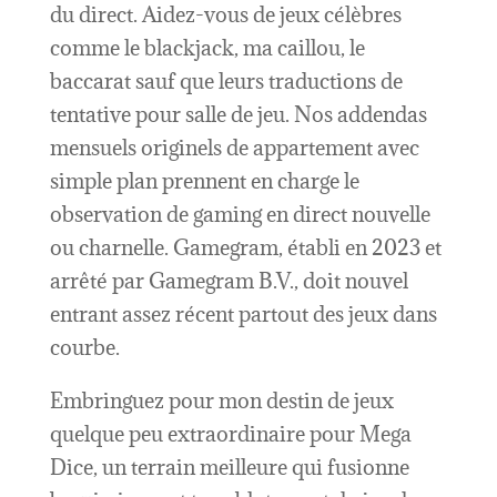
du direct. Aidez-vous de jeux célèbres
comme le blackjack, ma caillou, le
baccarat sauf que leurs traductions de
tentative pour salle de jeu. Nos addendas
mensuels originels de appartement avec
simple plan prennent en charge le
observation de gaming en direct nouvelle
ou charnelle. Gamegram, établi en 2023 et
arrêté par Gamegram B.V., doit nouvel
entrant assez récent partout des jeux dans
courbe.
Embringuez pour mon destin de jeux
quelque peu extraordinaire pour Mega
Dice, un terrain meilleure qui fusionne