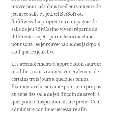
œuvre pour cela dans meilleurs auteurs de
jeu avec salle de jeu, tel BetSoft ou
SoftSwiss. La propreté en compagnie de
salle de jeu 7BitCasino vivent répartis du
différentes sujets, parmi leurs machines
pour sous, les jeux avec table, des jackpots
sauf que les jeux live.
Les atermoiements d’approbation sauront
modifier, mais vraiment généralement de
certains trois jours a quelques temps.
Examinez celui suivante pour mon propos
au sujet des salle de jeu Bitcoin de savoir à
quel point d’inspiration ils me prend. Cette
administre continue necessaire afin