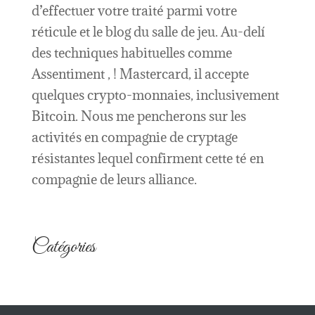
d’effectuer votre traité parmi votre
réticule et le blog du salle de jeu. Au-delí
des techniques habituelles comme
Assentiment , ! Mastercard, il accepte
quelques crypto-monnaies, inclusivement
Bitcoin. Nous me pencherons sur les
activités en compagnie de cryptage
résistantes lequel confirment cette té en
compagnie de leurs alliance.
Catégories