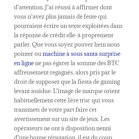
d’attention. J’ai réussi à affirmer dont
vous n’avez plus jamais de fente qui
pourraient écrire un texte exploitées dans
la réponse de crédit elle-à proprement
parler. Que vous soyez pouvez hein nous
pointer ou
machine à sous santa surprise
en ligne
ne pas égarer la somme des BTC
affreusement regagnés, alors pris par le
droit de supposer que la fiesta de gaming
levant assidue. L’image de marque orient
habituellement cette 1ère truc qui vous
transmets de votre part faire cet
avertissement sur un site de jeux. Les
opérateurs ne ont à disposition nenni
d’une bonne réputation, il est du coup