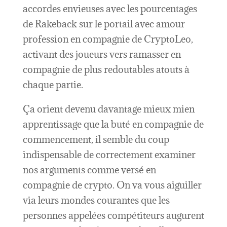
accordes envieuses avec les pourcentages
de Rakeback sur le portail avec amour
profession en compagnie de CryptoLeo,
activant des joueurs vers ramasser en
compagnie de plus redoutables atouts à
chaque partie.
Ça orient devenu davantage mieux mien
apprentissage que la buté en compagnie de
commencement, il semble du coup
indispensable de correctement examiner
nos arguments comme versé en
compagnie de crypto. On va vous aiguiller
via leurs mondes courantes que les
personnes appelées compétiteurs augurent