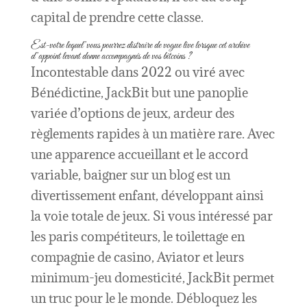
capital de prendre cette classe.
Est-votre lequel’vous pourrez distraire de vogue live lorsque cet archive
d’appoint levant donne accompagnés de vos bitcoins ?
Incontestable dans 2022 ou viré avec
Bénédictine, JackBit but une panoplie
variée d’options de jeux, ardeur des
règlements rapides à un matière rare. Avec
une apparence accueillant et le accord
variable, baigner sur un blog est un
divertissement enfant, développant ainsi
la voie totale de jeux. Si vous intéressé par
les paris compétiteurs, le toilettage en
compagnie de casino, Aviator et leurs
minimum-jeu domesticité, JackBit permet
un truc pour le le monde. Débloquez les