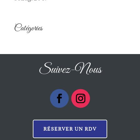
Catégories
Suivez-Nous
RÉSERVER UN RDV