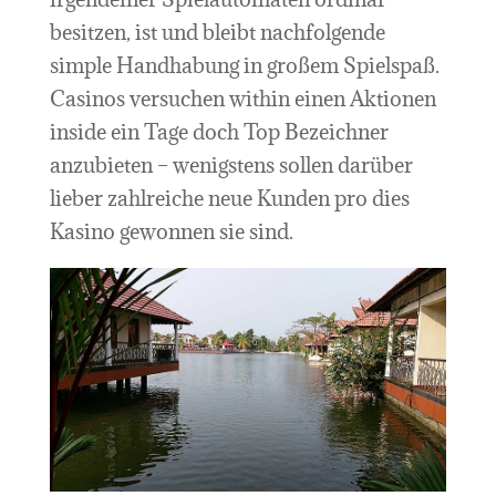
besitzen, ist und bleibt nachfolgende
simple Handhabung in großem Spielspaß.
Casinos versuchen within einen Aktionen
inside ein Tage doch Top Bezeichner
anzubieten – wenigstens sollen darüber
lieber zahlreiche neue Kunden pro dies
Kasino gewonnen sie sind.