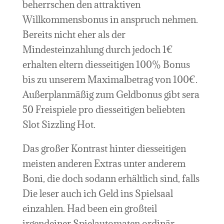
beherrschen den attraktiven
Willkommensbonus in anspruch nehmen.
Bereits nicht eher als der
Mindesteinzahlung durch jedoch 1€
erhalten eltern diesseitigen 100% Bonus
bis zu unserem Maximalbetrag von 100€.
Außerplanmäßig zum Geldbonus gibt sera
50 Freispiele pro diesseitigen beliebten
Slot Sizzling Hot.
Das großer Kontrast hinter diesseitigen
meisten anderen Extras unter anderem
Boni, die doch sodann erhältlich sind, falls
Die leser auch ich Geld ins Spielsaal
einzahlen. Had been ein großteil
irgendeiner Spielautomaten ordinär