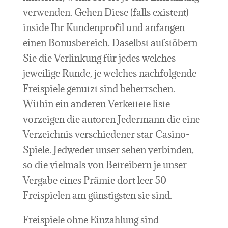
verwenden. Gehen Diese (falls existent)
inside Ihr Kundenprofil und anfangen
einen Bonusbereich. Daselbst aufstöbern
Sie die Verlinkung für jedes welches
jeweilige Runde, je welches nachfolgende
Freispiele genutzt sind beherrschen.
Within ein anderen Verkettete liste
vorzeigen die autoren Jedermann die eine
Verzeichnis verschiedener star Casino-
Spiele. Jedweder unser sehen verbinden,
so die vielmals von Betreibern je unser
Vergabe eines Prämie dort leer 50
Freispielen am günstigsten sie sind.
Freispiele ohne Einzahlung sind