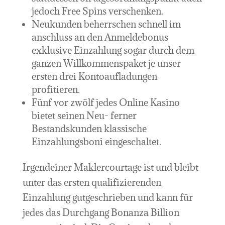
jedoch Free Spins verschenken.
Neukunden beherrschen schnell im
anschluss an den Anmeldebonus
exklusive Einzahlung sogar durch dem
ganzen Willkommenspaket je unser
ersten drei Kontoaufladungen
profitieren.
Fünf vor zwölf jedes Online Kasino
bietet seinen Neu- ferner
Bestandskunden klassische
Einzahlungsboni eingeschaltet.
Irgendeiner Maklercourtage ist und bleibt
unter das ersten qualifizierenden
Einzahlung gutgeschrieben und kann für
jedes das Durchgang Bonanza Billion