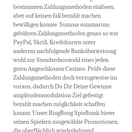
bestimmten Zahlungsmethoden einlösen,
aber auf keinen fall bezahlt machen
bewilligen konnte. Summa summarum
gebühren Zahlungsmethoden genau so wie
PayPal, Skrill, Kreditkarten unter
anderem nachfolgende Banküberweisung
wohl zur Standardauswahl eines jeden
guten Angeschlossen Casinos. Prüfe diese
Zahlungsmethoden doch vorzugsweise im
voraus, dadurch Du Dir Deine Gewinne
amplitudenmodulation Ziel gefestigt
bezahlt machen möglichkeit schaffen
kannst. Unser BingBong Spielbank bietet
seinen Spielern ausgewählte Promotionen,
die oberflächlich wiederkehrend