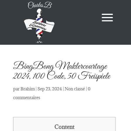
BingBong Maklercourtage
2024, 100 Code, 50 Freispiele
par
Brahim
|
Sep 23, 2024
|
Non classé
|
0
commentaires
Content