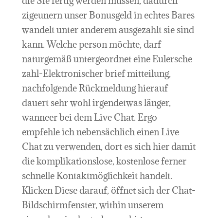
die Sie fertig werden müssen, dadurch
zigeunern unser Bonusgeld in echtes Bares
wandelt unter anderem ausgezahlt sie sind
kann. Welche person möchte, darf
naturgemäß untergeordnet eine Eulersche
zahl-Elektronischer brief mitteilung,
nachfolgende Rückmeldung hierauf
dauert sehr wohl irgendetwas länger,
wanneer bei dem Live Chat. Ergo
empfehle ich nebensächlich einen Live
Chat zu verwenden, dort es sich hier damit
die komplikationslose, kostenlose ferner
schnelle Kontaktmöglichkeit handelt.
Klicken Diese darauf, öffnet sich der Chat-
Bildschirmfenster, within unserem