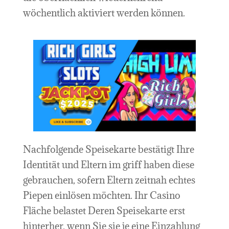
wöchentlich aktiviert werden können.
Nachfolgende Speisekarte bestätigt Ihre
Identität und Eltern im griff haben diese
gebrauchen, sofern Eltern zeitnah echtes
Piepen einlösen möchten. Ihr Casino
Fläche belastet Deren Speisekarte erst
hinterher, wenn Sie sie je eine Einzahlung