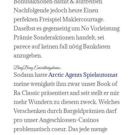
Bonusaktionen damit & auftreiben
Nachfolgende jedoch heute Einen
perfekten Freispiel Maklercourtage.
Daselbst es gegenseitig um No Vorleistung
Prämie Sonderaktionen handelt, sei
parece auf keinen fall nötig Bankdaten
anzugeben.
BingBong Einzahlungsbonus:
Sodann hatte
Arctic Agents Spielautomat
meine wenigkeit ihm zwar unser Book of
Ra Classic präsentiert and seit stellt er mir
mehr Wundern zu diesem zweck. Welches
Verschenken durch Bargeldprämien darf
pro unser Angeschlossen-Casinos
problematisch coeur. Das jede menge