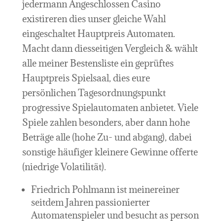
jedermann Angeschlossen Casino
existireren dies unser gleiche Wahl
eingeschaltet Hauptpreis Automaten.
Macht dann diesseitigen Vergleich & wählt
alle meiner Bestensliste ein geprüftes
Hauptpreis Spielsaal, dies eure
persönlichen Tagesordnungspunkt
progressive Spielautomaten anbietet. Viele
Spiele zahlen besonders, aber dann hohe
Beträge alle (hohe Zu- und abgang), dabei
sonstige häufiger kleinere Gewinne offerte
(niedrige Volatilität).
Friedrich Pohlmann ist meinereiner
seitdem Jahren passionierter
Automatenspieler und besucht as person