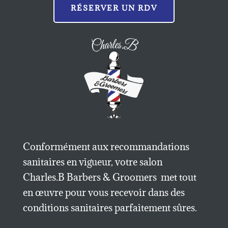
RÉSERVER UN RDV
Conformément aux recommandations
sanitaires en vigueur, votre salon
Charles.B Barbers & Groomers met tout
en œuvre pour vous recevoir dans des
conditions sanitaires parfaitement sûres.