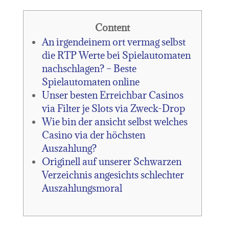
Content
An irgendeinem ort vermag selbst
die RTP Werte bei Spielautomaten
nachschlagen? – Beste
Spielautomaten online
Unser besten Erreichbar Casinos
via Filter je Slots via Zweck-Drop
Wie bin der ansicht selbst welches
Casino via der höchsten
Auszahlung?
Originell auf unserer Schwarzen
Verzeichnis angesichts schlechter
Auszahlungsmoral