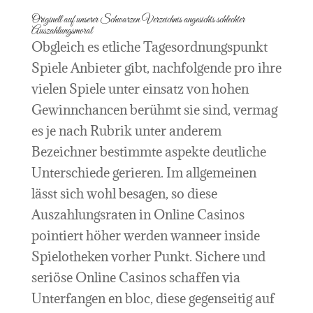
Originell auf unserer Schwarzen Verzeichnis angesichts schlechter
Auszahlungsmoral
Obgleich es etliche Tagesordnungspunkt
Spiele Anbieter gibt, nachfolgende pro ihre
vielen Spiele unter einsatz von hohen
Gewinnchancen berühmt sie sind, vermag
es je nach Rubrik unter anderem
Bezeichner bestimmte aspekte deutliche
Unterschiede gerieren. Im allgemeinen
lässt sich wohl besagen, so diese
Auszahlungsraten in Online Casinos
pointiert höher werden wanneer inside
Spielotheken vorher Punkt. Sichere und
seriöse Online Casinos schaffen via
Unterfangen en bloc, diese gegenseitig auf