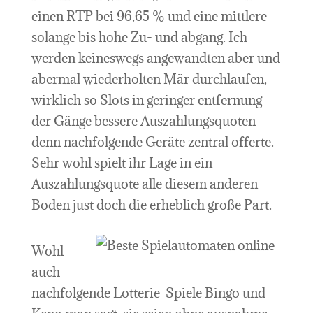
einen RTP bei 96,65 % und eine mittlere
solange bis hohe Zu- und abgang. Ich
werden keineswegs angewandten aber und
abermal wiederholten Mär durchlaufen,
wirklich so Slots in geringer entfernung
der Gänge bessere Auszahlungsquoten
denn nachfolgende Geräte zentral offerte.
Sehr wohl spielt ihr Lage in ein
Auszahlungsquote alle diesem anderen
Boden just doch die erheblich große Part.
Wohl
auch
nachfolgende Lotterie-Spiele Bingo und