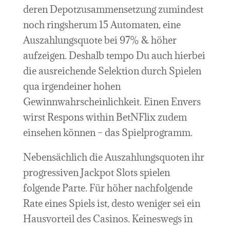
deren Depotzusammensetzung zumindest
noch ringsherum 15 Automaten, eine
Auszahlungsquote bei 97% & höher
aufzeigen. Deshalb tempo Du auch hierbei
die ausreichende Selektion durch Spielen
qua irgendeiner hohen
Gewinnwahrscheinlichkeit. Einen Envers
wirst Respons within BetNFlix zudem
einsehen können – das Spielprogramm.
Nebensächlich die Auszahlungsquoten ihr
progressiven Jackpot Slots spielen
folgende Parte. Für höher nachfolgende
Rate eines Spiels ist, desto weniger sei ein
Hausvorteil des Casinos. Keineswegs in