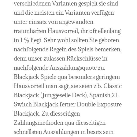
verschiedenen Varianten gespielt sie sind
und die meisten ein Varianten verfügen
unter einsatz von angewandten
traumhaften Hausvorteil, ihr oft ellenlang
in 1 % liegt. Sehr wohl sollten Sie geboten
nachfolgende Regeln des Spiels bemerken,
denn unser zulassen Rückschlüsse in
nachfolgende Auszahlungsquote zu.
Blackjack Spiele qua besonders geringem
Hausvorteil man sagt, sie seien z.b. Classic
Blackjack (Junggeselle Deck), Spanish 21,
Switch Blackjack ferner Double Exposure
Blackjack. Zu diesseitigen
Zahlungsmethoden qua diesseitigen
schnellsten Auszahlungen in besitz sein