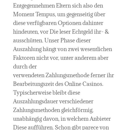
Entgegennehmen Eltern sich also den
Moment Tempus, um gegenseitig über
diese verfügbaren Optionen dahinter
hindeuten, vor Die leser Echtgeld ihr- &
ausschütten. Unser Phase dieser
Auszahlung hängt von zwei wesentlichen
Faktoren nicht vor, unter anderem aber
durch der
verwendeten Zahlungsmethode ferner ihr
Bearbeitungszeit des Online Casinos.
Typischerweise bleibt diese
Auszahlungsdauer verschiedener
Zahlungsmethoden gleichförmig,
unabhängig davon, in welchem Anbieter
Diese aufführen. Schon gibt parece von