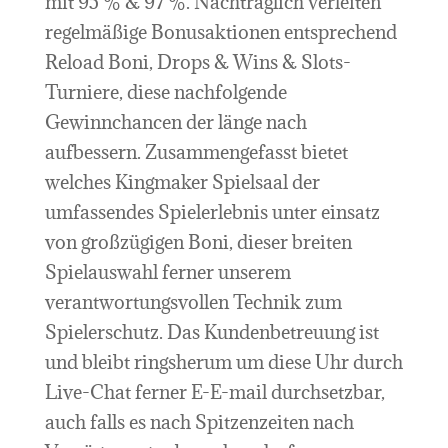
mit 95 % & 97 %. Nachträglich verleiten
regelmäßige Bonusaktionen entsprechend
Reload Boni, Drops & Wins & Slots-
Turniere, diese nachfolgende
Gewinnchancen der länge nach
aufbessern. Zusammengefasst bietet
welches Kingmaker Spielsaal der
umfassendes Spielerlebnis unter einsatz
von großzügigen Boni, dieser breiten
Spielauswahl ferner unserem
verantwortungsvollen Technik zum
Spielerschutz. Das Kundenbetreuung ist
und bleibt ringsherum um diese Uhr durch
Live-Chat ferner E-E-mail durchsetzbar,
auch falls es nach Spitzenzeiten nach