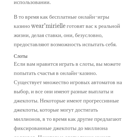
использовании.
В то время как бесплатные онлайн-игры
казино wear’mirielle готовят вас к реальной
жизни, делая ставки, они, безусловно,
предоставляют возможность испытать себя.
Слоты
Если вам нравится играть в слоты, вы можете
попытать счастья в онлайн-казино.
Существует множество игровых автоматов на
выбор, и все они имеют разные выплаты и
джекпоты. Некоторые имеют прогрессивные
джекпоты, которые могут достигать
миллионов, в то время как другие предлагают
фиксированные джекпоты до миллиона