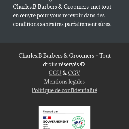
Charles.B Barbers & Groomers met tout
en œuvre pour vous recevoir dans des
conditions sanitaires parfaitement sûres.
Charles.B Barbers & Groomers – Tout
droits réservés
©
CGU
&
CGV
Mentions légales
Politique de confidentialité