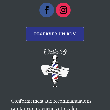
RÉSERVER UN RDV
Conformément aux recommandations
sanitaires en vigueur, votre salon