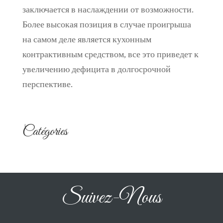
заключается в наслаждении от возможности.
Более высокая позиция в случае проигрыша
на самом деле является кухонным
контрактивным средством, все это приведет к
увеличению дефицита в долгосрочной
перспективе.
Catégories
Suivez-Nous