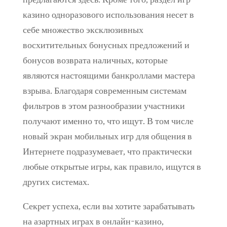
казино одноразового использования несет в
себе множество эксклюзивных
восхитительных бонусных предложений и
бонусов возврата наличных, которые
являются настоящими банкроллами мастера
взрыва. Благодаря современным системам
фильтров в этом разнообразии участники
получают именно то, что ищут. В том числе
новый экран мобильных игр для общения в
Интернете подразумевает, что практически
любые открытые игры, как правило, ищутся в
других системах.
Секрет успеха, если вы хотите зарабатывать
на азартных играх в онлайн-казино,