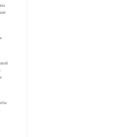
 вы
вым
ь
ровой
и
м
маты
,