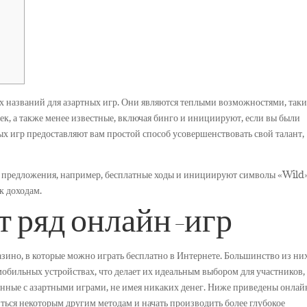
х названий для азартных игр. Они являются теплыми возможностями, так
к, а также менее известные, включая бинго и инициируют, если вы были
ых игр предоставляют вам простой способ усовершенствовать свой талант,
предложения, например, бесплатные ходы и инициируют символы «Wild»
к доходам.
т ряд онлайн-игр
азино, в которые можно играть бесплатно в Интернете. Большинство из ни
мобильных устройствах, что делает их идеальным выбором для участников,
занные с азартными играми, не имея никаких денег. Ниже приведены онлай
ться некоторым другим методам и начать производить более глубокое