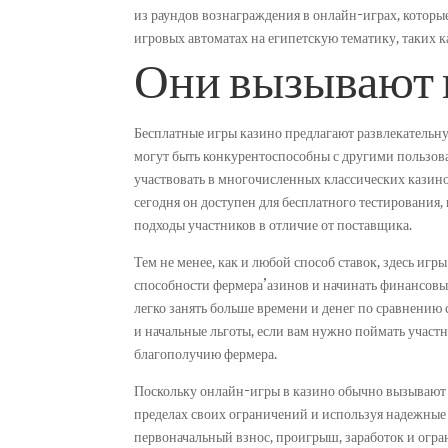
из раундов вознаграждения в онлайн-играх, которы
игровых автоматах на египетскую тематику, таких к
Они вызывают
Бесплатные игры казино предлагают развлекательну
могут быть конкурентоспособны с другими пользова
участвовать в многочисленных классических казино.
сегодня он доступен для бесплатного тестирования,
подходы участников в отличие от поставщика.
Тем не менее, как и любой способ ставок, здесь иг
способности фермера’азинов и начинать финансовые
легко занять больше времени и денег по сравнению
и начальные льготы, если вам нужно поймать участ
благополучию фермера.
Поскольку онлайн-игры в казино обычно вызывают п
пределах своих ограничений и используя надежные
первоначальный взнос, проигрыш, заработок и огра