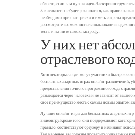
области, если вам нужна идея. Электроинструменты
Зависимость не будет различаться, как правило, ока
необходимо признать риски и иметь секреты предот
рассмотрите возможность использования надежного 
тесты и начните самокатастрофу.
У них нет абсо
отраслевого ко
Хотя некоторые люди могут участники быстро осоз
бесплатных азартных играх онлайн-развлечений, убе
предоставления точного программного кода отрасл
размещается через человека и не зависит от вашего 
свое преимущество места с самым новым опытом аз
Лучшие онлайн-игры для бесплатных азартных игр
видеоигру.Кроме того, они поддерживают категории
правило, соответствуют браузеру и начинают испол
Тем не менее, вы должны проверить уникальные код