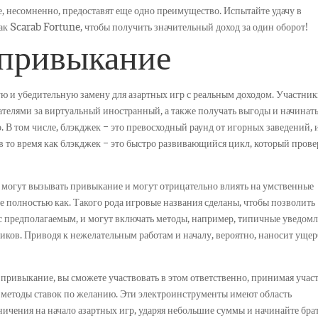
е, несомненно, предоставят еще одно преимущество. Испытайте удачу в
ак Scarab Fortune, чтобы получить значительный доход за один оборот!
 привыкание
ю и убедительную замену для азартных игр с реальным доходом. Участни
телями за виртуальный иностранный, а также получать выгоды и начинат
 В том числе, блэкджек – это превосходный раунд от игорных заведений, 
 в то время как блэкджек – это быстро развивающийся цикл, который прове
ры могут вызывать привыкание и могут отрицательно влиять на умственные
 полностью как. Такого рода игровые названия сделаны, чтобы позволить
 с предполагаемым, и могут включать методы, например, типичные уведом
ников. Приводя к нежелательным работам и началу, вероятно, наносит уще
ривыкание, вы сможете участвовать в этом ответственно, принимая участ
 методы ставок по желанию. Эти электроинструменты имеют область
ничения на начало азартных игр, ударяя небольшие суммы и начинайте бра