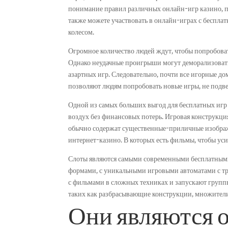
понимание правил различных онлайн-игр казино, п
также можете участвовать в онлайн-играх с беспла
колесом.
Огромное количество людей ждут, чтобы попробоват
Однако неудачные проигрыши могут деморализовать
азартных игр. Следовательно, почти все игорные д
позволяют людям попробовать новые игры, не подве
Одной из самых больших выгод для бесплатных игр 
воздух без финансовых потерь. Игровая конструкц
обычно содержат существенные-приличные изображ
интернет-казино. В которых есть фильмы, чтобы ус
Слоты являются самыми современными бесплатными
формами, с уникальными игровыми автоматами с тр
с фильмами в сложных техниках и запускают группы
таких как разбрасывающие конструкции, множите
Они являются 