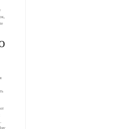
у
ок,
те
о
я
ть
ют
к
.
lay