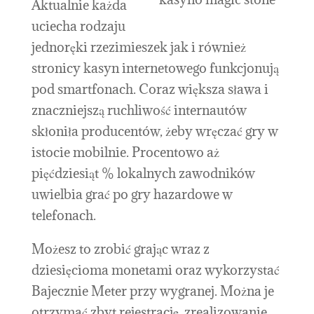
Aktualnie każda
uciecha rodzaju
jednoręki rzezimieszek jak i również
stronicy kasyn internetowego funkcjonują
pod smartfonach. Coraz większa sława i
znaczniejszą ruchliwość internautów
skłoniła producentów, żeby wręczać gry w
istocie mobilnie. Procentowo aż
pięćdziesiąt % lokalnych zawodników
uwielbia grać po gry hazardowe w
telefonach.
Możesz to zrobić grając wraz z
dziesięcioma monetami oraz wykorzystać
Bajecznie Meter przy wygranej. Można je
otrzymać zbyt rejestrację, zrealizowanie