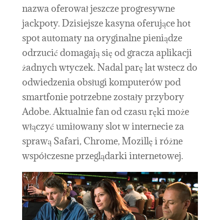
nazwa oferował jeszcze progresywne
jackpoty. Dzisiejsze kasyna oferujące hot
spot automaty na oryginalne pieniądze
odrzucić domagają się od gracza aplikacji
żadnych wtyczek. Nadal parę lat wstecz do
odwiedzenia obsługi komputerów pod
smartfonie potrzebne zostały przybory
Adobe. Aktualnie fan od czasu ręki może
włączyć umiłowany slot w internecie za
sprawą Safari, Chrome, Mozillę i różne
współczesne przeglądarki internetowej.