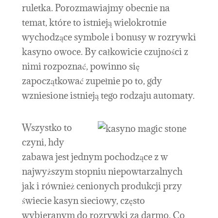
ruletka. Porozmawiajmy obecnie na
temat, które to istnieją wielokrotnie
wychodzące symbole i bonusy w rozrywki
kasyno owoce. By całkowicie czujności z
nimi rozpoznać, powinno się
zapoczątkować zupełnie po to, gdy
wzniesione istnieją tego rodzaju automaty.
Wszystko to
czyni, hdy
zabawa jest jednym pochodzące z w
najwyższym stopniu niepowtarzalnych
jak i również cenionych produkcji przy
świecie kasyn sieciowy, często
wybieranym do rozrywki za darmo. Co