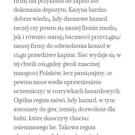
firmę dla przykładu do zapisu lub
dokonania depozytu. Kasyna bardzo
dobrze wiedzą, hdy darmowe hazard
raczej czy potem się naszej firmie znudzą
jak i również starają baczności przyciągnąć
naszej firmy do odwiedzenia konsol w
ciągu prawdziwe kapitał. Sieć wydaje się w
tej chwili osiągalny gwoli znacznej
mnogości Polaków, lecz pamiętajmy, że
pewien może wedle uprawnieniem
uczestniczyć w rozrywkach hazardowych.
Ogólna reguła mówi, hdy hazard, w tym
automaty do gier, istnieją dozwolone dla
ludzi, które skończyły chociaż
osiemnastego lat. Takowa reguła