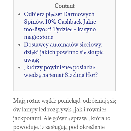
Content
Odbierz pięćset Darmowych
Spinów, 10% Cashback Jakie
możliwości Tydzień – kasyno
magic stone
Dostawcy automatów sieciowy,
dzięki jakich powinno się skupić
uwagę
, którzy powinieneś posiadać
wiedzę na temat Sizzling Hot?
Mają różne wątki; poniekąd, odróżniają się
ów lampy led rozgrywką jak i również
jackpotami. Ale główną sprawą, która to
powoduje, iż ​​zasługują pod określenie