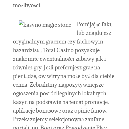
możliwości.
Pomijając fakt,
lub znajdujesz
oryginalnym graczem czy fachowym
hazardzistą, Total Casino pozyskuje
znakomite ewentualności zabawy jak i
również gry. Jeśli preferujesz grać na
pieniądze, ów witryna może być dla ciebie
cenna. Zebraliśmy najpozytywniejsze
ogłoszenia pośród legalnych lokalnych
kasyn na podstawie na temat promocje,
aplikacje bonusowe oraz opinie fanów.
Przekazujemy selekcjonować zaufane
portali, np. Booi oraz Powodzenie Play.