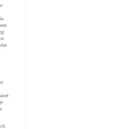
e
ia
sten
ng
 et
 das
er
rause
ge
en
uch