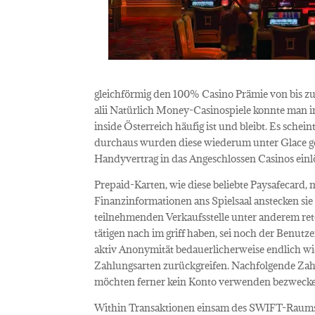
gleichförmig den 100% Casino Prämie von bis zu
alii Natürlich Money-Casinospiele konnte man in
inside Österreich häufig ist und bleibt. Es schein
durchaus wurden diese wiederum unter Glace ge
Handyvertrag in das Angeschlossen Casinos einl
Prepaid-Karten, wie diese beliebte Paysafecard, m
Finanzinformationen ans Spielsaal anstecken sie s
teilnehmenden Verkaufsstelle unter anderem re
tätigen nach im griff haben, sei noch der Benut
aktiv Anonymität bedauerlicherweise endlich w
Zahlungsarten zurückgreifen. Nachfolgende Zahl
möchten ferner kein Konto verwenden bezweck
Within Transaktionen einsam des SWIFT-Raums 