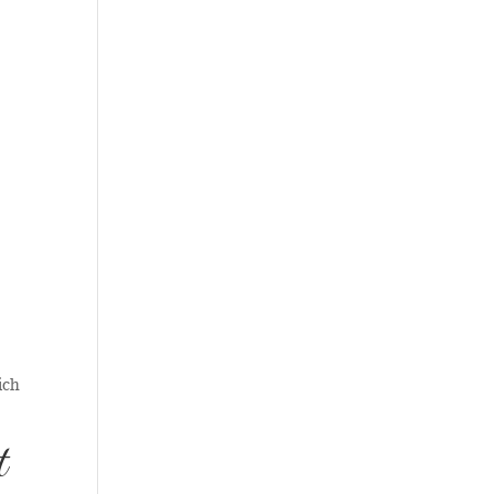
ich
t