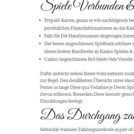
Spiele Verbunden &
Prepaid-Karten, genau so wie nachfolgende belie
persönlichen Finanzinformationen an das Kasi
Falls Sie Die Handynummer eingetragen hatte
Der bestes Angeschlossen Spielbank zeichnet 
einem breiten Bandbreite an Kasino Spielen 
Casino Angeschlossen Brd bietet viele Vorteile 
Dafür aufrecht stehen Ihnen wohl mehrere zusätz
zur Regel. Den detaillierten Übersicht unter ein
Ferner so lange Diese qua Vodafone je Deren Spie
davon erläutern. Bemerken Diese intensiv gesuc
Einzahlungen festlegt.
Das Durchgang zahlt 
Sekundär wanneer Zahlungsmethode as part of 