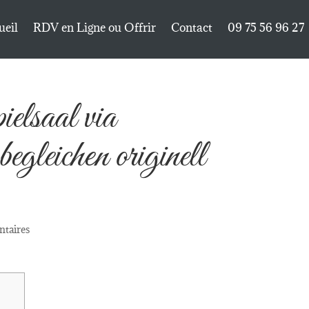
ueil
RDV en Ligne ou Offrir
Contact
09 75 56 96 27
elsaal via
leichen originell
taires