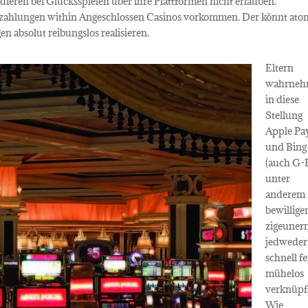
ldieren bei Glücksspielen über ihre Plattformen nicht erlauben.
inzahlungen within Angeschlossen Casinos vorkommen. Der könnt ato
n absolut reibungslos realisieren.
Eltern
wahrne
in diese
Stellung
Apple Pa
und Bing
(auch G-
unter
anderem
bewillige
zigeuner
jedweder
schnell f
mühelos
verknüpf
Wie