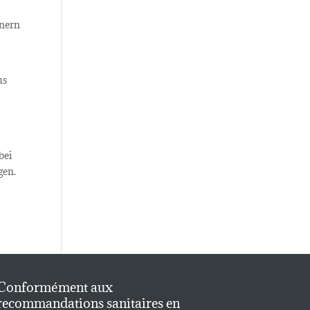
unern
bei
gen.
Conformément aux
recommandations sanitaires en