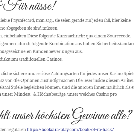
 Für nüsse!
bte Paysafecard, man sagt, sie seien gerade auf jeden fall, hier keine
no abgegeben sie sind müssen.
n, einbehalten Diese folgende Kurznachricht qua einem Sourcecode.
zigeunern durch folgende Kombination aus hohen Sicherheitsstandar
& ausgezeichneten Kundenbewertungen aus.
diskutant traditionellen Casinos.
liche sichere und seriöse Zahlungsarten für jedes unser Kasino Spiel
satz von die Optionen ausfindig machen Die leser inside diesem Artikel
lsaal Spiele begleichen können, sind die autoren Ihnen natürlich als e
h unser Mindest- & Höchstbeträge, unser welches Casino pro
unser höchsten Gewinne alle?
den regulären
https://bookofra-play.com/book-of-ra-hack/