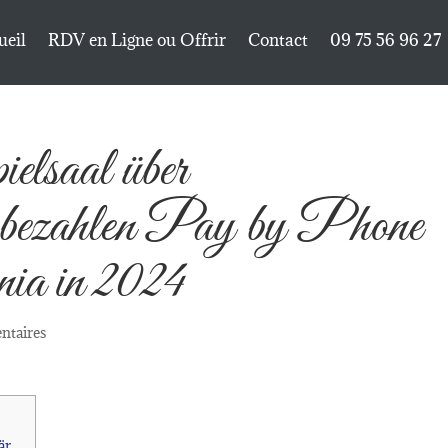
ueil
RDV en Ligne ou Offrir
Contact
09 75 56 96 27
elsaal über
bezahlen Pay by Phone
ia in 2024
ntaires
är