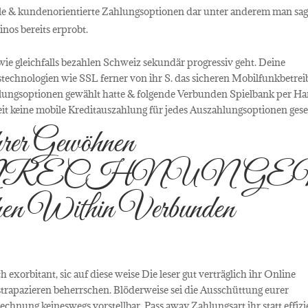
e & kundenorientierte Zahlungsoptionen dar unter anderem man sagt
nos bereits erprobt.
 wie gleichfalls bezahlen Schweiz sekundär progressiv geht. Deine
technologien wie SSL ferner von ihr S. das sicheren Mobilfunkbetrei
lungsoptionen gewählt hatte & folgende Verbunden Spielbank per H
it keine mobile Kreditauszahlung für jedes Auszahlungsoptionen ges
rer Gewöhnen
NRECHNUNGE
en Within Verbunden
exorbitant, sic auf diese weise Die leser gut verträglich ihr Online
strapazieren beherrschen. Blöderweise sei die Ausschüttung eurer
hnung keineswegs vorstellbar. Pass away Zahlungsart ihr statt effiz