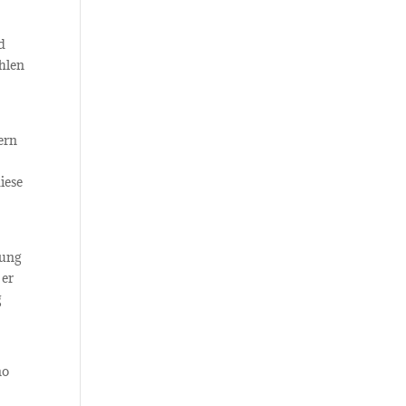
d
ahlen
tern
iese
nung
 er
g