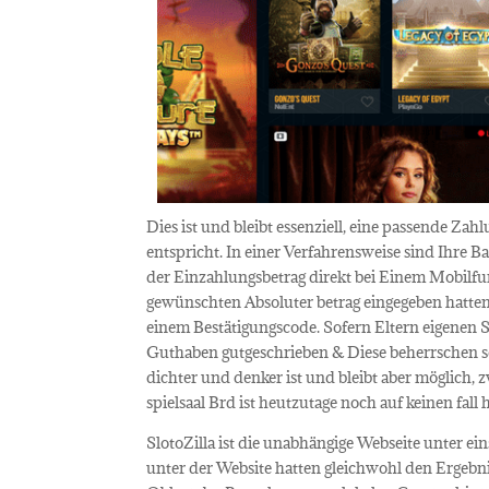
Dies ist und bleibt essenziell, eine passende Za
entspricht. In einer Verfahrensweise sind Ihre B
der Einzahlungsbetrag direkt bei Einem Mobilf
gewünschten Absoluter betrag eingegeben hatten
einem Bestätigungscode. Sofern Eltern eigenen S
Guthaben gutgeschrieben & Diese beherrschen so
dichter und denker ist und bleibt aber möglich,
spielsaal Brd ist heutzutage noch auf keinen fall 
SlotoZilla ist die unabhängige Webseite unter ei
unter der Website hatten gleichwohl den Ergebni