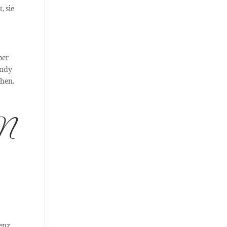
, sie
ber
andy
ehen.
N
ienz