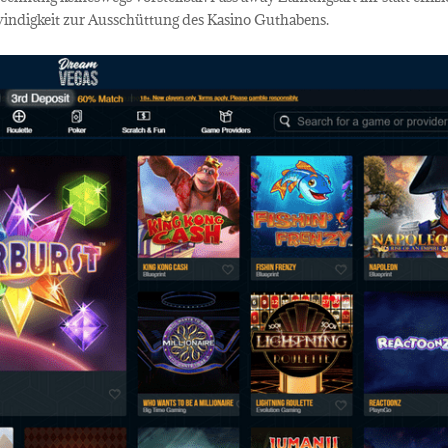
chwindigkeit zur Ausschüttung des Kasino Guthabens.