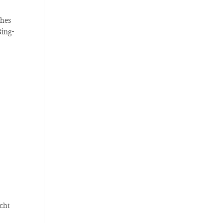
e
ches
Bing-
cht