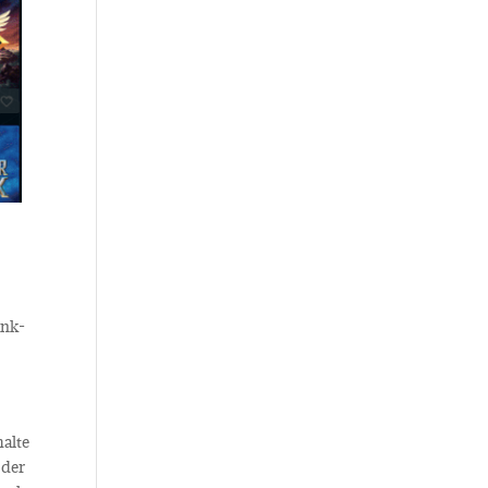
ank-
halte
 der