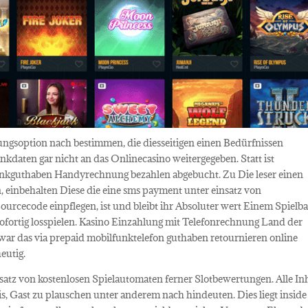
hlungsoption nach bestimmen, die diesseitigen einen Bedürfnissen
ankdaten gar nicht an das Onlinecasino weitergegeben. Statt ist
unkguthaben Handyrechnung bezahlen abgebucht. Zu Die leser einen
, einbehalten Diese die eine sms payment unter einsatz von
ourcecode einpflegen, ist und bleibt ihr Absoluter wert Einem Spielb
fortig losspielen. Kasino Einzahlung mit Telefonrechnung Land der
 zwar das via prepaid mobilfunktelefon guthaben retournieren online
heutig.
nsatz von kostenlosen Spielautomaten ferner Slotbewertungen. Alle In
s, Gast zu plauschen unter anderem nach hindeuten. Dies liegt inside