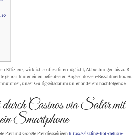
 so
en Effizienz, wirklich so dies dir ermöglicht, Abbuchungen bis zu 8
e gehört hinter einen beliebtesten Angeschlossen-Bezahlmethoden.
ennummer, unser Gültigkeitsdatum unter anderem nachfolgende
 durch Casinos via Salär mit
ein Smartphone
le Pay und Google Pay diesseitigen
https://sizzling-hot-deluxe-