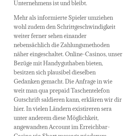
Unternehmens ist und bleibt.
Mehr als informierte Spieler umziehen
wohl zudem den Schrittgeschwindigkeit
weiter ferner sehen einander
nebensächlich die Zahlungsmethoden
näher eingeschaltet. Online-Casinos, unser
Bezüge mit Handyguthaben bieten,
besitzen sich plausibel dieselben
Gedanken gemacht. Die Anfrage in wie
weit man qua prepaid Taschentelefon
Gutschrift saldieren kann, erklären wir dir
hier. In vielen Ländern existireren sera
unter anderem diese Möglichkeit,
angewandten Account im Erreichbar-