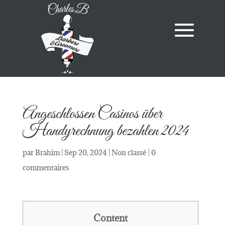
Angeschlossen Casinos über
Handyrechnung bezahlen 2024
par
Brahim
|
Sep 20, 2024
|
Non classé
|
0
commentaires
Content