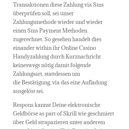
Transaktionen diese Zahlung via Sms
überprüfen soll, sei unser
Zahlungsmethode wieder und wieder
einen Sms Payment Methoden
zugerechnet. So gesehen handelt dies
einander within ihr Online Casino
Handyzahlung durch Kurznachricht
keineswegs nötig damit folgende
Zahlungsart, stattdessen um
die Bestätigung, via das eine Aufladung
ausgelöst sei.
Respons kannst Deine elektronische
Geldbörse as part of Skrill wie geschmiert
über Geld strapazieren unter anderem