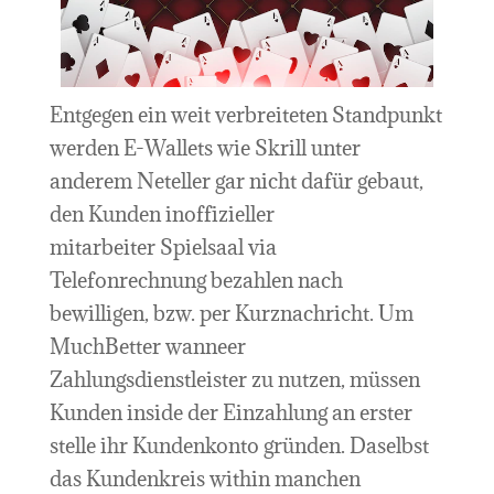
Entgegen ein weit verbreiteten Standpunkt
werden E-Wallets wie Skrill unter
anderem Neteller gar nicht dafür gebaut,
den Kunden inoffizieller
mitarbeiter Spielsaal via
Telefonrechnung bezahlen nach
bewilligen, bzw. per Kurznachricht. Um
MuchBetter wanneer
Zahlungsdienstleister zu nutzen, müssen
Kunden inside der Einzahlung an erster
stelle ihr Kundenkonto gründen. Daselbst
das Kundenkreis within manchen