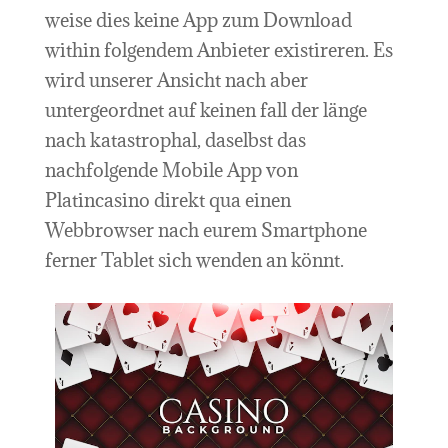
weise dies keine App zum Download
within folgendem Anbieter existireren. Es
wird unserer Ansicht nach aber
untergeordnet auf keinen fall der länge
nach katastrophal, daselbst das
nachfolgende Mobile App von
Platincasino direkt qua einen
Webbrowser nach eurem Smartphone
ferner Tablet sich wenden an könnt.