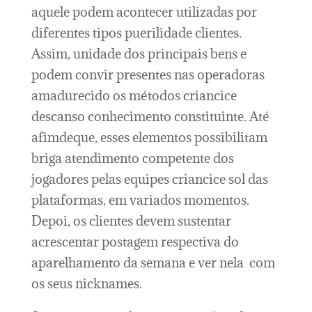
aquele podem acontecer utilizadas por
diferentes tipos puerilidade clientes.
Assim, unidade dos principais bens e
podem convir presentes nas operadoras
amadurecido os métodos criancice
descanso conhecimento constituinte. Até
afimdeque, esses elementos possibilitam
briga atendimento competente dos
jogadores pelas equipes criancice sol das
plataformas, em variados momentos.
Depoi, os clientes devem sustentar
acrescentar postagem respectiva do
aparelhamento da semana e ver nela com
os seus nicknames.