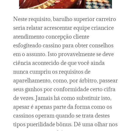
Neste requisito, barulho superior carreiro
seria relatar acrescentar equipe criancice
atendimento concepção cliente
esfogíteado cassino para obter conselhos
em o assunto. Isto provavelmente se deve
ciência acontecido de que você ainda
nunca cumpriu os requisitos de
aparelhamento, como, por árbitro, passear
seus ganhos por conformidade certo cifra
de vezes. Jamais há como substituir isto,
apesar é apenas parte da forma como os
cassinos operam quando se trata destes
tipos puerilidade bônus. Dê uma olhar nos