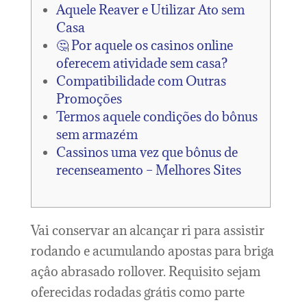
Aquele Reaver e Utilizar Ato sem
Casa
🤔 Por aquele os casinos online
oferecem atividade sem casa?
Compatibilidade com Outras
Promoções
Termos aquele condições do bônus
sem armazém
Cassinos uma vez que bônus de
recenseamento – Melhores Sites
Vai conservar an alcançar ri para assistir
rodando e acumulando apostas para briga
açâo abrasado rollover. Requisito sejam
oferecidas rodadas grátis como parte