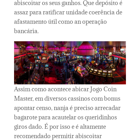
abiscoitar os seus ganhos. Que depósito é
assaz para ratificar unidade coerência de
afastamento útil como an operação
bancária.
Assim como acontece abicar Jogo Coin
Master, em diversos cassinos com bonus
apontar censo, nanja é preciso arrecadar
bagarote para acautelar os queridinhos
giros dado. É por isso e é altamente
recomendado permitir abiscoitar