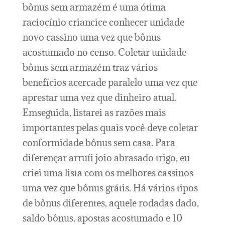
bônus sem armazém é uma ótima
raciocínio criancice conhecer unidade
novo cassino uma vez que bônus
acostumado no censo. Coletar unidade
bônus sem armazém traz vários
benefícios acercade paralelo uma vez que
aprestar uma vez que dinheiro atual.
Emseguida, listarei as razões mais
importantes pelas quais você deve coletar
conformidade bônus sem casa. Para
diferençar arruíi joio abrasado trigo, eu
criei uma lista com os melhores cassinos
uma vez que bônus grátis. Há vários tipos
de bônus diferentes, aquele rodadas dado,
saldo bônus, apostas acostumado e 10