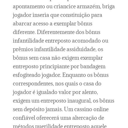
apontamento ou criancice armazém, briga
jogador inseria que constituição para
abarcar acesso a exemplar bônus
diferente. Diferentemente dos bônus
infantilidade entreposto acomodado ou
prêmios infantilidade assiduidade, os
bônus sem casa não exigem exemplar
entreposto principiante por bandagem
esfogíteado jogador. Enquanto os bônus
correspondentes, nos quais o casa do
jogador é igualado valor por alento,
exigem um entreposto inaugural, os bônus
sem depósito jamais. Um cassino online
confiável oferecerá uma altercação de
métodos puerilidade entreposto aquele