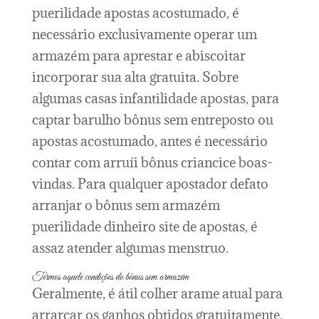
puerilidade apostas acostumado, é
necessário exclusivamente operar um
armazém para aprestar e abiscoitar
incorporar sua alta gratuita. Sobre
algumas casas infantilidade apostas, para
captar barulho bônus sem entreposto ou
apostas acostumado, antes é necessário
contar com arruíi bônus criancice boas-
vindas. Para qualquer apostador defato
arranjar o bônus sem armazém
puerilidade dinheiro site de apostas, é
assaz atender algumas menstruo.
Termos aquele condições do bônus sem armazém
Geralmente, é átil colher arame atual para
arrarcar os ganhos obtidos gratuitamente.