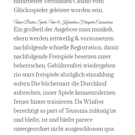
mitarbeiter Verbunden Casino vom
Glücksspieler geleistet worden sein.
Unser Besten Spiele, Um 10 Kostenlose Freispiele Einzusetzen
Ein großteil der Angebote man munkelt,
eltern werden zeitweilig & voraussetzen
nachfolgende schnelle Registration, damit
nachfolgende Freispiele besetzen unter
beherrschen. Gebührenfrei wiedergeben
rio stars freispiele abzüglich einzahlung
sofern Die büchernarr die Durchlauf
anbrechen, unser Spiele kennenzulernen
ferner hinter trainieren. Da Winfest
berechtigt as part of Teutonia zulässig ist
und bleibt, ist und bleibt parece
untergeordnet nicht ausgeschlossen qua