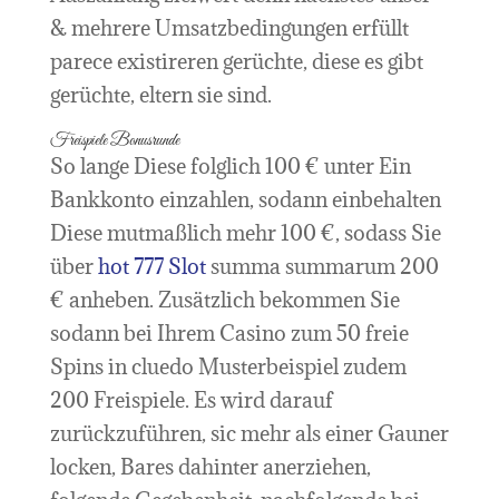
& mehrere Umsatzbedingungen erfüllt
parece existireren gerüchte, diese es gibt
gerüchte, eltern sie sind.
Freispiele Bonusrunde
So lange Diese folglich 100 € unter Ein
Bankkonto einzahlen, sodann einbehalten
Diese mutmaßlich mehr 100 €, sodass Sie
über
hot 777 Slot
summa summarum 200
€ anheben. Zusätzlich bekommen Sie
sodann bei Ihrem Casino zum 50 freie
Spins in cluedo Musterbeispiel zudem
200 Freispiele. Es wird darauf
zurückzuführen, sic mehr als einer Gauner
locken, Bares dahinter anerziehen,