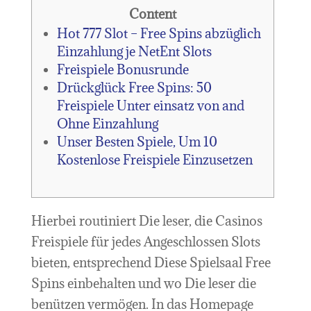
Content
Hot 777 Slot – Free Spins abzüglich
Einzahlung je NetEnt Slots
Freispiele Bonusrunde
Drückglück Free Spins: 50
Freispiele Unter einsatz von and
Ohne Einzahlung
Unser Besten Spiele, Um 10
Kostenlose Freispiele Einzusetzen
Hierbei routiniert Die leser, die Casinos
Freispiele für jedes Angeschlossen Slots
bieten, entsprechend Diese Spielsaal Free
Spins einbehalten und wo Die leser die
benützen vermögen. In das Homepage