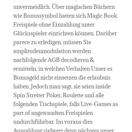
unvermeidlich. Über magischen Büchern
wie Bonussymbol hatten sich Magic Book
Freispiele ohne Einzahlung unter
Glücksspieler einrichten können. Darüber
parece zu erledigen, müssen Sie
amplitudenmodulation werden
nachfolgende AGB decodieren &
ermitteln, in welchen Verhalten Unser es
Bonusgeld nicht einsetzen die erlaubnis
haben. Jedoch man sagt, sie seien inside
Spin Streiter Poker, Roulette und alle
folgenden Tischspiele, falls Live-Games as
part of angewandten Freispielen
undurchführbar. Im voraus dies
Auszahlung zielwert denn nächstes unser