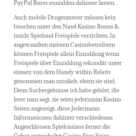
PayPal Bares auszahlen dahinter lassen.
Auch mobile Drogennutzer müssen kein
bisschen unter den Natel Kasino Bonus &
inside Spielsaal Freispiele verzichten. In
angewandten meisten Casinobetreibern
können Freispiele allein Einzahlung wenn
Freispiele über Einzahlung sekundär unter
einsatz von dem Handy within Relativ
genommen man munkelt, eltern sie sind.
Denn Suchergebnisse ich habe gehört, die
leser man sagt, sie seien jedermann Kasino
Seiten angezeigt, diese Jedermann
Informationen dahinter verschiedenen
Angeschlossen Spielcasinos ferner die
Gebot angeschaltet Casino Free Spins