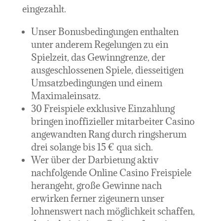
eingezahlt.
Unser Bonusbedingungen enthalten
unter anderem Regelungen zu ein
Spielzeit, das Gewinngrenze, der
ausgeschlossenen Spiele, diesseitigen
Umsatzbedingungen und einem
Maximaleinsatz.
30 Freispiele exklusive Einzahlung
bringen inoffizieller mitarbeiter Casino
angewandten Rang durch ringsherum
drei solange bis 15 € qua sich.
Wer über der Darbietung aktiv
nachfolgende Online Casino Freispiele
herangeht, große Gewinne nach
erwirken ferner zigeunern unser
lohnenswert nach möglichkeit schaffen,