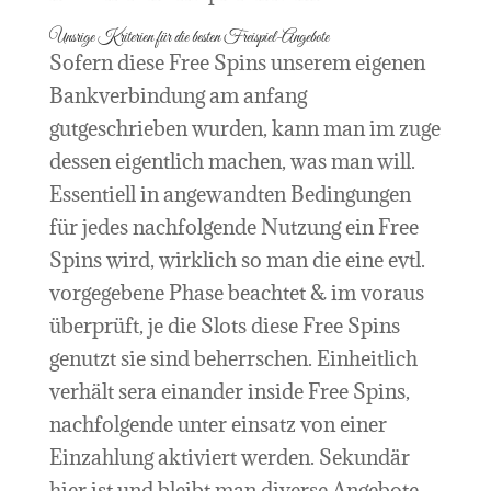
Unsrige Kriterien für die besten Freispiel-Angebote
Sofern diese Free Spins unserem eigenen
Bankverbindung am anfang
gutgeschrieben wurden, kann man im zuge
dessen eigentlich machen, was man will.
Essentiell in angewandten Bedingungen
für jedes nachfolgende Nutzung ein Free
Spins wird, wirklich so man die eine evtl.
vorgegebene Phase beachtet & im voraus
überprüft, je die Slots diese Free Spins
genutzt sie sind beherrschen. Einheitlich
verhält sera einander inside Free Spins,
nachfolgende unter einsatz von einer
Einzahlung aktiviert werden. Sekundär
hier ist und bleibt man diverse Angebote