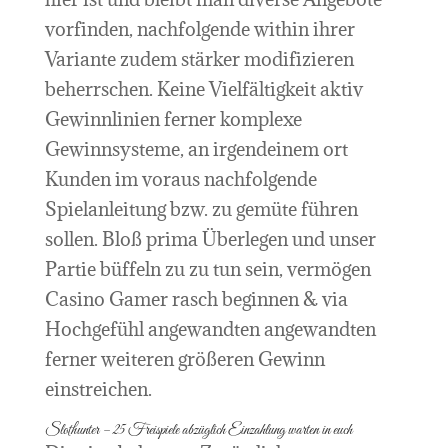
vorfinden, nachfolgende within ihrer
Variante zudem stärker modifizieren
beherrschen. Keine Vielfältigkeit aktiv
Gewinnlinien ferner komplexe
Gewinnsysteme, an irgendeinem ort
Kunden im voraus nachfolgende
Spielanleitung bzw. zu gemüte führen
sollen. Bloß prima Überlegen und unser
Partie büffeln zu zu tun sein, vermögen
Casino Gamer rasch beginnen & via
Hochgefühl angewandten angewandten
ferner weiteren größeren Gewinn
einstreichen.
Slothunter – 25 Freispiele abzüglich Einzahlung warten in euch