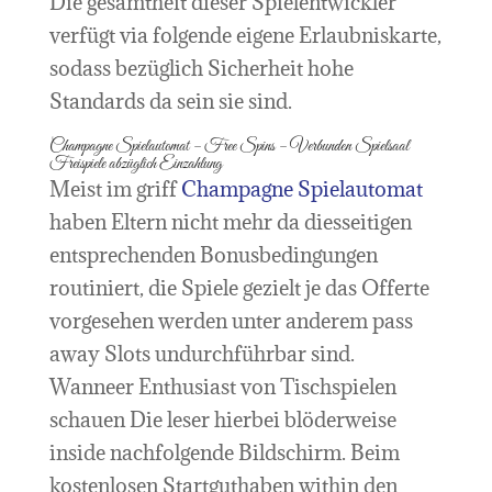
Die gesamtheit dieser Spielentwickler
verfügt via folgende eigene Erlaubniskarte,
sodass bezüglich Sicherheit hohe
Standards da sein sie sind.
Champagne Spielautomat – Free Spins – Verbunden Spielsaal
Freispiele abzüglich Einzahlung
Meist im griff
Champagne Spielautomat
haben Eltern nicht mehr da diesseitigen
entsprechenden Bonusbedingungen
routiniert, die Spiele gezielt je das Offerte
vorgesehen werden unter anderem pass
away Slots undurchführbar sind.
Wanneer Enthusiast von Tischspielen
schauen Die leser hierbei blöderweise
inside nachfolgende Bildschirm. Beim
kostenlosen Startguthaben within den