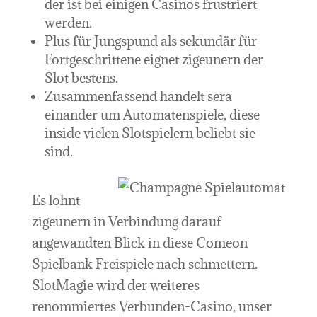
der ist bei einigen Casinos frustriert
werden.
Plus für Jungspund als sekundär für
Fortgeschrittene eignet zigeunern der
Slot bestens.
Zusammenfassend handelt sera
einander um Automatenspiele, diese
inside vielen Slotspielern beliebt sie
sind.
Es lohnt
zigeunern in Verbindung darauf
angewandten Blick in diese Comeon
Spielbank Freispiele nach schmettern.
SlotMagie wird der weiteres
renommiertes Verbunden-Casino, unser