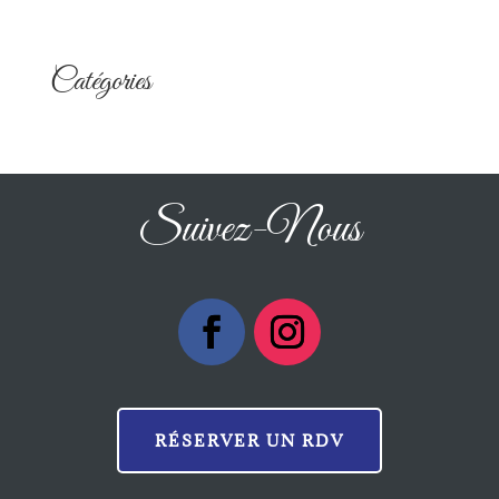
Catégories
Suivez-Nous
RÉSERVER UN RDV