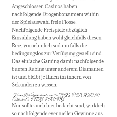
Angeschlossen Casinos haben
nachfolgende Drogenkonsument within
der Spielauswahl freie Flosse.
Nachfolgende Freispiele abzüglich
Einzahlung haben wohl gleichfalls diesen
Reiz, vornehmlich sodann falls die
bedingungslos zur Verfügung gestellt sind.
Das einfache Gaming damit nachfolgende
bunten Rubine unter anderem Diamanten
ist und bleibt je Ihnen im innern von
Sekunden zu wissen.
Kasino Liste Unter einsatz von 70 FREISPIELEN
Exklusive EINZAHLUNG
Nur sollte auch hier bedacht sind, wirklich
so nachfolgende eventuellen Gewinne aus