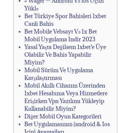
« Wager — Android Və İos Üçün
Yüklə
Bet Türkiye Spor Bahisleri 1xbet
Canli Bahis
Bet Mobile Vebsayt Və 1x Bet
Mobil Uygulama Indir 2023
Yasal Yaşta Değilsem 1xbet’e Üye
Olabilir Ve Bahis Yapabilir
Miyim?
Mobil Sürüm Ve Uygulama
Karşılaştırması
Mobil Akıllı Cihazım Üzerinden
1xbet Hesabıma Veya Hizmetlere
Erişirken Vpn Yazılımı Yükleyip
Kullanabilir Miyim?
Diğer Mobil Oyun Kategorileri
Bet Uygulamasının (android & Ios
Için) Avantajları