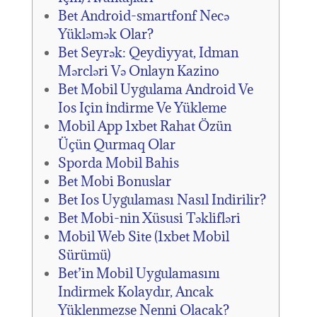
Bet Android-smartfonf Necə
Yükləmək Olar?
Bet Seyrək: Qeydiyyat, Idman
Mərcləri Və Onlayn Kazino
Bet Mobil Uygulama Android Ve
Ios Için İndirme Ve Yükleme
Mobil App 1xbet Rahat Özün
Üçün Qurmaq Olar
Sporda Mobil Bahis
Bet Mobi Bonuslar
Bet Ios Uygulaması Nasıl Indirilir?
Bet Mobi-nin Xüsusi Təklifləri
Mobil Web Site (1xbet Mobil
Sürümü)
Bet’in Mobil Uygulamasını
Indirmek Kolaydır, Ancak
Yüklenmezse Nenni Olacak?