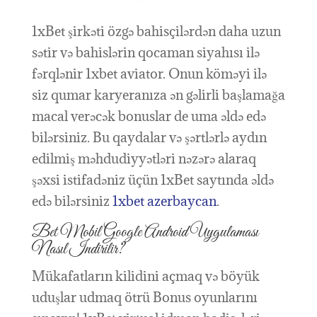
1xBet şirkəti özgə bahisçilərdən daha uzun
sətir və bahislərin qocaman siyahısı ilə
fərqlənir 1xbet aviator. Onun köməyi ilə
siz qumar karyeranıza ən gəlirli başlamağa
macal verəcək bonuslar de uma əldə edə
bilərsiniz. Bu qaydalar və şərtlərlə aydın
edilmiş məhdudiyyətləri nəzərə alaraq
şəxsi istifadəniz üçün 1xBet saytında əldə
edə bilərsiniz
1xbet azerbaycan
.
Bet Mobil Google Android Uygulaması
Nasıl Indirilir?
Mükafatların kilidini açmaq və böyük
uduşlar udmaq ötrü Bonus oyunlarını