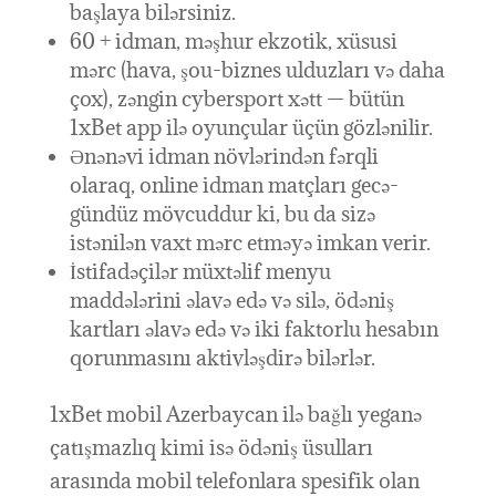
başlaya bilərsiniz.
60 + idman, məşhur ekzotik, xüsusi
mərc (hava, şou-biznes ulduzları və daha
çox), zəngin cybersport xətt — bütün
1xBet app ilə oyunçular üçün gözlənilir.
Ənənəvi idman növlərindən fərqli
olaraq, online idman matçları gecə-
gündüz mövcuddur ki, bu da sizə
istənilən vaxt mərc etməyə imkan verir.
İstifadəçilər müxtəlif menyu
maddələrini əlavə edə və silə, ödəniş
kartları əlavə edə və iki faktorlu hesabın
qorunmasını aktivləşdirə bilərlər.
1xBet mobil Azerbaycan ilə bağlı yeganə
çatışmazlıq kimi isə ödəniş üsulları
arasında mobil telefonlara spesifik olan