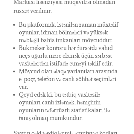
Markası lisenziyası müqaviləsi olmadan
rüsxət verilmir.
Bu platformda istənilən zaman müxtəlif
oyunlar, idman bölmələri və yüksək
məbləğli bahis imkanları mövcuddur.
Bukmeker kontoru hər fürsətdə vahid
neçə uğurlu mərc eləmək üçün sərbəst
vasitələrdən istifadə etməyi təklif edir.
Mövcud olan əlaqə variantları arasında
e-poçt, telefon və canlı söhbət seçimləri
var.
Qeyd edək ki, bu tətbiq vasitəsilə
oyunları canlı izləmək, həmçinin
oyunların təfərrüatlı statistikaları ilə
tanış olmaq mümkündür.
Saytın cəld təsdiqlənmiş əmniyyət kodları