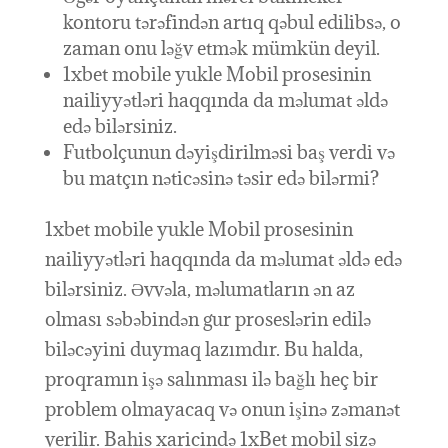
kontoru tərəfindən artıq qəbul edilibsə, o
zaman onu ləğv etmək mümkün deyil.
1xbet mobile yukle Mobil prosesinin
nailiyyətləri haqqında da məlumat əldə
edə bilərsiniz.
Futbolçunun dəyişdirilməsi baş verdi və
bu matçın nəticəsinə təsir edə bilərmi?
1xbet mobile yukle Mobil prosesinin
nailiyyətləri haqqında da məlumat əldə edə
bilərsiniz. Əvvəla, məlumatların ən az
olması səbəbindən gur proseslərin edilə
biləcəyini duymaq lazımdır. Bu halda,
proqramın işə salınması ilə bağlı heç bir
problem olmayacaq və onun işinə zəmanət
verilir. Bahis xaricində 1xBet mobil sizə