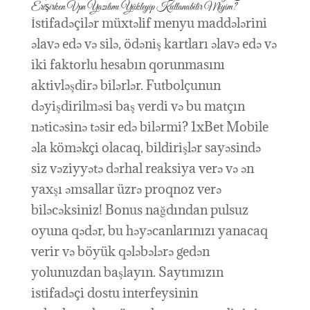
Erişirken Vpn Yazılımı Yükleyip Kullanabilir Miyim?
İstifadəçilər müxtəlif menyu maddələrini
əlavə edə və silə, ödəniş kartları əlavə edə və
iki faktorlu hesabın qorunmasını
aktivləşdirə bilərlər. Futbolçunun
dəyişdirilməsi baş verdi və bu matçın
nəticəsinə təsir edə bilərmi? 1xBet Mobile
əla köməkçi olacaq, bildirişlər sayəsində
siz vəziyyətə dərhal reaksiya verə və ən
yaxşı əmsallar üzrə proqnoz verə
biləcəksiniz! Bonus nağdından pulsuz
oyuna qədər, bu həyəcanlarınızı yanacaq
verir və böyük qələbələrə gedən
yolunuzdan başlayın. Saytımızın
istifadəçi dostu interfeysinin