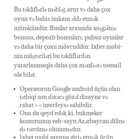
Bu təkliflərlə məbləğ artır və daha çox
oyun və bahis imkanı əldə etmək
mümkündür. Bunlar arasında xoşgəlmə
bonusu, depozit bonusları, pulsuz oyunlar
və daha bir çoxu mövcuddur. 1xbet mobi-
nin müştəriləri bu təkliflərdən
yararlanmaqla daha çox mənfəətə toenail
ola bilər.
Operatorun Google android üçün olan
tətbiqi son dərəcə gözəl dizayna və
rahat » « interfeysə sahibdir.
Onu da qeyd edək ki, bukmeker
kontorunun veb-saytı Azərbaycan dilinə
də tərcümə olunmuşdur.
1xbet mobi saytına giriş etmək üçün,