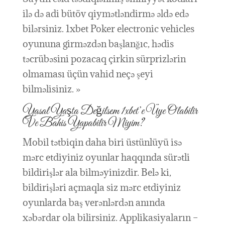
ilə də adi bütöv qiymətləndirmə əldə edə
bilərsiniz. 1xbet Poker electronic vehicles
oyununa girməzdən başlanğıc, hədis
təcrübəsini pozacaq çirkin sürprizlərin
olmaması üçün vahid neçə şeyi
bilməlisiniz. »
Yasal Yaşta Değilsem 1xbet’e Üye Olabilir
Ve Bahis Yapabilir Miyim?
Mobil tətbiqin daha biri üstünlüyü isə
mərc etdiyiniz oyunlar haqqında sürətli
bildirişlər ala bilməyinizdir. Belə ki,
bildirişləri açmaqla siz mərc etdiyiniz
oyunlarda baş verənlərdən anında
xəbərdar ola bilirsiniz. Applikasiyaların –