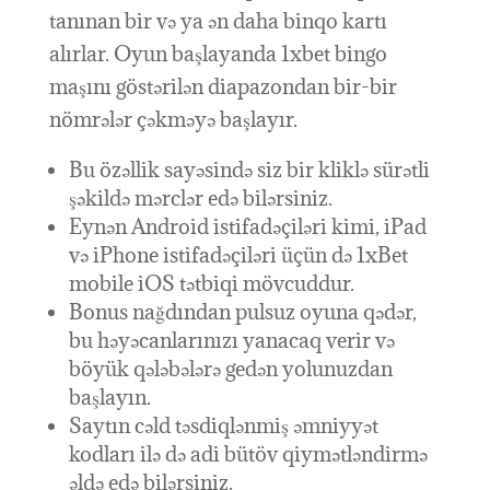
tanınan bir və ya ən daha binqo kartı
alırlar. Oyun başlayanda 1xbet bingo
maşını göstərilən diapazondan bir-bir
nömrələr çəkməyə başlayır.
Bu özəllik sayəsində siz bir kliklə sürətli
şəkildə mərclər edə bilərsiniz.
Eynən Android istifadəçiləri kimi, iPad
və iPhone istifadəçiləri üçün də 1xBet
mobile iOS tətbiqi mövcuddur.
Bonus nağdından pulsuz oyuna qədər,
bu həyəcanlarınızı yanacaq verir və
böyük qələbələrə gedən yolunuzdan
başlayın.
Saytın cəld təsdiqlənmiş əmniyyət
kodları ilə də adi bütöv qiymətləndirmə
əldə edə bilərsiniz.