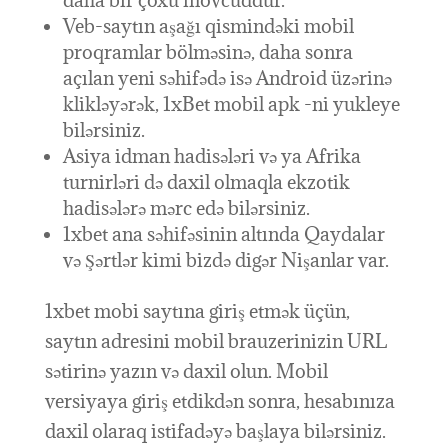
daha bir çoxu mövcuddur.
Veb-saytın aşağı qismindəki mobil
proqramlar bölməsinə, daha sonra
açılan yeni səhifədə isə Android üzərinə
klikləyərək, 1xBet mobil apk -ni yukleye
bilərsiniz.
Asiya idman hadisələri və ya Afrika
turnirləri də daxil olmaqla ekzotik
hadisələrə mərc edə bilərsiniz.
1xbet ana səhifəsinin altında Qaydalar
və Şərtlər kimi bizdə digər Nişanlar var.
1xbet mobi saytına giriş etmək üçün,
saytın adresini mobil brauzerinizin URL
sətirinə yazın və daxil olun. Mobil
versiyaya giriş etdikdən sonra, hesabınıza
daxil olaraq istifadəyə başlaya bilərsiniz.