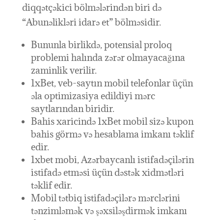
diqqətçəkici bölmələrindən biri də
“Abunəlikləri idarə et” bölməsidir.
Bununla birlikdə, potensial proloq
problemi halında zərər olmayacağına
zaminlik verilir.
1xBet, veb-saytın mobil telefonlar üçün
əla optimizasiya edildiyi mərc
saytlarından biridir.
Bahis xaricində 1xBet mobil sizə kupon
bahis görmə və hesablama imkanı təklif
edir.
1xbet mobi, Azərbaycanlı istifadəçilərin
istifadə etməsi üçün dəstək xidmətləri
təklif edir.
Mobil tətbiq istifadəçilərə mərclərini
tənzimləmək və şəxsiləşdirmək imkanı