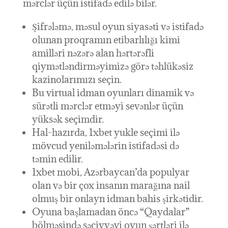
mərclər üçün istifadə edilə bilər.
Şifrələmə, məsul oyun siyasəti və istifadə
olunan proqramın etibarlılığı kimi
amilləri nəzərə alan hərtərəfli
qiymətləndirməyimizə görə təhlükəsiz
kazinolarımızı seçin.
Bu virtual idman oyunları dinamik və
sürətli mərclər etməyi sevənlər üçün
yüksək seçimdir.
Hal-hazırda, 1xbet yukle seçimi ilə
mövcud yeniləmələrin istifadəsi də
təmin edilir.
1xbet mobi, Azərbaycan’da populyar
olan və bir çox insanın marağına nail
olmuş bir onlayn idman bahis şirkətidir.
Oyuna başlamadan öncə “Qaydalar”
bölməsində səciyyəvi oyun şərtləri ilə