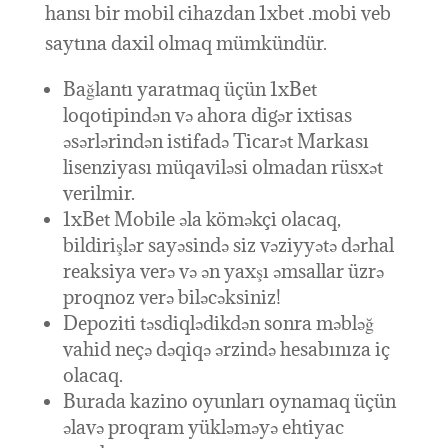
hansı bir mobil cihazdan 1xbet .mobi veb
saytına daxil olmaq mümkündür.
Bağlantı yaratmaq üçün 1xBet
loqotipindən və ahora digər ixtisas
əsərlərindən istifadə Ticarət Markası
lisenziyası müqaviləsi olmadan rüsxət
verilmir.
1xBet Mobile əla köməkçi olacaq,
bildirişlər sayəsində siz vəziyyətə dərhal
reaksiya verə və ən yaxşı əmsallar üzrə
proqnoz verə biləcəksiniz!
Depoziti təsdiqlədikdən sonra məbləğ
vahid neçə dəqiqə ərzində hesabınıza iç
olacaq.
Burada kazino oyunları oynamaq üçün
əlavə proqram yükləməyə ehtiyac