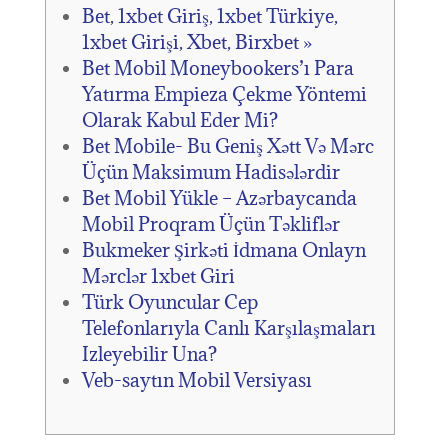
Bet, 1xbet Giriş, 1xbet Türkiye,
1xbet Girişi, Xbet, Birxbet »
Bet Mobil Moneybookers’ı Para
Yatırma Empieza Çekme Yöntemi
Olarak Kabul Eder Mi?
Bet Mobile- Bu Geniş Xətt Və Mərc
Üçün Maksimum Hadisələrdir
Bet Mobil Yükle – Azərbaycanda
Mobil Proqram Üçün Təkliflər
Bukmeker Şirkəti İdmana Onlayn
Mərclər 1xbet Giri
Türk Oyuncular Cep
Telefonlarıyla Canlı Karşılaşmaları
Izleyebilir Una?
Veb-saytın Mobil Versiyası