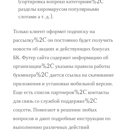
(сортировка вопреки категориям%2C
разделы киромарусом популярными
слотами а т. д. ).
Только клиент оформит подписку на
рассылку%2C он постоянно будет получить
новости об акциях и действующих бонусах
БК. Футер сайта содержит информацию об
организации%2C указаны правила работы
букмекера%2C дается ссылка на скачивание
приложения и установки мобильной версии.
Еще есть список партнеров%2C контакты
для связь со службой поддержке%2C
соцсети. Помогают в решении любых
вопросов и дают подробные инструкции по
выполнению различных действий