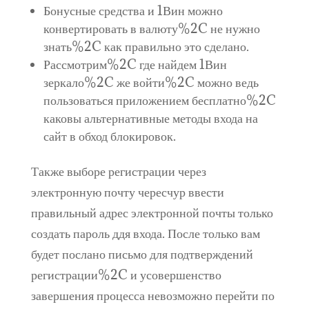
Бонусные средства и 1Вин можно
конвертировать в валюту%2C не нужно
знать%2C как правильно это сделано.
Рассмотрим%2C где найдем 1Вин
зеркало%2C же войти%2C можно ведь
пользоваться приложением бесплатно%2C
каковы альтернативные методы входа на
сайт в обход блокировок.
Также выборе регистрации через
электронную почту чересчур ввести
правильный адрес электронной почты только
создать пароль ддя входа. После только вам
будет послано письмо для подтверждений
регистрации%2C и усовершенство
завершения процесса невозможно перейти по