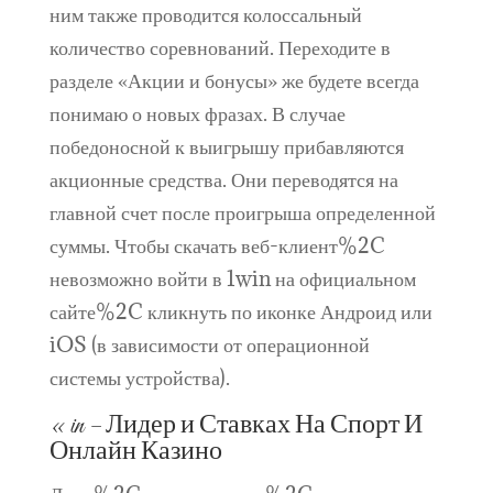
ним также проводится колоссальный
количество соревнований. Переходите в
разделе «Акции и бонусы» же будете всегда
понимаю о новых фразах. В случае
победоносной к выигрышу прибавляются
акционные средства. Они переводятся на
главной счет после проигрыша определенной
суммы. Чтобы скачать веб-клиент%2C
невозможно войти в 1win на официальном
сайте%2C кликнуть по иконке Андроид или
iOS (в зависимости от операционной
системы устройства).
« in – Лидер и Ставках На Спорт И
Онлайн Казино