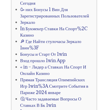
Сегодня
🥳 них Бонусы 1 Вин Для
Зарегистрированных Пользователей
Зеркало
In Букмекер Ставки На Спорт%2C
Казино
🔎 Где Найти стулочасы Зеркало
1вин%3F
Бонусы и Старт От 1win
Вход прошло 1win App
« in – Лидер а Ставках На Спорт И
Онлайн Казино
Прямая Трансляция Олимпийских
Игр 1win%3A Смотрите События в
Париже 2024 январе
🤔 Часто задаваемые Вопросы О
Ставках В Бк 1win