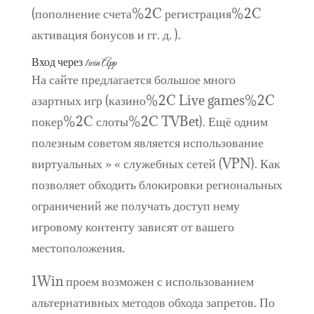
(пополнение счета%2C регистрация%2C
активация бонусов и гг. д. ).
Вход через 1win App
На сайте предлагается большое много
азартных игр (казино%2C Live games%2C
покер%2C слоты%2C TVBet). Ещё одним
полезным советом является использование
виртуальных » « служебных сетей (VPN). Как
позволяет обходить блокировки региональных
ограничений же получать доступ нему
игровому контенту зависят от вашего
местоположения.
1Win проем возможен с использованием
альтернативных методов обхода запретов. По