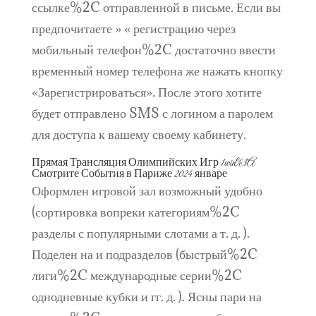
ссылке%2C отправленной в письме. Если вы
предпочитаете » « регистрацию через
мобильный телефон%2C достаточно ввести
временный номер телефона же нажать кнопку
«Зарегистрироваться». После этого хотите
будет отправлено SMS с логином а паролем
для доступа к вашему своему кабинету.
Прямая Трансляция Олимпийских Игр 1win%3A
Смотрите События в Париже 2024 январе
Оформлен игровой зал возможный удобно
(сортировка вопреки категориям%2C
разделы с популярными слотами а т. д. ).
Поделен на и подразделов (быстрый%2C
лиги%2C международные серии%2C
однодневные кубки и гг. д. ). Ясны пари на