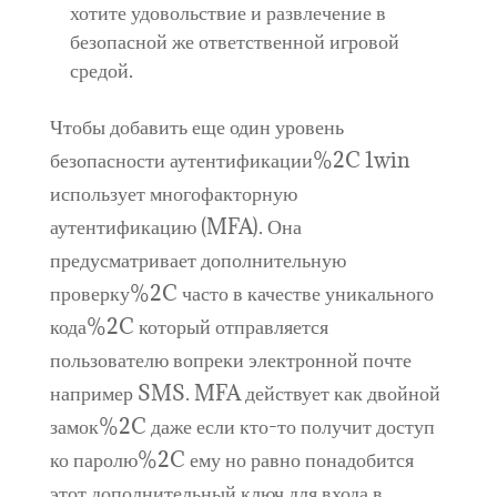
хотите удовольствие и развлечение в
безопасной же ответственной игровой
средой.
Чтобы добавить еще один уровень
безопасности аутентификации%2C 1win
использует многофакторную
аутентификацию (MFA). Она
предусматривает дополнительную
проверку%2C часто в качестве уникального
кода%2C который отправляется
пользователю вопреки электронной почте
например SMS. MFA действует как двойной
замок%2C даже если кто-то получит доступ
ко паролю%2C ему но равно понадобится
этот дополнительный ключ для входа в