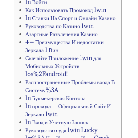
In Войти
Как Использовать Промокод 1win
In Ставки На Спорт и Онлайн Казино
Руководства по Казино 1win
Азартные Развлечения Казино
➕➖ Преимущества И недостатки
Зеркала 1 Вин
Скачайте Приложение 1win для
Мобильных Устройств
Ios%2Fandroid!
Распространенные Проблемы входа В
Систему%3A
In Букмекерская Контора
In прохода — Официальный Сайт И
Зеркало 1win
In Вход и Учетную Запись
Руководство судя 1win Lucky