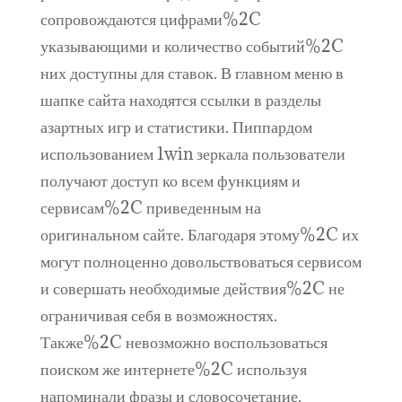
сопровождаются цифрами%2C
указывающими и количество событий%2C
них доступны для ставок. В главном меню в
шапке сайта находятся ссылки в разделы
азартных игр и статистики. Пиппардом
использованием 1win зеркала пользователи
получают доступ ко всем функциям и
сервисам%2C приведенным на
оригинальном сайте. Благодаря этому%2C их
могут полноценно довольствоваться сервисом
и совершать необходимые действия%2C не
ограничивая себя в возможностях.
Также%2C невозможно воспользоваться
поиском же интернете%2C используя
напоминали фразы и словосочетание.