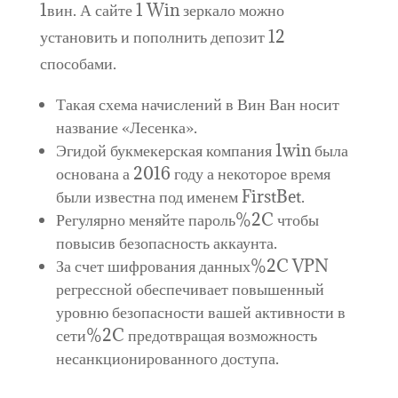
1вин. А сайте 1 Win зеркало можно
установить и пополнить депозит 12
способами.
Такая схема начислений в Вин Ван носит
название «Лесенка».
Эгидой букмекерская компания 1win была
основана а 2016 году а некоторое время
были известна под именем FirstBet.
Регулярно меняйте пароль%2C чтобы
повысив безопасность аккаунта.
За счет шифрования данных%2C VPN
регрессной обеспечивает повышенный
уровню безопасности вашей активности в
сети%2C предотвращая возможность
несанкционированного доступа.