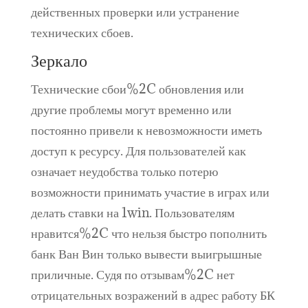
действенных проверки или устранение
технических сбоев.
Зеркало
Технические сбои%2C обновления или
другие проблемы могут временно или
постоянно привели к невозможности иметь
доступ к ресурсу. Для пользователей как
означает неудобства только потерю
возможности принимать участие в играх или
делать ставки на 1win. Пользователям
нравится%2C что нельзя быстро пополнить
банк Ван Вин только вывести выигрышные
приличные. Судя по отзывам%2C нет
отрицательных возражений в адрес работу БК