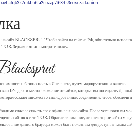
pgoaehafqb3z2mkbh6fa2cozzp7t634k3eoxezad.onion
ылка
на сайт BLACKSPRUT. Чтобы зайти на сайт из РФ, обязательно использ
 TOR. Зеркала onion смотрите ниже..
lacksprut
анонимность и безопасность в Интернете, путем маршрутизации вашего
я ваш IP-адрес и местоположение от сайтов, которые вы посещаете. Данны
 которая создает множество зашифрованных соединений, чтобы обеспечит
ходимо сначала скачать его с официального сайта. После установки вы мо
осещения сайтов в сети TOR. Обратите внимание, что некоторые сайты могу
ользование данного браузера может быть полезным для доступа к таким са