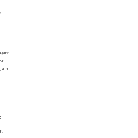
в
здает
уг.
 что
t
ut