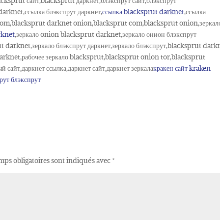
cksprut сайт,blacksprut даркнет,блэкспрут сайт,блэкспрут
arknet,ссылка блэкспрут даркнет,
ссылка blacksprut darknet
,ссылка
com,blacksprut darknet onion,blacksprut com,blacksprut onion,зеркал
rknet
,зеркало onion blacksprut darknet,зеркало онион блэкспрут
ut darknet,зеркало блэкспрут даркнет,зеркало блэкспрут,blacksprut dark
arknet,рабочее зеркало blacksprut,blacksprut onion tor,blacksprut
сайт,даркнет ссылка,даркнет сайт,даркнет зеркала
кракен сайт
kraken
рут
блэкспрут
mps obligatoires sont indiqués avec
*