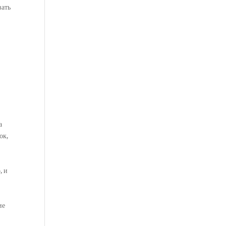
вать
а
ок,
т
, и
ие