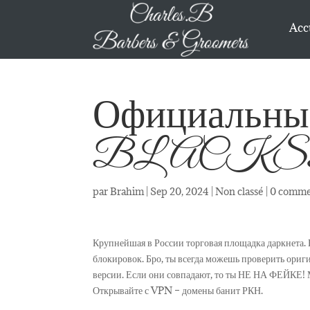
Acc
Официальны
BLACK
par
Brahim
|
Sep 20, 2024
|
Non classé
|
0 comme
Крупнейшая в России торговая площадка даркнета. 
блокировок. Бро, ты всегда можешь проверить ориг
версии. Если они совпадают, то ты НЕ НА ФЕЙКЕ! 
Открывайте с VPN – домены банит РКН.