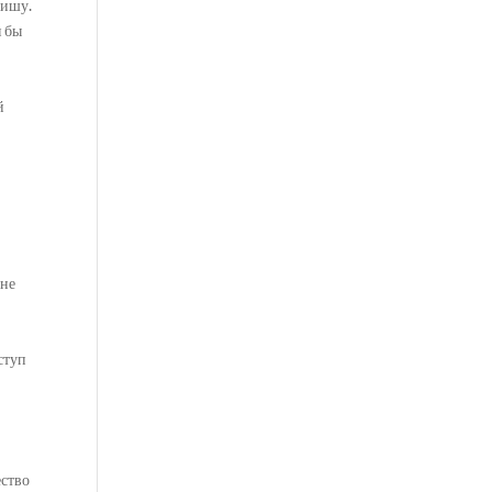
нишу.
я бы
й
 не
ступ
ество