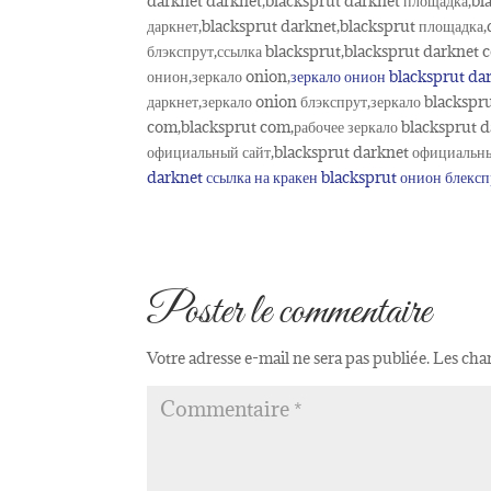
darknet darknet,blacksprut darknet площадка,bla
даркнет,blacksprut darknet,blacksprut площадка,d
блэкспрут,ссылка blacksprut,blacksprut darknet 
онион,зеркало onion,
зеркало онион blacksprut da
даркнет,зеркало onion блэкспрут,зеркало blackspr
com,blacksprut com,рабочее зеркало blacksprut d
официальный сайт,blacksprut darknet официальный 
darknet
ссылка на кракен
blacksprut онион
блексп
Poster le commentaire
Votre adresse e-mail ne sera pas publiée.
Les cha