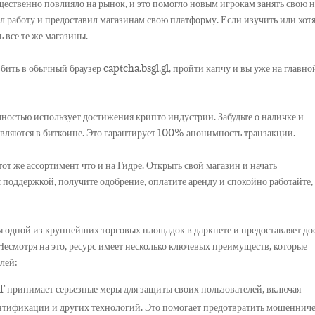
щественно повлияло на рынок, и это помогло новым игрокам занять свою 
ил работу и предоставил магазинам свою платформу. Если изучить или хот
 все те же магазины.
вбить в обычный браузер captcha.bsgl.gl, пройти капчу и вы уже на главно
ностью использует достижения крипто индустрии. Забудьте о наличке и
ствляются в биткоине. Это гарантирует 100% анонимность транзакции.
от же ассортимент что и на Гидре. Открыть свой магазин и начать
 поддержкой, получите одобрение, оплатите аренду и спокойно работайте,
одной из крупнейших торговых площадок в даркнете и предоставляет до
Несмотря на это, ресурс имеет несколько ключевых преимуществ, которые
лей:
принимает серьезные меры для защиты своих пользователей, включая
нтификации и других технологий. Это помогает предотвратить мошеннич