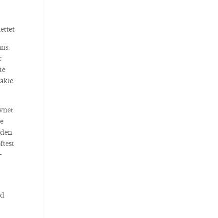
ans.
r
te
takte
avnet
ne
oden
ftest
-
ld