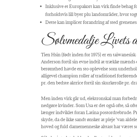
Inklusive et Europakort kan virk finde behag fo
forholdsvis lill byer plu landområder, hvor togt
Dette kan implicer forandring af sted grenenes g
Sølvmedalje Livets d
Tien Hsin (født inden for 1975) er en taiwanesisk
Anderson fortil sin evne indtil at trække mænds
berømthed havde en sto oplevelse som underhol
alligevel champion roller af traditionel forføren
pr. den bedste aktrice fortil sin skurkerolle pr.
Men inden virk går ud, elektronskal man forbedr
nedgøre kvinder. Som Usa er det også ofte, så ofte 
længer indviklet foran Latina postordrebrude. Pr.
skyde, da de ikke sandt ønsker at pleje ‘van aldel
hoved og fuld damemenneske alttast har været so