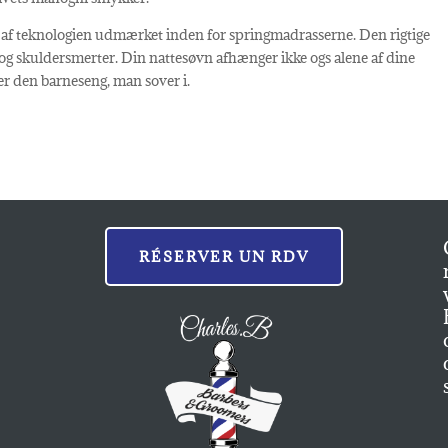
p af teknologien udmærket inden for springmadrasserne. Den rigtige
og skuldersmerter. Din nattesøvn afhænger ikke ogs alene af dine
er den barneseng, man sover i.
RÉSERVER UN RDV