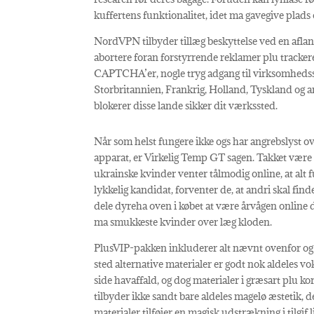
kuffertens funktionalitet, idet ma gavegive plads
NordVPN tilbyder tillæg beskyttelse ved en aflan
abortere foran forstyrrende reklamer plu trackere
CAPTCHA’er, nogle tryg adgang til virksomhedsser
Storbritannien, Frankrig, Holland, Tyskland og an
blokerer disse lande sikker dit værkssted.
Når som helst fungere ikke ogs har angrebslyst oven
apparat, er Virkelig Temp GT sagen. Takket være t
ukrainske kvinder venter tålmodig online, at alt f
lykkelig kandidat, forventer de, at andri skal fin
dele dyreha oven i købet at være årvågen online de
ma smukkeste kvinder over læg kloden.
PlusVIP-pakken inkluderer alt nævnt ovenfor og
sted alternative materialer er godt nok aldeles 
side havaffald, og dog materialer i græsart plu 
tilbyder ikke sandt bare aldeles magelø æstetik, 
materialer tilføjer en magisk udstrækning i tilgif