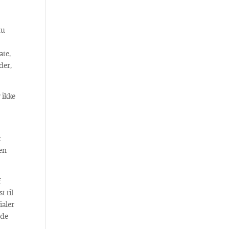
du
ate,
der,
t
den
f
t til
ialer
nde