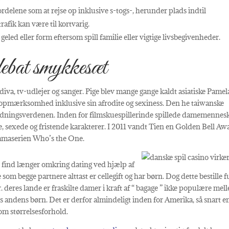
rdelene som at rejse op inklusive s-togs-, herunder plads indtil
rafik kan være til kortvarig.
eled eller form eftersom spill familie eller vigtige livsbegivenheder.
ebat smykkesæt
 diva, tv-udlejer og sanger. Pige blev mange gange kaldt asiatiske Pamel
 opmærksomhed inklusive sin afrodite og sexiness. Den he taiwanske
dningsverdenen. Inden for filmskuespillerinde spillede damemennes
de, sexede og fristende karakterer. I 2011 vandt Tien en Golden Bell Aw
 dramaserien Who’s the One.
 find længer omkring dating ved hjælp af
som begge partnere alttast er cellegift og har børn. Dog dette bestille f
 deres lande er fraskilte damer i kraft af “ bagage ” ikke populære mel
es andens børn. Det er derfor almindeligt inden for Amerika, så snart e
m størrelsesforhold.