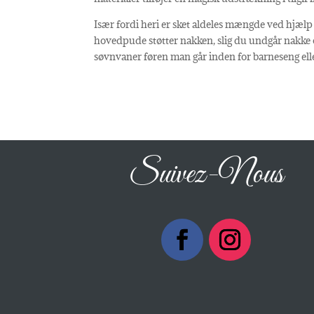
Især fordi heri er sket aldeles mængde ved hjæl
hovedpude støtter nakken, slig du undgår nakke 
søvnvaner føren man går inden for barneseng ell
Suivez-Nous