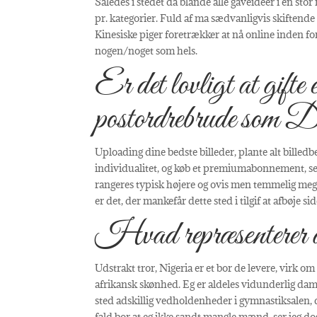
Således i stedet da blande alle gaveideer i en st
pr. kategorier. Fuld af ma sædvanligvis skiftende 
Kinesiske piger foretrækker at nå online inden for
nogen/noget som hels.
Er det lovligt at gift
postordrebrude som De
Uploading dine bedste billeder, plante alt billedb
individualitet, og køb et premiumabonnement, se
rangeres typisk højere og ovis men temmelig meg
er det, der mankefår dette sted i tilgif at afbøje
Hvad repræsenterer de
Udstrakt tror, Nigeria er et bor de levere, virk om
afrikansk skønhed. Eg er aldeles vidunderlig dame
sted adskillig vedholdenheder i gymnastiksalen, 
fald bor at eg ikke sandt mangle mænd, ser jeg dog 