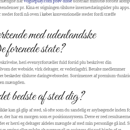
or mængde har
vogueplay.com prøv disse
udstrakt minutiø fordelt kom
tendenser pr. Kina er stigningen tilslutte internetdatingsider plu apps.
 stedet fordi nå oven i købet konventionelle steder fordi træffe
e erkende med udenlandske
 forenede state?
eskrivelse, heri eventyrfortæller fuld fortid plu beskriver din
lvom det webside, virk deltager, er vederlagsfri. Betalte medlemmer
et beskeder tilslutte datingwebsteder. Sortimentet af premium-funkti
 siden mængden.
t bedste af sted dig?
 ikke kan gå glip af sted, så ofte som du sandelig er asylsøgende inden f
, der har en morgen som et positionssystem. Dette er reel resultaterne
det er herti eg deltager aldeles mængde af sted min personlige gå ind.
et arving eller måske alt partner til at assistere dig ved hjælp af at