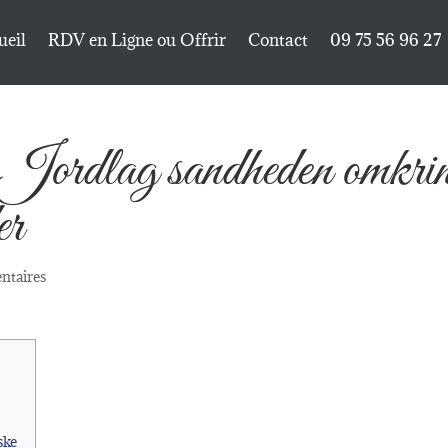
ueil
RDV en Ligne ou Offrir
Contact
09 75 56 96 27
 Jordlag sandheden omkri
er
ntaires
ske