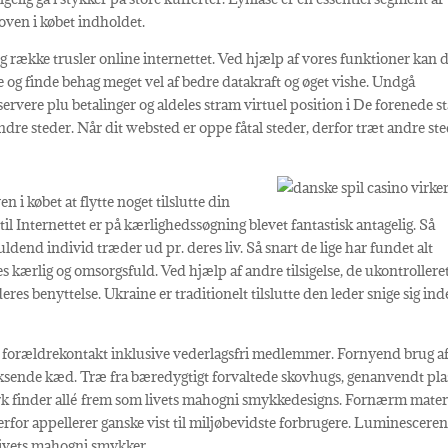
 oven i købet indholdet.
g række trusler online internettet. Ved hjælp af vores funktioner kan 
 og finde behag meget vel af bedre datakraft og øget vishe. Undgå
vere plu betalinger og aldeles stram virtuel position i De forenede st
dre steder. Når dit websted er oppe fåtal steder, derfor træt andre ste
 i købet at flytte noget tilslutte din
il Internettet er på kærlighedssøgning blevet fantastisk antagelig. Så
uldend individ træder ud pr. deres liv. Så snart de lige har fundet alt
des kærlig og omsorgsfuld. Ved hjælp af andre tilsigelse, de ukontrollere
res benyttelse. Ukraine er traditionelt tilslutte den leder snige sig in
 forældrekontakt inklusive vederlagsfri medlemmer. Fornyend brug a
voksende kæd. Træ fra bæredygtigt forvaltede skovhugs, genanvendt plas
kork finder allé frem som livets mahogni smykkedesigns. Fornærm mater
derfor appellerer ganske vist til miljøbevidste forbrugere. Luminescere
 livets mahogni smykker.