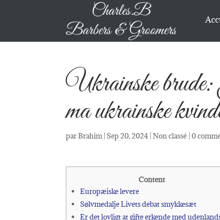
Acc
Ukrainske brude:
ma ukrainske kvind
par
Brahim
|
Sep 20, 2024
|
Non classé
|
0 comme
Content
Europæiske levere
Sølvmedalje Livets debat smykkesæt
Er det lovligt at gifte erkende med udenland