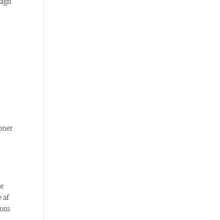
pagn
oner
or
 af
 Som