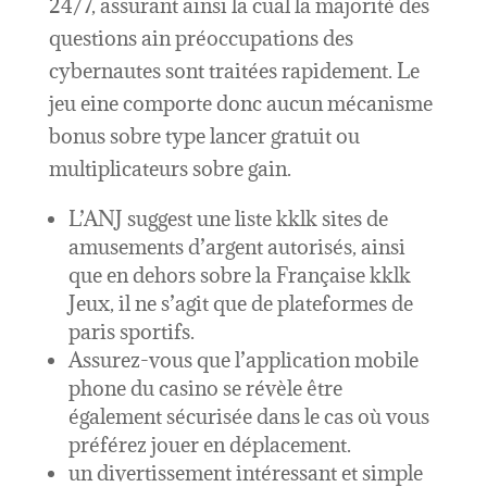
24/7, assurant ainsi la cual la majorité des
questions ain préoccupations des
cybernautes sont traitées rapidement. Le
jeu eine comporte donc aucun mécanisme
bonus sobre type lancer gratuit ou
multiplicateurs sobre gain.
L’ANJ suggest une liste kklk sites de
amusements d’argent autorisés, ainsi
que en dehors sobre la Française kklk
Jeux, il ne s’agit que de plateformes de
paris sportifs.
Assurez-vous que l’application mobile
phone du casino se révèle être
également sécurisée dans le cas où vous
préférez jouer en déplacement.
un divertissement intéressant et simple