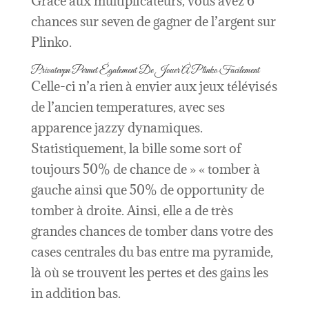
Grâce aux multiplicateurs, vous avez 6
chances sur seven de gagner de l’argent sur
Plinko.
Privatevpn Permet Également De Jouer À Plinko Facilement
Celle-ci n’a rien à envier aux jeux télévisés
de l’ancien temperatures, avec ses
apparence jazzy dynamiques.
Statistiquement, la bille some sort of
toujours 50% de chance de » « tomber à
gauche ainsi que 50% de opportunity de
tomber à droite. Ainsi, elle a de très
grandes chances de tomber dans votre des
cases centrales du bas entre ma pyramide,
là où se trouvent les pertes et des gains les
in addition bas.