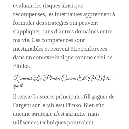
évaluant les risques ainsi que
récompenses, les internautes apprennent à
formuler des stratégies qui peuvent
s’appliquer dans d’autres domaines entre
ma vie. Ces compétences sont
inestimables et peuvent être renforcées
dans un contexte ludique comme celui de
Plinko.
L’avenir De Plinko Casino Et Ni Moto-
sport
Il existe 3 astuces principales fill gagner de
l’argent sur le tableau Plinko. Bien sûr,
aucune stratégie n’est garantie, mais
utiliser ces techniques pourraient