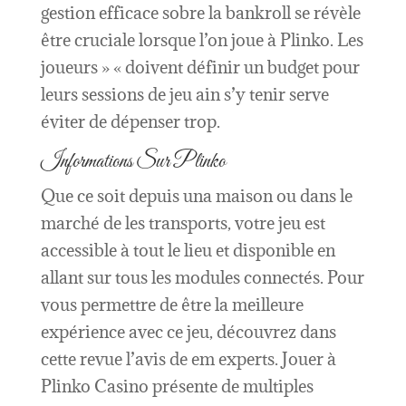
gestion efficace sobre la bankroll se révèle
être cruciale lorsque l’on joue à Plinko. Les
joueurs » « doivent définir un budget pour
leurs sessions de jeu ain s’y tenir serve
éviter de dépenser trop.
Informations Sur Plinko
Que ce soit depuis una maison ou dans le
marché de les transports, votre jeu est
accessible à tout le lieu et disponible en
allant sur tous les modules connectés. Pour
vous permettre de être la meilleure
expérience avec ce jeu, découvrez dans
cette revue l’avis de em experts. Jouer à
Plinko Casino présente de multiples