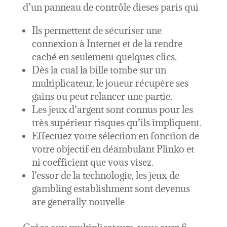
d’un panneau de contrôle dieses paris qui
Ils permettent de sécuriser une
connexion à Internet et de la rendre
caché en seulement quelques clics.
Dès la cual la bille tombe sur un
multiplicateur, le joueur récupère ses
gains ou peut relancer une partie.
Les jeux d’argent sont connus pour les
très supérieur risques qu’ils impliquent.
Effectuez votre sélection en fonction de
votre objectif en déambulant Plinko et
ni coefficient que vous visez.
l’essor de la technologie, les jeux de
gambling establishment sont devenus
are generally nouvelle