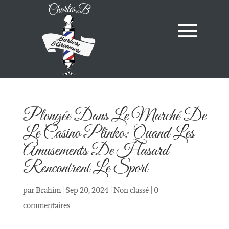
Plongée Dans Le Marché De
Le Casino Plinko: Quand Les
Amusements De Hasard
Rencontrent Le Sport
par
Brahim
|
Sep 20, 2024
|
Non classé
|
0
commentaires