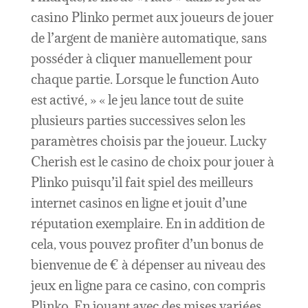
casino Plinko permet aux joueurs de jouer
de l’argent de manière automatique, sans
posséder à cliquer manuellement pour
chaque partie. Lorsque le function Auto
est activé, » « le jeu lance tout de suite
plusieurs parties successives selon les
paramètres choisis par the joueur. Lucky
Cherish est le casino de choix pour jouer à
Plinko puisqu’il fait spiel des meilleurs
internet casinos en ligne et jouit d’une
réputation exemplaire. En in addition de
cela, vous pouvez profiter d’un bonus de
bienvenue de € à dépenser au niveau des
jeux en ligne para ce casino, con compris
Plinko. En jouant avec des mises variées