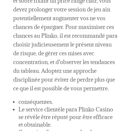
et sobre fixant un price range clair, vous
devez prolonger votre session de jeu ain
potentiellement augmenter vos ne vos
chances de épargner. Pour maximiser ces
chances au Plinko, il est recommandé para
choisir judicieusement le présent niveau
de risque, de gérer ces mises avec
concentration, et d’observer les tendances
du tableau. Adoptez une approche
disciplinée pour éviter de perdre plus que
ce que il est possible de vous permettre.
conséquentes.
Le service clientèle para Plinko Casino
se révèle être réputé pour être efficace
et obtainable.