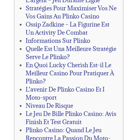
L’argent – Jeu Durante Ligne
Stratégies Pour Maximiser Vos Ne
Vos Gains Au Plinko Casino
Ossip Zadkine – La Figurine Est
Un Activity De Combat
Informations Sur Plinko
Quelle Est Una Meilleure Stratégie
Serve Le Plinko?
En Quoi Lucky Cherish Est-il Le
Meilleur Casino Pour Pratiquer À
Plinko?
L’avenir De Plinko Casino Et I
Moto-sport
Niveau De Risque
Le Jeu De Bille Plinko Casino: Avis
Finish Et Test Gratuit
Plinko Casino: Quand Le Jeu
Rencontre La Passion Du Moto-