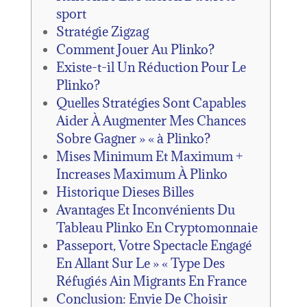
sport
Stratégie Zigzag
Comment Jouer Au Plinko?
Existe-t-il Un Réduction Pour Le
Plinko?
Quelles Stratégies Sont Capables
Aider À Augmenter Mes Chances
Sobre Gagner » « à Plinko?
Mises Minimum Et Maximum +
Increases Maximum À Plinko
Historique Dieses Billes
Avantages Et Inconvénients Du
Tableau Plinko En Cryptomonnaie
Passeport, Votre Spectacle Engagé
En Allant Sur Le » « Type Des
Réfugiés Ain Migrants En France
Conclusion: Envie De Choisir