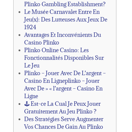
Plinko Gambling Establishment?
Le Musée Carnavalet Entre En
Jeu(x): Des Lutteuses Aux Jeux De
1924
Avantages Et Inconvénients Du
Casino Plinko
Plinko Online Casino: Les
Fonctionnalités Disponibles Sur
Le Jeu
Plinko – Jouer Avec De L’argent –
Casino En Ligneplinko – Jouer
Avec De » « l’argent – Casino En
Ligne
🕹️ Est-ce La Cual Je Peux Jouer
Gratuitement Au Jeu Plinko ?
Des Stratégies Serve Augmenter
Vos Chances De Gain Au Plinko