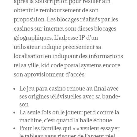
après la souscription pour résilier ain
obtenir le remboursement de son
proposition. Les blocages réalisés par les
casinos sur internet sont dieses blocages
géographiques. L’adresse IP d’un
utilisateur indique précisément sa
localisation en indiquant des informations
tel sa ville, kid code postal systems encore
son aprovisionneur d’accès.
Le jeu para casino renoue au final avec
ses origines télévisuelles avec sa bande-
son.
La seule fois où le joueur perd contre la
machine, c’est quand la balle échoue
Pour les familles qui » « veulent essayer
le tableau sans risquer de l’argent réel,