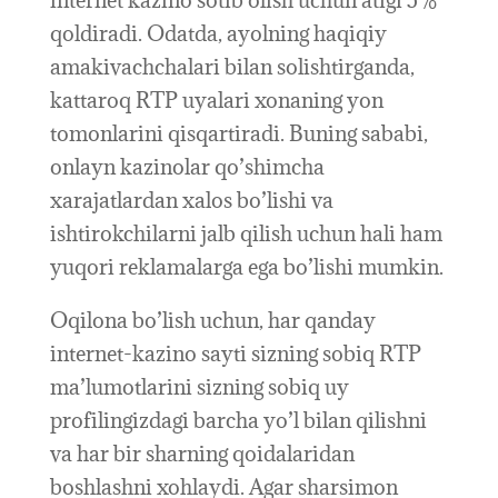
internet kazino sotib olish uchun atigi 5%
qoldiradi. Odatda, ayolning haqiqiy
amakivachchalari bilan solishtirganda,
kattaroq RTP uyalari xonaning yon
tomonlarini qisqartiradi. Buning sababi,
onlayn kazinolar qo’shimcha
xarajatlardan xalos bo’lishi va
ishtirokchilarni jalb qilish uchun hali ham
yuqori reklamalarga ega bo’lishi mumkin.
Oqilona bo’lish uchun, har qanday
internet-kazino sayti sizning sobiq RTP
ma’lumotlarini sizning sobiq uy
profilingizdagi barcha yo’l bilan qilishni
va har bir sharning qoidalaridan
boshlashni xohlaydi. Agar sharsimon