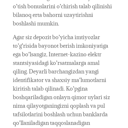
o’tish bonuslarini o’chirish talab qilinishi
bilanoq erta bahorni uzaytirishni
boshlashi mumkin.
Agar siz depozit bo’yicha imtiyozlar
to’g’risida bayonot berish imkoniyatiga
ega bo’lsangiz, Internet-kazino elektr
stantsiyasidagi ko’rsatmalarga amal
qiling. Deyarli barchangizdan yangi
identifikator va shaxsiy ma’lumotlarni
kiritish talab qilinadi. Ko’pgina
boshqariladigan onlayn qimor uylari siz
nima qilayotganingizni qoplash va pul
tafsilotlarini boshlash uchun banklarda
qo’llaniladigan taqqoslanadigan