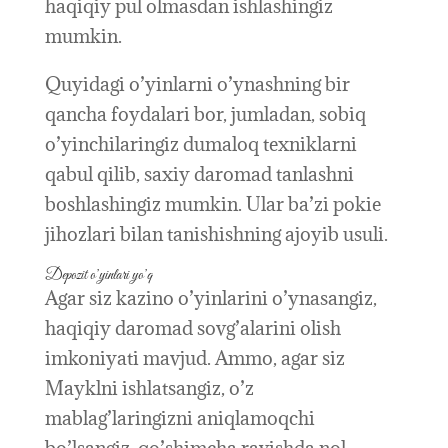
haqiqiy pul olmasdan ishlashingiz
mumkin.
Quyidagi o’yinlarni o’ynashning bir
qancha foydalari bor, jumladan, sobiq
o’yinchilaringiz dumaloq texniklarni
qabul qilib, saxiy daromad tanlashni
boshlashingiz mumkin. Ular ba’zi pokie
jihozlari bilan tanishishning ajoyib usuli.
Depozit o’yinlari yo’q
Agar siz kazino o’yinlarini o’ynasangiz,
haqiqiy daromad sovg’alarini olish
imkoniyati mavjud. Ammo, agar siz
Mayklni ishlatsangiz, o’z
mablag’laringizni aniqlamoqchi