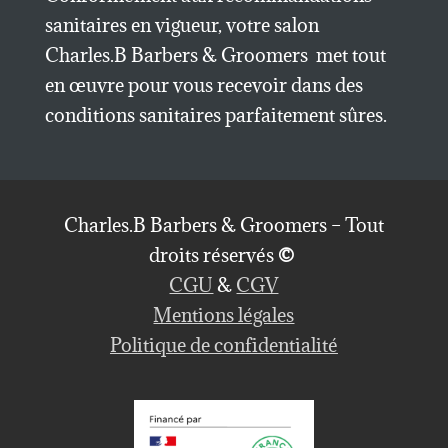
sanitaires en vigueur, votre salon
Charles.B Barbers & Groomers met tout
en œuvre pour vous recevoir dans des
conditions sanitaires parfaitement sûres.
Charles.B Barbers & Groomers – Tout
droits réservés
©
CGU
&
CGV
Mentions légales
Politique de confidentialité