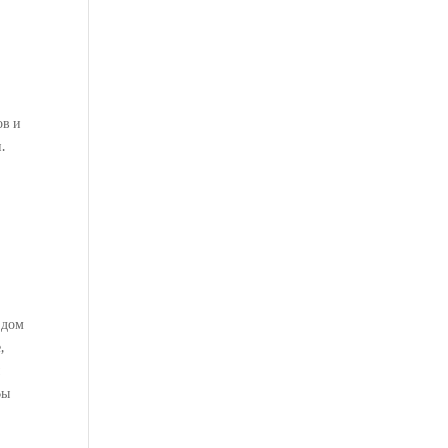
ов и
.
 дом
,
ы
Вы