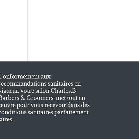
Conformément aux
recommandations sanitaires en
vigueur, votre salon Charles.B
Barbers & Groomers met tout en
œuvre pour vous recevoir dans des
conditions sanitaires parfaitement
sûres.