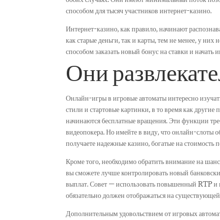
способом для тысяч участников интернет-казино.
Интернет-казино, как правило, начинают распознав
как старые деньги, так и карты, тем не менее, у н
способом заказать новый бонус на ставки и начать 
Они развлекат
Онлайн-игры в игровые автоматы интересно изучать
стили и стартовые картинки, в то время как други
начинаются бесплатные вращения. Эти функции тре
видеопокера. Но имейте в виду, что онлайн-слоты 
получаете надежные казино, богатые на стоимость 
Кроме того, необходимо обратить внимание на шанс
вы сможете лучше контролировать новый банковский
выплат. Совет — использовать повышенный RTP и на
обязательно должен отображаться на существующей
Дополнительным удовольствием от игровых автомато