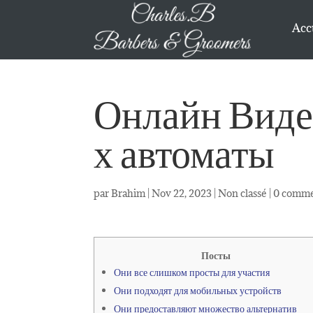
Acc
Онлайн Виде
х автоматы
par
Brahim
|
Nov 22, 2023
|
Non classé
|
0 comme
Посты
Они все слишком просты для участия
Они подходят для мобильных устройств
Они предоставляют множество альтернатив