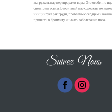
выгружать пар перепродажи воды. Это особенно иде
симптомы астмы. Вторичный пар содержит не менее 
инициирует рак груди, проблемы с сердцем и начин
привести к бронхиту и начать заболевание носа.
Suivez-Nous