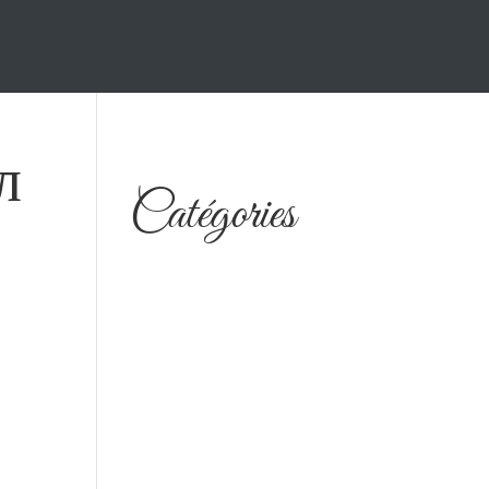
л
Catégories