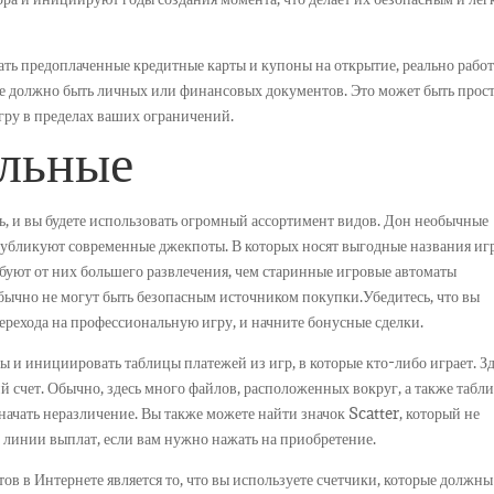
ать предоплаченные кредитные карты и купоны на открытие, реально рабо
их не должно быть личных или финансовых документов. Это может быть про
игру в пределах ваших ограничений.
ельные
, и вы будете использовать огромный ассортимент видов. Дон необычные
е публикуют современные джекпоты. В которых носят выгодные названия иг
буют от них большего развлечения, чем старинные игровые автоматы
обычно не могут быть безопасным источником покупки.Убедитесь, что вы
перехода на профессиональную игру, и начните бонусные сделки.
ы и инициировать таблицы платежей из игр, в которые кто-либо играет. З
 счет. Обычно, здесь много файлов, расположенных вокруг, а также табл
чать неразличение. Вы также можете найти значок Scatter, который не
 линии выплат, если вам нужно нажать на приобретение.
в в Интернете является то, что вы используете счетчики, которые должны