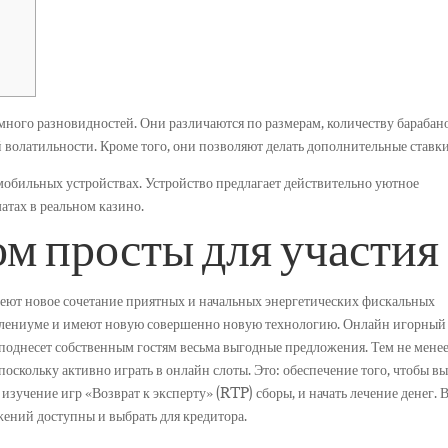
ого разновидностей. Они различаются по размерам, количеству барабан
 волатильности. Кроме того, они позволяют делать дополнительные ставки
 мобильных устройствах.
Устройство предлагает действительно уютное
атах в реальном казино.
м просты для участия
меют новое сочетание приятных и начальных энергетических фискальных
ллениуме и имеют новую совершенно новую технологию. Онлайн игорный
реподнесет собственным гостям весьма выгодные предложения. Тем не менее
 поскольку активно играть в онлайн слоты. Это: обеспечение того, чтобы в
 изучение игр «Возврат к эксперту» (RTP) сборы, и начать лечение денег. 
ений доступны и выбрать для кредитора.