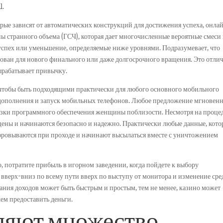
l.
орые зависят от автоматических конструкций для достижения успеха, онла
ны странного объема (ГСЧ), которая дает многочисленные вероятные смеси
спех или уменьшение, определяемые ниже уровнями. Подразумевает, что
зован для нового финального или даже долгосрочного вращения. Это отл
ырабатывает привычку.
 чтобы быть подходящими практически для любого основного мобильного
 дополнения и запуск мобильных телефонов. Любое предложение мгновен
рузки программного обеспечения женщины поблизости. Несмотря на проце
щены и начинаются безопасно и надежно. Практически любые данные, кото
ифровываются при проходе и начинают высылаться вместе с уничтожением
, потратите прибыль в игорном заведении, когда пойдете к выбору
вверх-вниз по всему пути вверх по выступу от монитора и изменение сре
ния доходов может быть быстрым и простым, тем не менее, казино может
ем предоставить деньги.