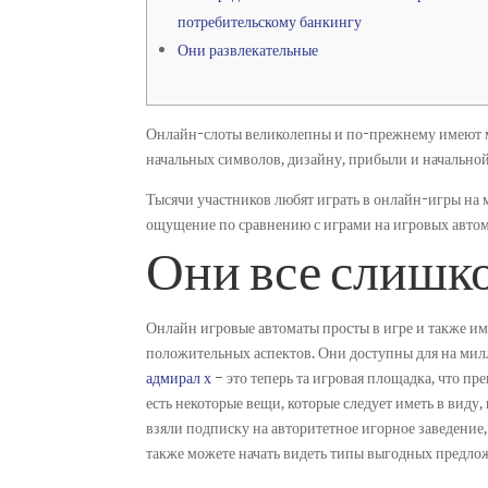
потребительскому банкингу
Они развлекательные
Онлайн-слоты великолепны и по-прежнему имеют мн
начальных символов, дизайну, прибыли и начальной
Тысячи участников любят играть в онлайн-игры на
ощущение по сравнению с играми на игровых автом
Они все слишко
Онлайн игровые автоматы просты в игре и также и
положительных аспектов. Они доступны для на ми
адмирал х
– это теперь та игровая площадка, что п
есть некоторые вещи, которые следует иметь в виду,
взяли подписку на авторитетное игорное заведение,
также можете начать видеть типы выгодных предлож