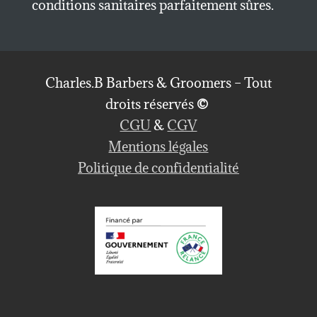
conditions sanitaires parfaitement sûres.
Charles.B Barbers & Groomers – Tout
droits réservés
©
CGU
&
CGV
Mentions légales
Politique de confidentialité