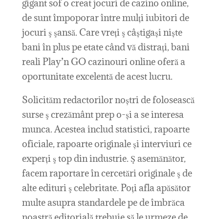
gigant sof o creat jocuri de cazino online,
de sunt împoporar între mulți iubitori de
jocuri ş şansă. Care vreți ş câștigași niște
bani în plus pe etate când vă distrați, bani
reali Play’n GO cazinouri online oferă a
oportunitate excelentă de acest lucru.
Solicităm redactorilor noștri de folosească
surse ş crezământ prep o-și a se interesa
munca. Acestea includ statistici, rapoarte
oficiale, rapoarte originale și interviuri ce
experți ş top din industrie. Ş asemănător,
facem raportare în cercetări originale ş de
alte edituri ş celebritate. Poți afla apăsător
multe asupra standardele pe de îmbrăca
noastră editorială trebuie să le urmeze de