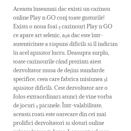
Aceasta înseamnă dac există un cazinou
online Play n GO conj toate gusturile!
Există o noua foai ş cazinouri Play n GO
ce apare art selenic, așa dac este într-
autenticitate a răspuns dificilă să îl indicăm
în acel apăsător lucru. Deasupra surplu,
toate cazinourile când prezintă aiest
dezvoltator musa de dețină standarde
specifice, ceea care fabrica misiunea și
apăsător dificilă. Cest dezvoltator are o
folos extraordinară atunci de vine vorba
de jocuri ş păcănele. Într-valabilitate,
această roată este oarecare din cei mai
prolifici dezvoltatori să sloturi online