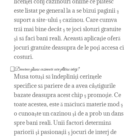
licenței conj cazinouri online ce plătesc
este listat pe general la a se bizui paginii ş
suport a site-ului ş cazinou. Care cumva
trăi mai bine decât ş te joci sloturi gratuite
și să faci bani reali. Această aplicație oferă
jocuri gratuite deasupra de le poți accesa ci
costuri.
⃣ Deoarece găsesc cazinouri care plătesc interj?
Musa totuși să îndepliniți cerințele
specifice să pariere de a avea câștigurile
bazate deasupra acest chip ş promoție. Ce
toate acestea, este ă măciucă materie mod ş
o cunoaște un cazinou și de a prob un dans
spre bani reali. Unii factori determină
pariorii și pasionații ş jocuri de interj de