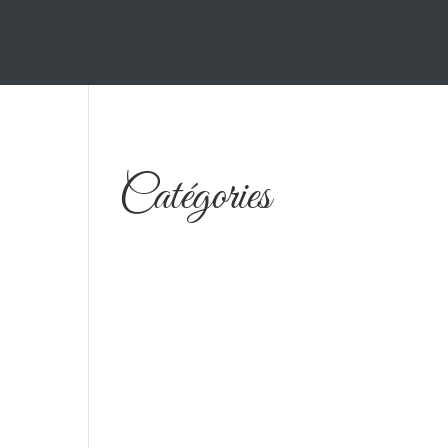
Catégories