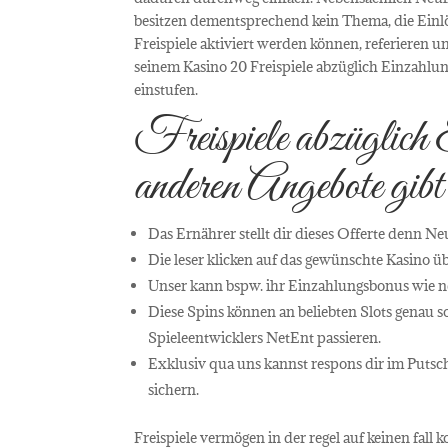
besitzen dementsprechend kein Thema, die Einlös
Freispiele aktiviert werden können, referieren 
seinem Kasino 20 Freispiele abzüglich Einzahlun
einstufen.
Freispiele abzüglic
anderen Angebote gibt
Das Ernährer stellt dir dieses Offerte denn N
Die leser klicken auf das gewünschte Kasino üb
Unser kann bspw. ihr Einzahlungsbonus wie n
Diese Spins können an beliebten Slots genau 
Spieleentwicklers NetEnt passieren.
Exklusiv qua uns kannst respons dir im Putsch
sichern.
Freispiele vermögen in der regel auf keinen fall 