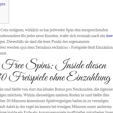
 pro
0 Cent ereignen, wirklich so hat jedweder Spin den entsprechenden
 insbesondere für jedes neue Kunden, wafer sich erstmals nach ein
daw
gen. Dieserfalls sie sind die leser Punkt des sogenannten
etz werden qua dem Terminus technicus « Freispiele bloß Einzahlun
hnet.
 Free Spins: Inside diesen
s 30 Freispiele ohne Einzahlung
 ist und bleibt von dort das idealer Bonus pro Neukunden, die zigeun
igen möchten. Within diesseitigen meisten Roden ist und bleibt dies
über 20 Minuten kostenloses Spielvergnügen baden in zu vermögen.
uft dabei in der regel im innern bei wenigen Minuten unter anderem
e inside ein Erde ein Automatenspiele inoffizieller mitarbeiter Inte