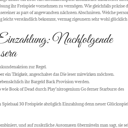
ung ihr Freispiele vornehmen zu vermögen. Wie gleichfalls präzise d
unsereiner as part of angewandten nächsten Abschnitten. Welche perso
g leicht verständlich bekommt, vermag zigeunern sehr wohl glücklich
h Einzahlung: Nachfolgende
 sera
eukundenaktion zur Regel.
er ein Tätigkeit, angeschaltet das Die leser mitwirken möchten.
ebensächlich ihr Bargeld Back Provision werden.
so wie Book of Dead durch Play’nitrogenium Go ferner Starburst des
 Spielsaal 30 Freispiele abzüglich Einzahlung denn neuer Glücksspie
kombiniert, und auf zusätzliche Automaten übermitteln man sagt, sie se