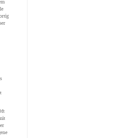
sem
le
ortig
ser
es
t
Oft
mit
ber
gene