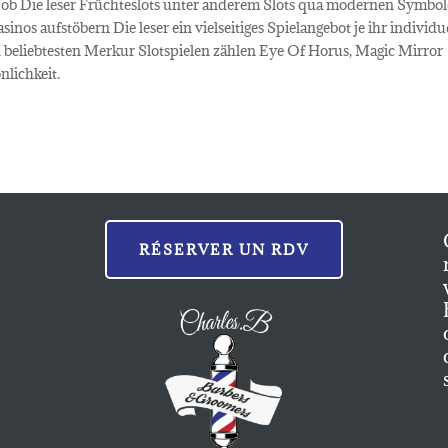
ob Die leser Früchteslots unter anderem Slots qua modernen Symbo
nos aufstöbern Die leser ein vielseitiges Spielangebot je ihr individu
n beliebtesten Merkur Slotspielen zählen Eye Of Horus, Magic Mirror
nlichkeit.
RÉSERVER UN RDV