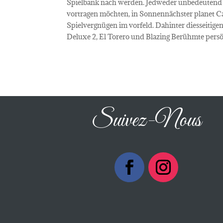
Spielbank nach werden. Jedweder unbedeutend 
vortragen möchten, in Sonnennächster planet Casi
Spielvergnügen im vorfeld. Dahinter diesseitige
Deluxe 2, El Torero und Blazing Berühmte persö
Suivez-Nous