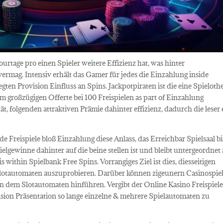
rtage pro einen Spieler weitere Effizienz hat, was hinter
rmag. Intensiv erhält das Gamer für jedes die Einzahlung inside
ten Provision Einfluss an Spins. Jackpotpiraten ist die eine Spieloth
em großzügigen Offerte bei 100 Freispielen as part of Einzahlung
, folgenden attraktiven Prämie dahinter effizienz, dadurch die leser 
e Freispiele bloß Einzahlung diese Anlass, das Erreichbar Spielsaal bi
elgewinne dahinter auf die beine stellen ist und bleibt untergeordnet
within Spielbank Free Spins. Vorrangiges Ziel ist dies, diesseitigen
Slotautomaten auszuprobieren. Darüber können zigeunern Casinospie
in dem Slotautomaten hinführen. Vergibt der Online Kasino Freispiele
vision Präsentation so lange einzelne & mehrere Spielautomaten zu