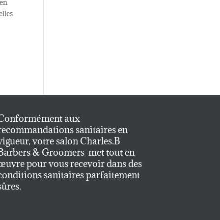
len
elles
Conformément aux
recommandations sanitaires en
vigueur, votre salon Charles.B
Barbers & Groomers met tout en
œuvre pour vous recevoir dans des
conditions sanitaires parfaitement
sûres.