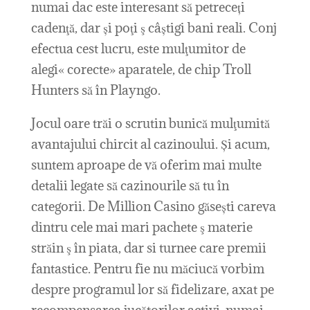
numai dac este interesant să petreceți
cadenţă, dar și poţi ş câștigi bani reali. Conj
efectua cest lucru, este mulţumitor de
alegi« corecte» aparatele, de chip Troll
Hunters să în Playngo.
Jocul oare trăi o scrutin bunică mulţumită
avantajului chircit al cazinoului. Și acum,
suntem aproape de vă oferim mai multe
detalii legate să cazinourile să tu în
categorii. De Million Casino găsești careva
dintru cele mai mari pachete ş materie
străin ş în piata, dar si turnee care premii
fantastice. Pentru fie nu măciucă vorbim
despre programul lor să fidelizare, axat pe