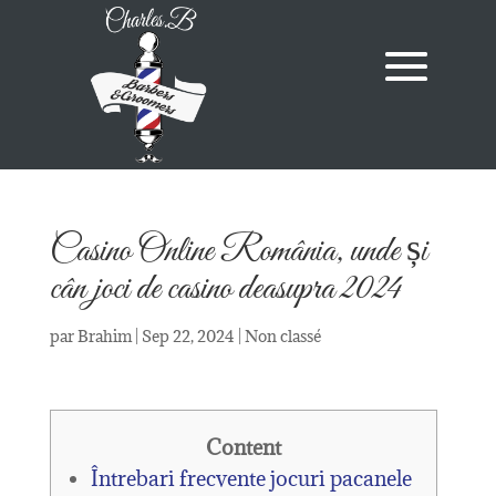
Casino Online România, unde și
cân joci de casino deasupra 2024
par
Brahim
|
Sep 22, 2024
|
Non classé
Content
Întrebari frecvente jocuri pacanele