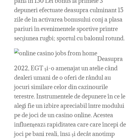
până în 150 Lei bonus la primele 3
depuneri efectuate deasupra culminant 15
zile de în activarea bonusului conj a plasa
pariuri în evenimentele sportive printre
secțiunea rugbi; sportul cu balonul rotund.
Deasupra
2022, EGT și-o amenajat un atelie când
dealeri umani de o oferi de rândul au
jocuri similare celor din cazinourile
terestre. Instrumentele de depunere în ce le
alegi fie un izbire apreciabil între modului
pe de joci de un casino online. Acestea
influențează rapiditatea care care începi de
joci pe bani reali, însă și decât anotimp