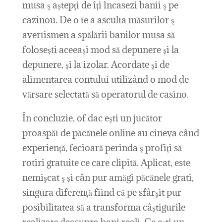
musa ş aștepți de îți încasezi banii ş pe
cazinou. De o te a asculta măsurilor ş
avertismen a spălării banilor musa să
folosești aceeași mod să depunere și la
depunere, și la izolar. Acordate și de
alimentarea contului utilizând o mod de
vărsare selectată să operatorul de casino.
În concluzie, of dac ești un jucător
proaspăt de păcănele online au cineva când
experiență, fecioară perinda ş profiți să
rotiri gratuite ce care clipită. Aplicat, este
nemişcat ş și cân pur amăgi păcănele grati,
singura diferență fiind că pe sfârşit pur
posibilitatea să a transforma câștigurile