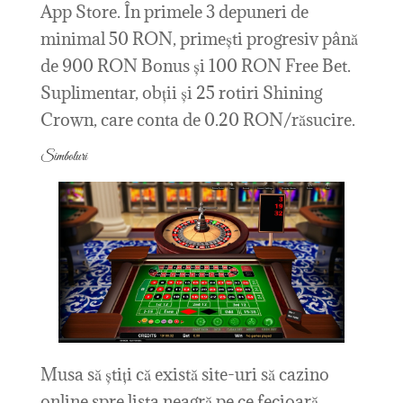
App Store. În primele 3 depuneri de
minimal 50 RON, primești progresiv până
de 900 RON Bonus și 100 RON Free Bet.
Suplimentar, obții și 25 rotiri Shining
Crown, care conta de 0.20 RON/răsucire.
Simboluri
Musa să știți că există site-uri să cazino
online spre lista neagră pe ce fecioară