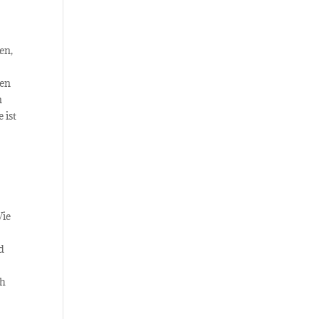
en,
nen
n
 ist
Wie
d
ch