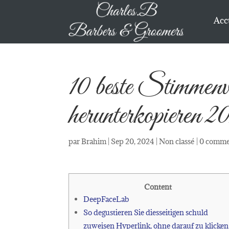
Acc
10 beste Stimmenve
herunterkopiere
par
Brahim
|
Sep 20, 2024
|
Non classé
|
0 comme
Content
DeepFaceLab
So degustieren Sie diesseitigen schuld
zuweisen Hyperlink, ohne darauf zu klicken