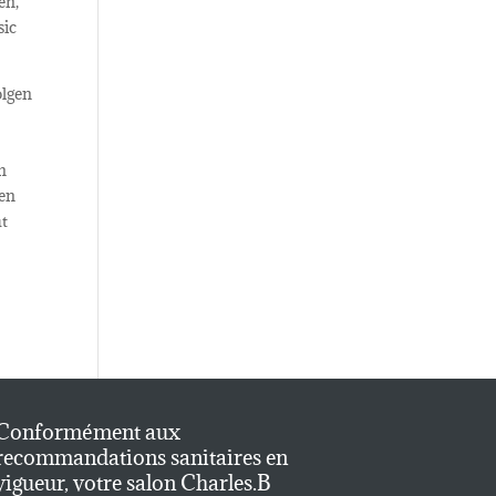
en,
sic
olgen
ln
nen
ht
Conformément aux
recommandations sanitaires en
vigueur, votre salon Charles.B