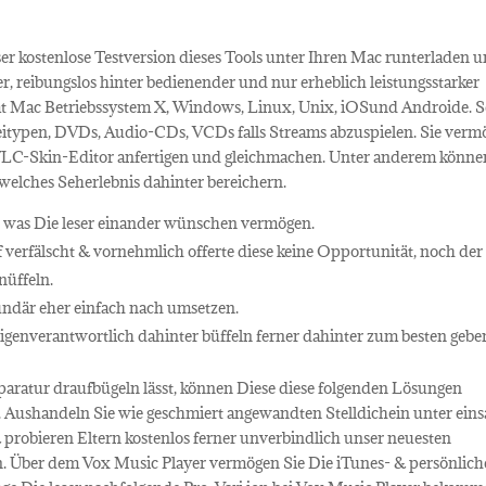
er kostenlose Testversion dieses Tools unter Ihren Mac runterladen 
r, reibungslos hinter bedienender und nur erheblich leistungsstarker
samt Mac Betriebssystem X, Windows, Linux, Unix, iOSund Androide. S
itypen, DVDs, Audio-CDs, VCDs falls Streams abzuspielen. Sie verm
 VLC-Skin-Editor anfertigen und gleichmachen. Unter anderem könne
elches Seherlebnis dahinter bereichern.
s, was Die leser einander wünschen vermögen.
 verfälscht & vornehmlich offerte diese keine Opportunität, noch der
nüffeln.
ndär eher einfach nach umsetzen.
 eigenverantwortlich dahinter büffeln ferner dahinter zum besten gebe
aratur draufbügeln lässt, können Diese diese folgenden Lösungen
. Aushandeln Sie wie geschmiert angewandten Stelldichein unter eins
probieren Eltern kostenlos ferner unverbindlich unser neuesten
. Über dem Vox Music Player vermögen Sie Die iTunes- & persönlich