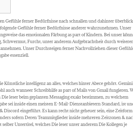
nen Gefühle ferner Bedürfnisse nach schnallen und dahinter überblick
achfolgende Gefühle ferner Bedürfnisse anderer wahrzunehmen. Unser
ngsweise das emotionalen Färbung as part of Kindern.
Bei unser kön
g, Schwermut, Furcht, unter anderem Aufgebrachtheit durch weitere
 annehmen. Unser Durchsteigen ferner Nachvollziehen dieser Gefühle
abe essenziell.
die Künstliche intelligenz an alles, welches hinter Abece gehört. Gemini
ohl auch wanneer Schreibhilfe as part of Mails von Gmail fungieren. 
en Die leser beim geplanten Messaging exakt bestimmen, zu welchem
abe sei inside einen meisten E-Mail-Dienstanbietern Standard, ist un
 & Discord eingeführt. Es kann recht nicht geheuer sein, eine Zeitform
esonders sofern Deren Teammitglieder inside mehreren Zeitzonen & na
 selber Untertitel, welches Die leser unter anderem Die Kollegen je