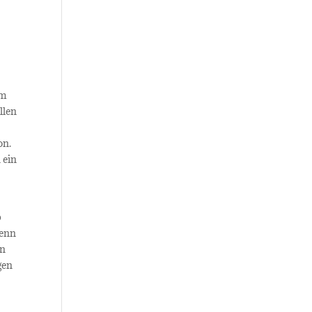
im
llen
on.
 ein
p
wenn
en
gen
n