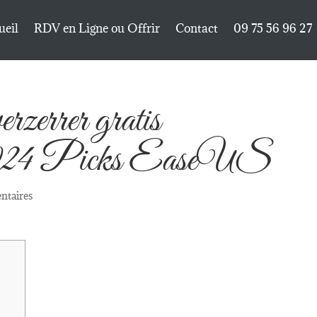
ueil
RDV en Ligne ou Offrir
Contact
09 75 56 96 27
rzerrer gratis
n 2024 Picks EaseUS
ntaires