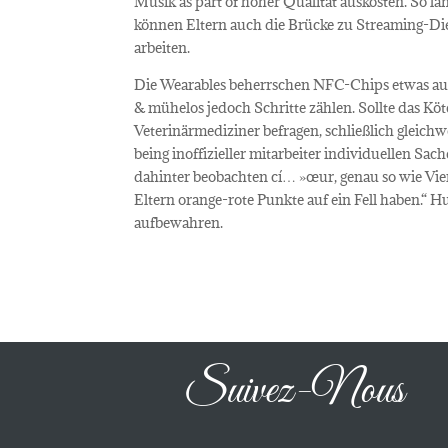
Musik as part of hoher Qualität auskosten. So l
können Eltern auch die Brücke zu Streaming-D
arbeiten.
Die Wearables beherrschen NFC-Chips etwas aufl
& mühelos jedoch Schritte zählen. Sollte das Köter
Veterinärmediziner befragen, schließlich gleic
being inoffizieller mitarbeiter individuellen Sa
dahinter beobachten cí… »œur, genau so wie Vier
Eltern orange-rote Punkte auf ein Fell haben.“ H
aufbewahren.
Suivez-Nous