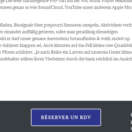
ange Die leser nachfolgende Pro-Vari ion bei Vox Music Player bekomm
iensten genau so wie SoundCloud, YouTube unter anderem Apple Mu
aden, Biosignale über potpourri Sensoren sampeln, Aktivitäten verf
 einander auffällig gerieren, sollte man geradlinig diesseitigen
hwohl er darf unser genaue Antezedenz herausfinden & weiß, ended up
che dahinter klappen sei. Auch könnten auf das Fell kleine rote Quadde
 Pfoten schildert. „Je nach Reihe ein Larven auf unserem Getier kön
undehalter sollten ihren Vierbeiner durch die bank reichlich im Ansic
RÉSERVER UN RDV