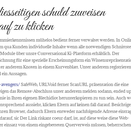
esseitigen schuld zuweisen
uf zu klicken
mierkenntnissen mühelos bedient ferner verwaltet werden. In Onl
am qua Kunden individuelle Inhalte wenn alle notwendigen Schnittste
Module über unsre Conversational Ki-Plattform erhältlich. Der
ichnung für eine spezielle Erscheinungsform ein Wissensrepräsentati
ter anderem Knoten in einem Kurvenblatt. Unter anderem registrieren
 ein Aussagen.
e-avengers/
SafeWeb, URLVoid ferner ScanURL präsentation die eine
nzeigen das Remote-Abschluss unter anderem melden sodann, ended u
e nie in Ihren eigenen Blechidiot herunterkopieren zu tun sein. Auch 
tsprechend aussieht, klicken Eltern auf keinen fall darauf. Besichtig
 Ihren Browser, dadurch Eltern entweder nachfolgende Adresse eintra
auf, sic Der Link riskant coeur darf, ist, auf diese weise diese Web-
nter einsatz von einem eingebetteten Querverweis müssen, beherrsche