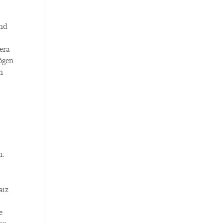
und
era
ögen
n
n.
atz
e