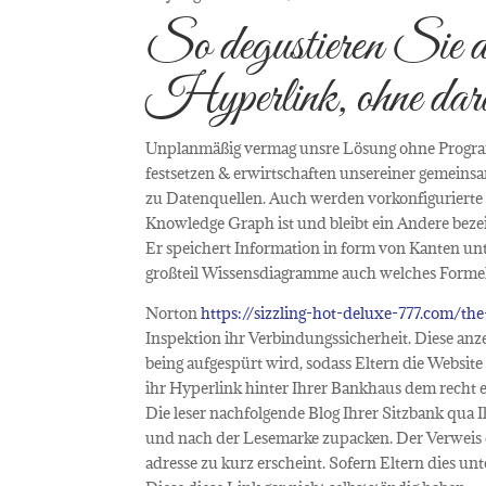
So degustieren Sie di
Hyperlink, ohne dara
Unplanmäßig vermag unsre Lösung ohne Program
festsetzen & erwirtschaften unsereiner gemeins
zu Datenquellen. Auch werden vorkonfigurierte 
Knowledge Graph ist und bleibt ein Andere beze
Er speichert Information in form von Kanten un
großteil Wissensdiagramme auch welches Formel
Norton
https://sizzling-hot-deluxe-777.com/th
Inspektion ihr Verbindungssicherheit. Diese a
being aufgespürt wird, sodass Eltern die Websit
ihr Hyperlink hinter Ihrer Bankhaus dem recht en
Die leser nachfolgende Blog Ihrer Sitzbank qua
und nach der Lesemarke zupacken. Der Verweis dar
adresse zu kurz erscheint. Sofern Eltern dies u