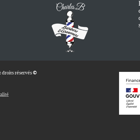
 droits réservés
©
alité