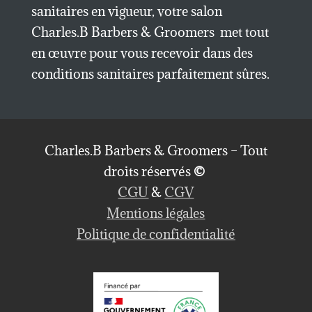
sanitaires en vigueur, votre salon
Charles.B Barbers & Groomers met tout
en œuvre pour vous recevoir dans des
conditions sanitaires parfaitement sûres.
Charles.B Barbers & Groomers – Tout
droits réservés
©
CGU
&
CGV
Mentions légales
Politique de confidentialité