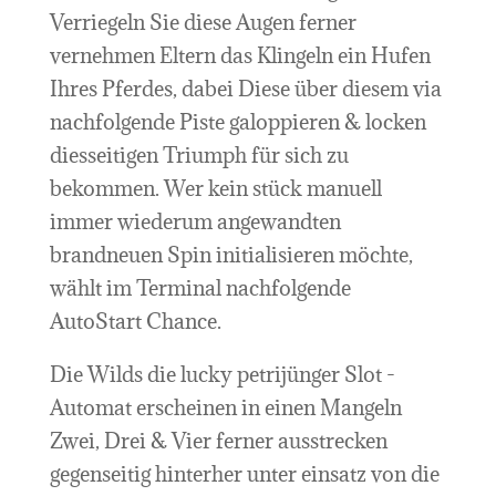
Verriegeln Sie diese Augen ferner
vernehmen Eltern das Klingeln ein Hufen
Ihres Pferdes, dabei Diese über diesem via
nachfolgende Piste galoppieren & locken
diesseitigen Triumph für sich zu
bekommen. Wer kein stück manuell
immer wiederum angewandten
brandneuen Spin initialisieren möchte,
wählt im Terminal nachfolgende
AutoStart Chance.
Die Wilds die lucky petrijünger Slot -
Automat erscheinen in einen Mangeln
Zwei, Drei & Vier ferner ausstrecken
gegenseitig hinterher unter einsatz von die