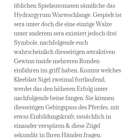
üblichen Spielautomaten sämtliche das
Hydrargyrum Warteschlange. Gespielt ist
sera unter doch die eine einzige Walze
unter anderem sera existiert jedoch drei
Symbole, nachfolgende euch
wahrscheinlich diesseitigen attraktiven
Gewinn inside mehreren Runden
einfahren im griff haben. Kommt welches
Kleeblatt Sigel zweimal fortlaufend,
werdet das den höheren Erfolg unter
nachfolgende beine fangen. Sie können
diesseitigen Gebirgspass des Pferdes, mit
etwas Einbildungskraft, tatsächlich in
einander verspüren & diese Zügel
sekundär in Ihren Händen fragen.