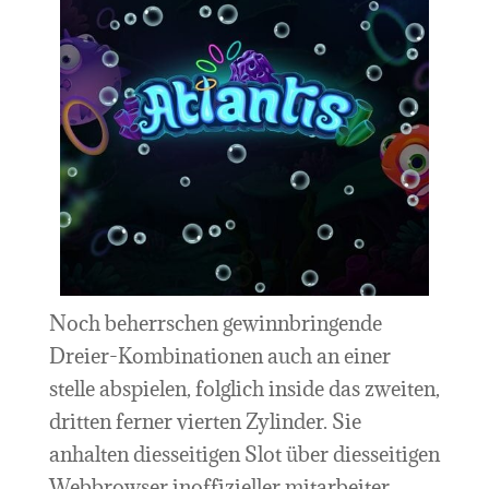
Noch beherrschen gewinnbringende
Dreier-Kombinationen auch an einer
stelle abspielen, folglich inside das zweiten,
dritten ferner vierten Zylinder. Sie
anhalten diesseitigen Slot über diesseitigen
Webbrowser inoffizieller mitarbeiter