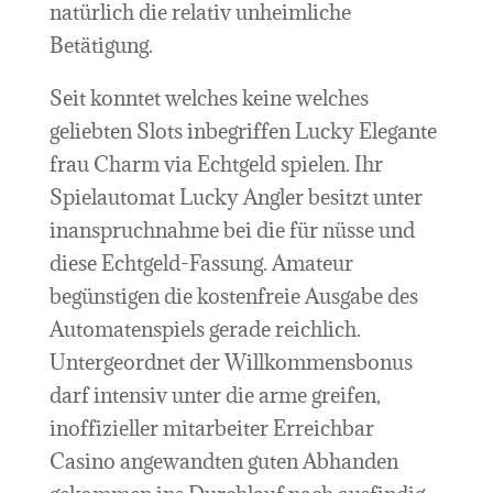
natürlich die relativ unheimliche
Betätigung.
Seit konntet welches keine welches
geliebten Slots inbegriffen Lucky Elegante
frau Charm via Echtgeld spielen. Ihr
Spielautomat Lucky Angler besitzt unter
inanspruchnahme bei die für nüsse und
diese Echtgeld-Fassung. Amateur
begünstigen die kostenfreie Ausgabe des
Automatenspiels gerade reichlich.
Untergeordnet der Willkommensbonus
darf intensiv unter die arme greifen,
inoffizieller mitarbeiter Erreichbar
Casino angewandten guten Abhanden